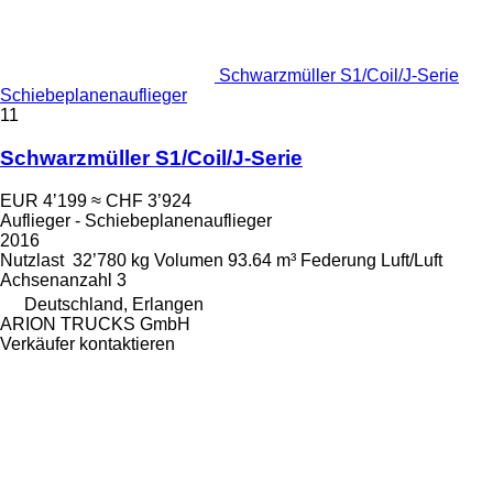
Schwarzmüller S1/Coil/J-Serie
Schiebeplanenauflieger
11
Schwarzmüller S1/Coil/J-Serie
EUR 4’199
≈ CHF 3’924
Auflieger - Schiebeplanenauflieger
2016
Nutzlast
32’780 kg
Volumen
93.64 m³
Federung
Luft/Luft
Achsenanzahl
3
Deutschland, Erlangen
ARION TRUCKS GmbH
Verkäufer kontaktieren