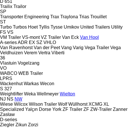
D 651
Trailix
Trailor
SP
Transporter Engineering
Trax
Traylona
Trias
Trouillet
ST
Turbo
Turbos Hoet
Tyllis
Tysse
Umikov
United Trailers
Utility
FS
VS
VM Trailer
VS-mont
VZ Trailer
Van Eck
Van Hool
A-series
ADR
EX
SZ
VHLO
Van Ravenhorst
Van der Peet
Vang
Varig
Vega Trailer
Vega
Veldhuizen
Verem
Vertra
Viberti
36
Vlastuin
Vogelzang
VO
WABCO
WEB Trailer
LPRS
Wackenhut
Warkas
Wecon
S 327
Weightlifter
Weka
Wellmeyer
Wielton
NJ
NS
NW
Wiese
Wilcox
Wilson Trailer
Wolf
Wüllhorst
XCMG
XL
Specialized
Yalçın Dorse
York
ZF Trailer
ZF
ZW-Trailer
Zanner
Zasław
D-series
Ziegler
Zikun
Zorzi