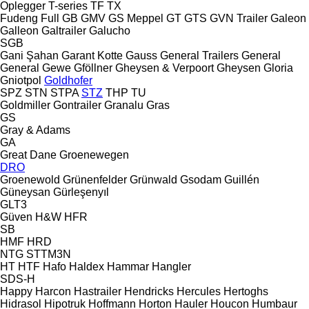
Oplegger
T-series
TF
TX
Fudeng
Full
GB
GMV
GS Meppel
GT
GTS
GVN Trailer
Galeon
Galleon
Galtrailer
Galucho
SGB
Gani Şahan
Garant Kotte
Gauss
General Trailers
General
General
Gewe
Gföllner
Gheysen & Verpoort
Gheysen
Gloria
Gniotpol
Goldhofer
SPZ
STN
STPA
STZ
THP
TU
Goldmiller
Gontrailer
Granalu
Gras
GS
Gray & Adams
GA
Great Dane
Groenewegen
DRO
Groenewold
Grünenfelder
Grünwald
Gsodam
Guillén
Güneysan
Gürleşenyıl
GLT3
Güven
H&W
HFR
SB
HMF
HRD
NTG
STTM3N
HT
HTF
Hafo
Haldex
Hammar
Hangler
SDS-H
Happy
Harcon
Hastrailer
Hendricks
Hercules
Hertoghs
Hidrasol
Hipotruk
Hoffmann
Horton Hauler
Houcon
Humbaur