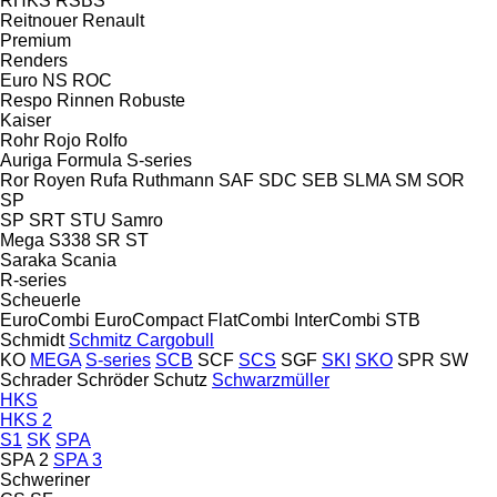
RHKS
RSBS
Reitnouer
Renault
Premium
Renders
Euro
NS
ROC
Respo
Rinnen
Robuste
Kaiser
Rohr
Rojo
Rolfo
Auriga
Formula
S-series
Ror
Royen
Rufa
Ruthmann
SAF
SDC
SEB
SLMA
SM
SOR
SP
SP
SRT
STU
Samro
Mega
S338
SR
ST
Saraka
Scania
R-series
Scheuerle
EuroCombi
EuroCompact
FlatCombi
InterCombi
STB
Schmidt
Schmitz Cargobull
KO
MEGA
S-series
SCB
SCF
SCS
SGF
SKI
SKO
SPR
SW
Schrader
Schröder
Schutz
Schwarzmüller
HKS
HKS 2
S1
SK
SPA
SPA 2
SPA 3
Schweriner