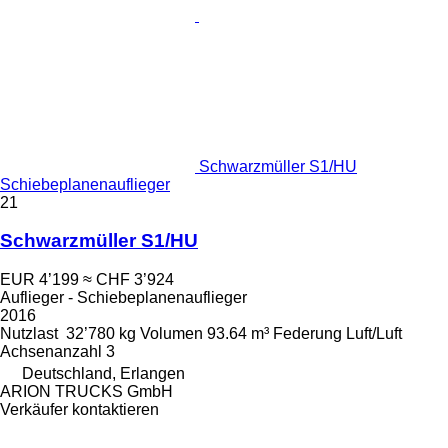
Schwarzmüller S1/HU
Schiebeplanenauflieger
21
Schwarzmüller S1/HU
EUR 4’199
≈ CHF 3’924
Auflieger - Schiebeplanenauflieger
2016
Nutzlast
32’780 kg
Volumen
93.64 m³
Federung
Luft/Luft
Achsenanzahl
3
Deutschland, Erlangen
ARION TRUCKS GmbH
Verkäufer kontaktieren