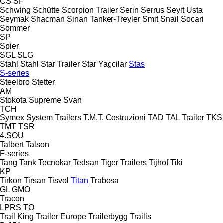
CS
SF
Schwing
Schütte
Scorpion Trailer
Serin
Serrus
Seyit Usta
Seymak
Shacman
Sinan Tanker-Treyler
Smit
Snail
Socari
Sommer
SP
Spier
SGL
SLG
Stahl
Stahl
Star Trailer
Star Yagcilar
Stas
S-series
Steelbro
Stetter
AM
Stokota
Supreme
Svan
TCH
Symex
System Trailers
T.M.T. Costruzioni
TAD
TAL Trailer
TKS
TMT
TSR
4.SOU
Talbert
Talson
F-series
Tang
Tank
Tecnokar
Tedsan
Tiger Trailers
Tijhof
Tiki
KP
Tirkon
Tirsan
Tisvol
Titan
Trabosa
GL
GMO
Tracon
LPRS
TO
Trail King
Trailer Europe
Trailerbygg
Trailis