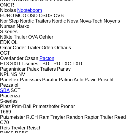
ONCR
Nicolas
Nooteboom
EURO
MCO
OSD
OSDS
OVB
Nor Slep
Nordic Trailers
Nordic
Nova
Nova-Tech
Noyens
Nursan
Närko
S-series
Nükte Trailer
OVA
Oehler
EDK
OL
Omar
Onder Trailer
Orten
Orthaus
OGT
Overlander
Ozsan
Pacton
ET3
SXD
T-series
TBD
TPD
TXC
TXD
Paganinicar
Palex Trailers
Panav
NPL
NS
NV
Paneltex
Panissars
Parator
Patron Auto
Pavic
Peischl
Pezzaioli
SBA
SCT
Piacenza
S-series
Platz
Prim-Ball
Primetzhofer
Pronar
T669
Putzmeister
R.CH
Ram Treyler
Randon
Raptor Trailer
Reed
C70
Reis Treyler
Reisch