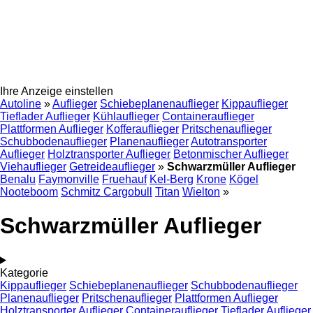
Ihre Anzeige einstellen
Autoline
»
Auflieger
Schiebeplanenauflieger
Kippauflieger
Tieflader Auflieger
Kühlauflieger
Containerauflieger
Plattformen Auflieger
Kofferauflieger
Pritschenauflieger
Schubbodenauflieger
Planenauflieger
Autotransporter
Auflieger
Holztransporter Auflieger
Betonmischer Auflieger
Viehauflieger
Getreideauflieger
»
Schwarzmüller Auflieger
Benalu
Faymonville
Fruehauf
Kel-Berg
Krone
Kögel
Nooteboom
Schmitz Cargobull
Titan
Wielton
»
Schwarzmüller Auflieger
Kategorie
Kippauflieger
Schiebeplanenauflieger
Schubbodenauflieger
Planenauflieger
Pritschenauflieger
Plattformen Auflieger
Holztransporter Auflieger
Containerauflieger
Tieflader Auflieger