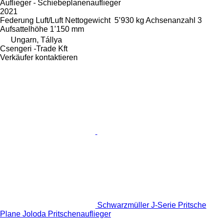
Auflieger - Schiebeplanenauflieger
2021
Federung
Luft/Luft
Nettogewicht
5’930 kg
Achsenanzahl
3
Aufsattelhöhe
1’150 mm
Ungarn, Tállya
Csengeri -Trade Kft
Verkäufer kontaktieren
Schwarzmüller J-Serie Pritsche
Plane Joloda Pritschenauflieger