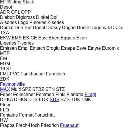
EF
Sliding
Stack
Desot
ADR
OPL
OPP
Diebolt
Digicross
Dinkel
Doll
A-series
Logo
P-series
Z-series
Domat
Don-Bur
Donat
Dorsey
Doğan Dorse
Doğumak
Draco
TXA
EKW
EMS
ES-GE
East
Ebert
Eggers
Ekeri
L-series
T-series
Emirsan
Empl
Emtech
Eroglu
Estepe
Esve
Etnyre
Euromix
MTP
EM
FGM
19
37
FML
FVG
Fankhauser
Farmtech
ZDK
Faymonville
MAX
Multi
SPZ
STBZ
STN
STZ
Feber
Fellechner
Femmerr
Finkl
Flandria
Fliegl
DHKA
DHKS
DTS
EDK
SDS
SZS
TDK
TMK
Floor
FLO
Fontaine
Format
Fortschritt
HW
Frappa
Frech-Hoch
Friedrich
Fruehauf