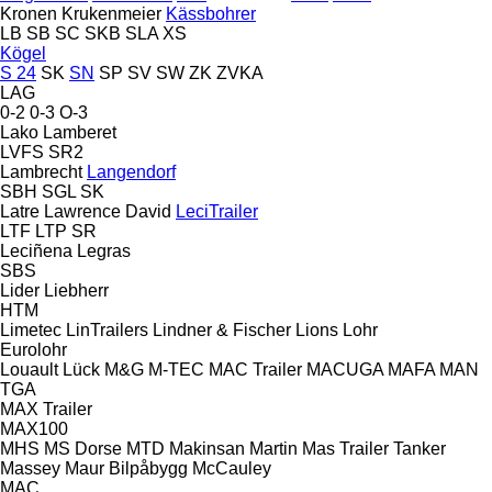
Kronen
Krukenmeier
Kässbohrer
LB
SB
SC
SKB
SLA
XS
Kögel
S 24
SK
SN
SP
SV
SW
ZK
ZVKA
LAG
0-2
0-3
O-3
Lako
Lamberet
LVFS
SR2
Lambrecht
Langendorf
SBH
SGL
SK
Latre
Lawrence David
LeciTrailer
LTF
LTP
SR
Leciñena
Legras
SBS
Lider
Liebherr
HTM
Limetec
LinTrailers
Lindner & Fischer
Lions
Lohr
Eurolohr
Louault
Lück
M&G
M-TEC
MAC Trailer
MACUGA
MAFA
MAN
TGA
MAX Trailer
MAX100
MHS
MS Dorse
MTD
Makinsan
Martin
Mas Trailer Tanker
Massey
Maur Bilpåbygg
McCauley
MAC