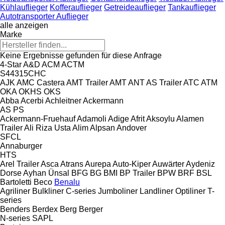
Kühlauflieger
Kofferauflieger
Getreideauflieger
Tankauflieger
Autotransporter Auflieger
alle anzeigen
Marke
Keine Ergebnisse gefunden für diese Anfrage
4-Star
A&D
ACM
ACTM
S44315CHC
AJK
AMC Castera
AMT Trailer
AMT
ANT
AS Trailer
ATC
ATM
OKA
OKHS
OKS
Abba
Acerbi
Achleitner
Ackermann
AS
PS
Ackermann-Fruehauf
Adamoli
Adige
Afrit
Aksoylu
Alamen
Trailer
Ali Riza Usta
Alim
Alpsan
Andover
SFCL
Annaburger
HTS
Arel Trailer
Asca
Atrans
Aurepa
Auto-Kiper
Auwärter
Aydeniz
Dorse
Ayhan Ünsal
BFG
BG
BMI
BP Trailer
BPW
BRF
BSL
Bartoletti
Beco
Benalu
Agriliner
Bulkliner
C-series
Jumboliner
Landliner
Optiliner
T-
series
Benders
Berdex
Berg
Berger
N-series
SAPL