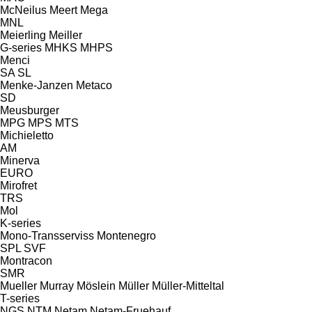
McNeilus
Meert
Mega
MNL
Meierling
Meiller
G-series
MHKS
MHPS
Menci
SA
SL
Menke-Janzen
Metaco
SD
Meusburger
MPG
MPS
MTS
Michieletto
AM
Minerva
EURO
Mirofret
TRS
Mol
K-series
Mono-Transserviss
Montenegro
SPL
SVF
Montracon
SMR
Mueller
Murray
Möslein
Müller
Müller-Mitteltal
T-series
NGS
NTM
Netam
Netam-Fruehauf