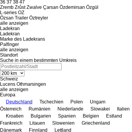
36
37
38
47
Zremb
Zrůst
Zwalve
Çarsan
Özdemirsan
Özgül
L-series
OZ
Özsan Trailer
Öztreyler
alle anzeigen
Ladekran
Ladekran
Marke des Ladekrans
Palfinger
alle anzeigen
Standort
Suche in einem bestimmten Umkreis
Schweiz
Lucens
Othmarsingen
alle anzeigen
Europa
Deutschland
Tschechien
Polen
Ungarn
Österreich
Rumänien
Niederlande
Slowakei
Italien
Kroatien
Bulgarien
Spanien
Belgien
Estland
Frankreich
Litauen
Slowenien
Griechenland
Dänemark
Finnland
Lettland