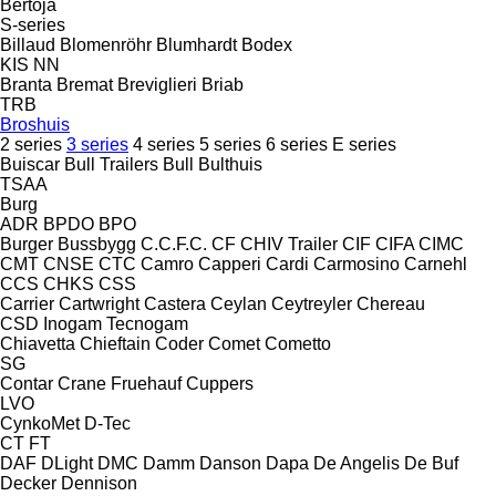
Bertoja
S-series
Billaud
Blomenröhr
Blumhardt
Bodex
KIS
NN
Branta
Bremat
Breviglieri
Briab
TRB
Broshuis
2 series
3 series
4 series
5 series
6 series
E series
Buiscar
Bull Trailers
Bull
Bulthuis
TSAA
Burg
ADR
BPDO
BPO
Burger
Bussbygg
C.C.F.C.
CF
CHIV Trailer
CIF
CIFA
CIMC
CMT
CNSE
CTC
Camro
Capperi
Cardi
Carmosino
Carnehl
CCS
CHKS
CSS
Carrier
Cartwright
Castera
Ceylan
Ceytreyler
Chereau
CSD
Inogam
Tecnogam
Chiavetta
Chieftain
Coder
Comet
Cometto
SG
Contar
Crane Fruehauf
Cuppers
LVO
CynkoMet
D-Tec
CT
FT
DAF
DLight
DMC
Damm
Danson
Dapa
De Angelis
De Buf
Decker
Dennison