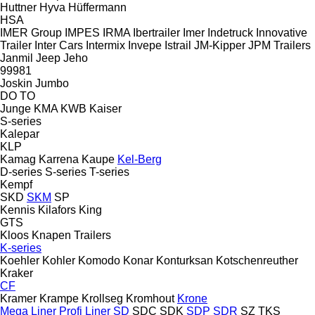
Huttner
Hyva
Hüffermann
HSA
IMER Group
IMPES
IRMA
Ibertrailer
Imer
Indetruck
Innovative
Trailer
Inter Cars
Intermix
Invepe
Istrail
JM-Kipper
JPM Trailers
Janmil
Jeep
Jeho
99981
Joskin
Jumbo
DO
TO
Junge
KMA
KWB
Kaiser
S-series
Kalepar
KLP
Kamag
Karrena
Kaupe
Kel-Berg
D-series
S-series
T-series
Kempf
SKD
SKM
SP
Kennis
Kilafors
King
GTS
Kloos
Knapen Trailers
K-series
Koehler
Kohler
Komodo
Konar
Konturksan
Kotschenreuther
Kraker
CF
Kramer
Krampe
Krollseg
Kromhout
Krone
Mega Liner
Profi Liner
SD
SDC
SDK
SDP
SDR
SZ
TKS