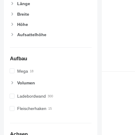
Länge
SLXe-400
SLXe Spectrum
Breite
SLXi-200
Höhe
SLXi-300
Aufsattelhöhe
SLXi-300 50
SLXi-300 Whisper
SLXi-400
SLXi-Spectrum Whisper Pro
Aufbau
SLXi Spectrum
Mega
SMX30
SPECTRUM
Volumen
SPECTRUM SL 50
SPECTRUM SL 400
Ladebordwand
Fleischerhaken
Achsen