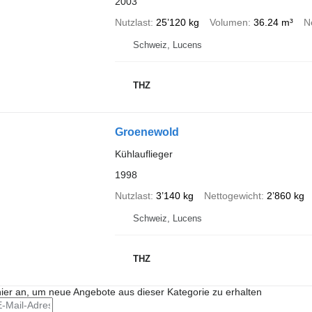
2003
Nutzlast
25’120 kg
Volumen
36.24 m³
N
Schweiz, Lucens
THZ
Groenewold
Kühlauflieger
1998
Nutzlast
3’140 kg
Nettogewicht
2’860 kg
Schweiz, Lucens
THZ
hier an, um neue Angebote aus dieser Kategorie zu erhalten