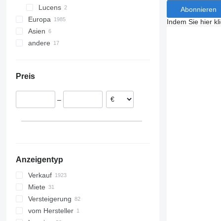
Lucens
Abonnieren
Europa
Indem Sie hier kl
Asien
Niederlande
andere
Deutschland
China
Polen
Türkei
Ukraine
Litauen
Argentinien
Preis
Spanien
Moldawien
Dänemark
–
Vereinigtes Königreich
Rumänien
alle anzeigen
Anzeigentyp
Verkauf
Miete
Versteigerung
vom Hersteller