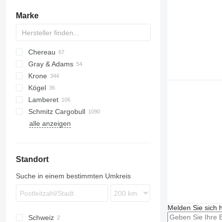
Marke
Chereau
AS
BPO
Gray & Adams
CSD
TXA
L-series
SZS
Oplegger
Krone
Inogam
T-series
GA
Kögel
Tecnogam
SD
Lamberet
SDK
S 24
Schmitz Cargobull
SDP
SV
LVFS
LTF
MPS
TRS
S-series
T-series
ROC
SP
alle anzeigen
SDR
ZVKA
SR2
KO
SPA
SF
S-series
F-series
TO
VS
SZ
MEGA
TKS
S-series
Standort
SCB
SKO
Suche in einem bestimmten Umkreis
Melden Sie sich 
Schweiz