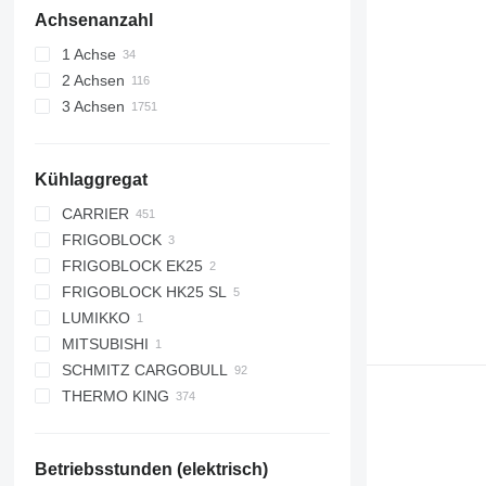
Achsenanzahl
1 Achse
2 Achsen
3 Achsen
Kühlaggregat
CARRIER
FRIGOBLOCK
MAXIMA
FRIGOBLOCK EK25
MAXIMA 100
FRIGOBLOCK HK25 SL
MAXIMA 1000
LUMIKKO
MAXIMA 1200
MITSUBISHI
MAXIMA 1300
SCHMITZ CARGOBULL
VECTOR
THERMO KING
VECTOR 1350
S.CU V 1.0
VECTOR 1550
S.CU V 2.0
ADVANCER A 400
VECTOR 1550 MT
S.CU d80
C 300
Betriebsstunden (elektrisch)
VECTOR 1800
S.CU dc85
SB-210