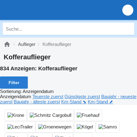
Auflieger
Kofferauflieger
Kofferauflieger
834 Anzeigen:
Kofferauflieger
Filter
Sortierung
:
Anzeigendatum
Anzeigendatum
Teuerste zuerst
Günstigste zuerst
Baujahr - neueste
zuerst
Baujahr - älteste zuerst
Km-Stand ⬊
Km-Stand ⬈