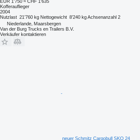
EUR 1’750
≈ CHF 1’635
Kofferauflieger
2004
Nutzlast
21’760 kg
Nettogewicht
8’240 kg
Achsenanzahl
2
Niederlande, Maarsbergen
Van der Burg Trucks en Trailers B.V.
Verkäufer kontaktieren
neuer Schmitz Cargobull SKO 24