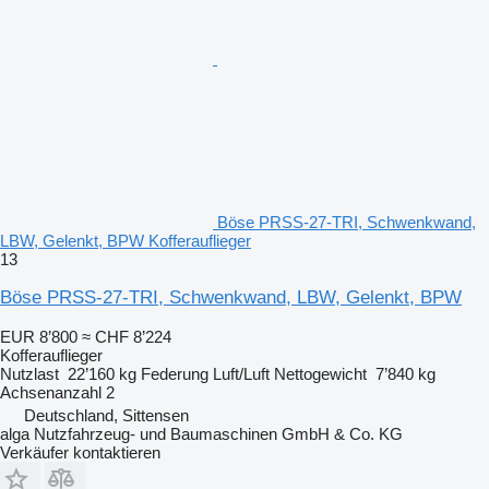
Böse PRSS-27-TRI, Schwenkwand,
LBW, Gelenkt, BPW Kofferauflieger
13
Böse PRSS-27-TRI, Schwenkwand, LBW, Gelenkt, BPW
EUR 8’800
≈ CHF 8’224
Kofferauflieger
Nutzlast
22’160 kg
Federung
Luft/Luft
Nettogewicht
7’840 kg
Achsenanzahl
2
Deutschland, Sittensen
alga Nutzfahrzeug- und Baumaschinen GmbH & Co. KG
Verkäufer kontaktieren