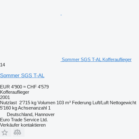
Sommer SGS T-AL Kofferauflieger
14
Sommer SGS T-AL
EUR 4’900
≈ CHF 4’579
Kofferauflieger
2001
Nutzlast
2’715 kg
Volumen
103 m³
Federung
Luft/Luft
Nettogewicht
5’160 kg
Achsenanzahl
1
Deutschland, Hannover
Euro Trade Service Ltd.
Verkäufer kontaktieren