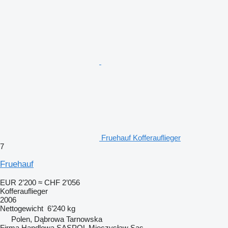
Fruehauf Kofferauflieger
7
Fruehauf
EUR 2’200
≈ CHF 2’056
Kofferauflieger
2006
Nettogewicht
6’240 kg
Polen, Dąbrowa Tarnowska
Firma Handlowa SASPOL Mieczysław Sas