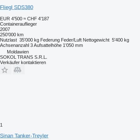
Fliegl SDS380
EUR 4’500
≈ CHF 4’187
Containerauflieger
2007
250’000 km
Nutzlast
35’000 kg
Federung
Feder/Luft
Nettogewicht
5’400 kg
Achsenanzahl
3
Aufsattelhöhe
1’050 mm
Moldawien
SOKOL TRANS S.R.L.
Verkäufer kontaktieren
1
Sinan Tanker-Treyler