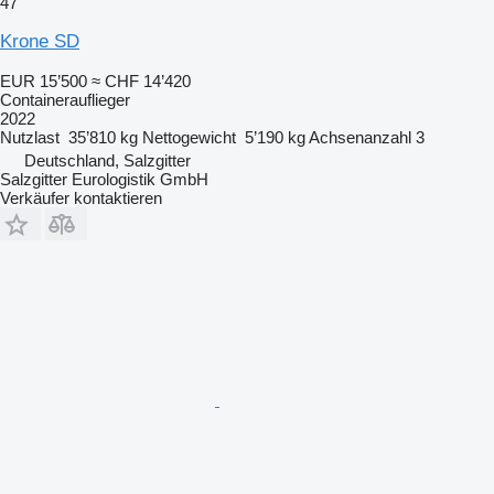
47
Krone SD
EUR 15’500
≈ CHF 14’420
Containerauflieger
2022
Nutzlast
35’810 kg
Nettogewicht
5’190 kg
Achsenanzahl
3
Deutschland, Salzgitter
Salzgitter Eurologistik GmbH
Verkäufer kontaktieren