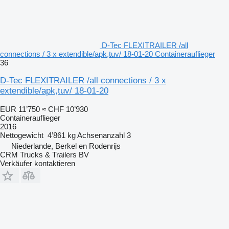
D-Tec FLEXITRAILER /all
connections / 3 x extendible/apk,tuv/ 18-01-20 Containerauflieger
36
D-Tec FLEXITRAILER /all connections / 3 x
extendible/apk,tuv/ 18-01-20
EUR 11’750
≈ CHF 10’930
Containerauflieger
2016
Nettogewicht
4’861 kg
Achsenanzahl
3
Niederlande, Berkel en Rodenrijs
CRM Trucks & Trailers BV
Verkäufer kontaktieren