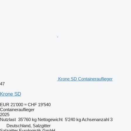
Krone SD Containerauflieger
47
Krone SD
EUR 21’000
≈ CHF 19’540
Containerauflieger
2025
Nutzlast
35’760 kg
Nettogewicht
5’240 kg
Achsenanzahl
3
Deutschland, Salzgitter
Salzgitter Eurologistik GmbH