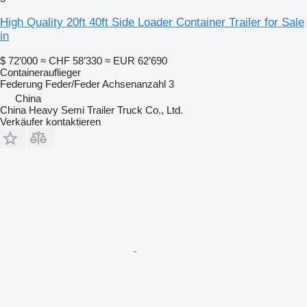
High Quality 20ft 40ft Side Loader Container Trailer for Sale
in
$ 72’000
≈ CHF 58’330
≈ EUR 62’690
Containerauflieger
Federung
Feder/Feder
Achsenanzahl
3
China
China Heavy Semi Trailer Truck Co., Ltd.
Verkäufer kontaktieren