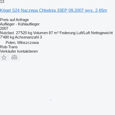
13
Kögel S24 Naczepa Chłodnia 33EP 09.2007 wys. 2,65m
Preis auf Anfrage
Auflieger - Kühlauflieger
2007
Nutzlast
27’520 kg
Volumen
87 m³
Federung
Luft/Luft
Nettogewicht
7’480 kg
Achsenanzahl
3
Polen, Włoszczowa
Rob-Trans
Verkäufer kontaktieren