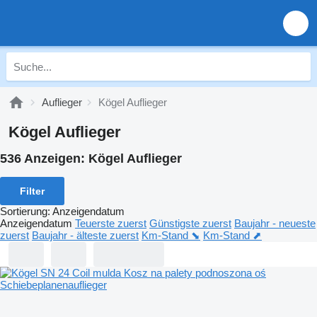
Auflieger
Kögel Auflieger
Kögel Auflieger
536 Anzeigen:
Kögel Auflieger
Filter
Sortierung
:
Anzeigendatum
Anzeigendatum
Teuerste zuerst
Günstigste zuerst
Baujahr - neueste
zuerst
Baujahr - älteste zuerst
Km-Stand ⬊
Km-Stand ⬈