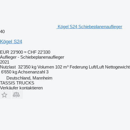
Kögel S24 Schiebeplanenauflieger
40
Kögel S24
EUR 23’900
≈ CHF 22’330
Auflieger - Schiebeplanenauflieger
2021
Nutzlast
32’350 kg
Volumen
102 m³
Federung
Luft/Luft
Nettogewicht
6’650 kg
Achsenanzahl
3
Deutschland, Mannheim
TASSIS TRUCKS
Verkäufer kontaktieren