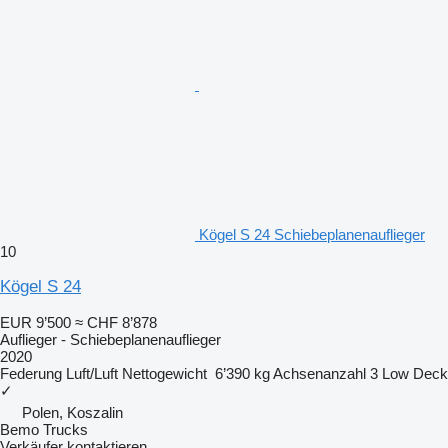
Kögel S 24 Schiebeplanenauflieger
10
Kögel S 24
EUR 9’500
≈ CHF 8’878
Auflieger - Schiebeplanenauflieger
2020
Federung
Luft/Luft
Nettogewicht
6’390 kg
Achsenanzahl
3
Low Deck
✓
Polen, Koszalin
Bemo Trucks
Verkäufer kontaktieren