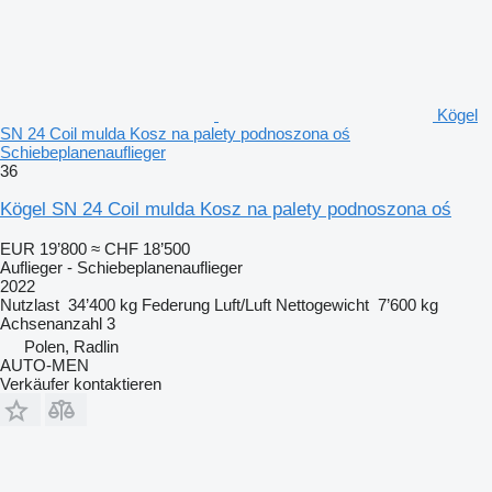
Kögel
SN 24 Coil mulda Kosz na palety podnoszona oś
Schiebeplanenauflieger
36
Kögel SN 24 Coil mulda Kosz na palety podnoszona oś
EUR 19’800
≈ CHF 18’500
Auflieger - Schiebeplanenauflieger
2022
Nutzlast
34’400 kg
Federung
Luft/Luft
Nettogewicht
7’600 kg
Achsenanzahl
3
Polen, Radlin
AUTO-MEN
Verkäufer kontaktieren