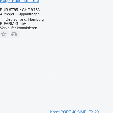
Kögel Kögel km 16-3
EUR 9’795
≈ CHF 9’153
Auflieger - Kippauflieger
Deutschland, Hamburg
E-FARM GmbH
Verkäufer kontaktieren
Kögel PORT 40 SIMPLEX 20