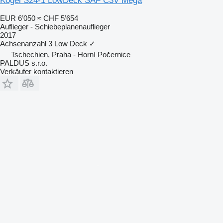
Kögel S24-1 LowDeck SAF C3V Mega
EUR 6’050
≈ CHF 5’654
Auflieger - Schiebeplanenauflieger
2017
Achsenanzahl
3
Low Deck
✓
Tschechien, Praha - Horní Počernice
PALDUS s.r.o.
Verkäufer kontaktieren