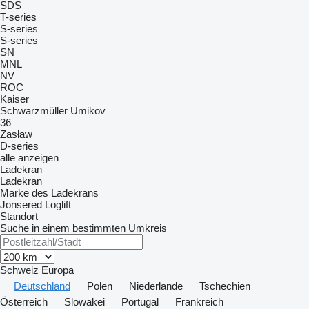
SDS
T-series
S-series
S-series
SN
MNL
NV
ROC
Kaiser
Schwarzmüller
Umikov
36
Zasław
D-series
alle anzeigen
Ladekran
Ladekran
Marke des Ladekrans
Jonsered
Loglift
Standort
Suche in einem bestimmten Umkreis
Schweiz
Europa
Deutschland
Polen
Niederlande
Tschechien
Österreich
Slowakei
Portugal
Frankreich