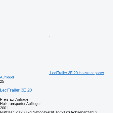
LeciTrailer 3E 20 Holztransporter
Auflieger
25
LeciTrailer 3E 20
Preis auf Anfrage
Holztransporter Auflieger
2001
Nutzlast
29’250 kg
Nettogewicht
6’750 kg
Achsenanzahl
3