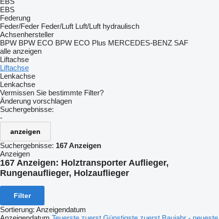
EBS
EBS
Federung
Feder/Feder
Feder/Luft
Luft/Luft
hydraulisch
Achsenhersteller
BPW
BPW ECO
BPW ECO Plus
MERCEDES-BENZ
SAF
alle anzeigen
Liftachse
Liftachse
Lenkachse
Lenkachse
Vermissen Sie bestimmte Filter?
Änderung vorschlagen
Suchergebnisse:
-
anzeigen
Suchergebnisse:
167 Anzeigen
Anzeigen
167 Anzeigen:
Holztransporter Auflieger,
Rungenauflieger, Holzauflieger
Filter
Sortierung
:
Anzeigendatum
Anzeigendatum
Teuerste zuerst
Günstigste zuerst
Baujahr - neueste