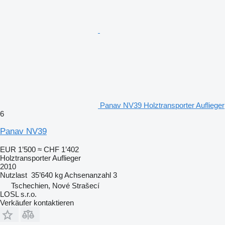
Panav NV39 Holztransporter Auflieger
6
Panav NV39
EUR 1’500
≈ CHF 1’402
Holztransporter Auflieger
2010
Nutzlast
35’640 kg
Achsenanzahl
3
Tschechien, Nové Strašecí
LOSL s.r.o.
Verkäufer kontaktieren