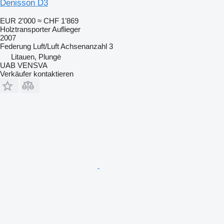
Denisson D3
EUR 2’000
≈ CHF 1’869
Holztransporter Auflieger
2007
Federung
Luft/Luft
Achsenanzahl
3
Litauen, Plungė
UAB VENSVA
Verkäufer kontaktieren