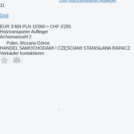
Doll Holztransporter Auflieger
11
Doll
EUR 3’484
PLN 15’000
≈ CHF 3’255
Holztransporter Auflieger
Achsenanzahl
2
Polen, Mszana Górna
HANDEL SAMOCHODAMI I CZĘŚCIAMI STANISŁAWA RAPACZ
Verkäufer kontaktieren