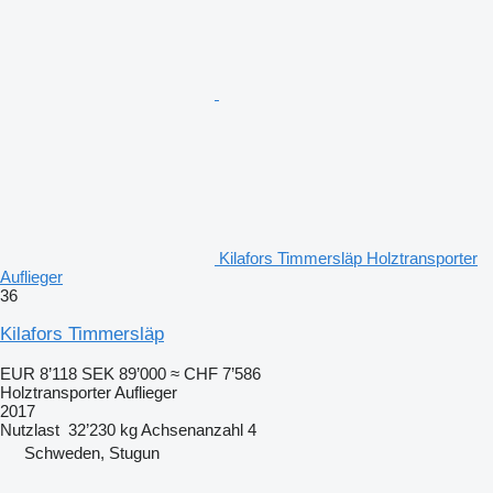
Kilafors Timmersläp Holztransporter
Auflieger
36
Kilafors Timmersläp
EUR 8’118
SEK 89’000
≈ CHF 7’586
Holztransporter Auflieger
2017
Nutzlast
32’230 kg
Achsenanzahl
4
Schweden, Stugun