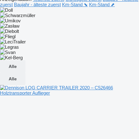
zuerst
Baujahr - älteste zuerst
Km-Stand ⬊
Km-Stand ⬈
Alle
Alle