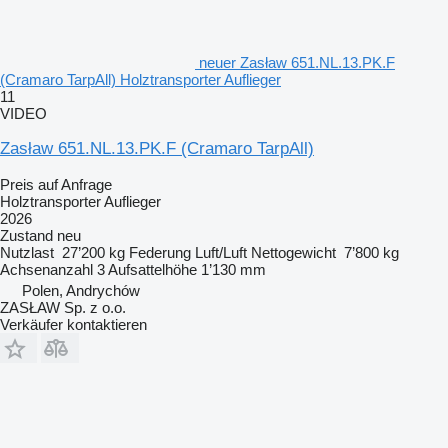
neuer Zasław 651.NL.13.PK.F
(Cramaro TarpAll) Holztransporter Auflieger
11
VIDEO
Zasław 651.NL.13.PK.F (Cramaro TarpAll)
Preis auf Anfrage
Holztransporter Auflieger
2026
Zustand
neu
Nutzlast
27’200 kg
Federung
Luft/Luft
Nettogewicht
7’800 kg
Achsenanzahl
3
Aufsattelhöhe
1’130 mm
Polen, Andrychów
ZASŁAW Sp. z o.o.
Verkäufer kontaktieren