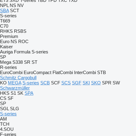
ET3
SXD
T-series
TBD
TPD
TXC
TXD
NPL
NS
NV
SBA
SCT
S-series
T669
C70
RHKS
RSBS
Premium
Euro
NS
ROC
Kaiser
Auriga
Formula
S-series
SP
Mega
S338
SR
ST
R-series
EuroCombi
EuroCompact
FlatCombi
InterCombi
STB
Schmitz Cargobull
KO
MEGA
S-series
SCB
SCF
SCS
SGF
SKI
SKO
SPR
SW
Schwarzmüller
HKS
S1
SK
SPA
CS
SF
SP
SGL
SLG
S-series
AM
TCH
4.SOU
F-series