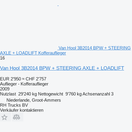
Van Hool 3B2014 BPW + STEERING
AXLE + LOADLIFT Kofferauflieger
16
Van Hool 3B2014 BPW + STEERING AXLE + LOADLIFT
EUR 2’950
≈ CHF 2’757
Auflieger - Kofferauflieger
2009
Nutzlast
29’240 kg
Nettogewicht
9’760 kg
Achsenanzahl
3
Niederlande, Groot-Ammers
RH Trucks BV
Verkäufer kontaktieren