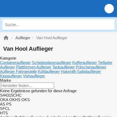
Auflieger
Van Hool Auflieger
Van Hool Auflieger
Kategorie
Containerauflieger
Schiebeplanenauflieger
Kofferauflieger
Tieflader
Auflieger
Plattformen Auflieger
Tankauflieger
Pritschenauflieger
Auflieger Fahrgestelle
Kühlauflieger
Hakenlift-Sattelauflieger
Kippauflieger
Viehauflieger
Marke
Keine Ergebnisse gefunden für diese Anfrage
S44315CHC
OKA
OKHS
OKS
AS
PS
SFCL
HTS