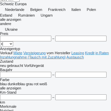
Schweiz
Europa
Niederlande
Belgien
Frankreich
Italien
Polen
Estland
Rumänien
Ungarn
alle anzeigen
andere
Ukraine
Preis
–
Anzeigentyp
Verkauf
Miete
Versteigerung
vom Hersteller
Leasing
Kredit
in Raten
Inzahlungnahme (Tausch mit Zuzahlung)
Austausch
Zustand
neu
gebraucht
Vorführgerät
Baujahr
–
Farbe
blau
dunkelblau
grau
rot
weiß
alle anzeigen
Km-Stand
–
km
Merkmale
Nutzlast