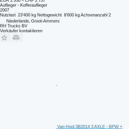
EUR 2’950
≈ CHF 2’757
Auflieger - Kofferauflieger
2007
Nutzlast
23’400 kg
Nettogewicht
8’600 kg
Achsenanzahl
2
Niederlande, Groot-Ammers
RH Trucks BV
Verkäufer kontaktieren
Van Hool 3B2014 3 AXLE - BPW +