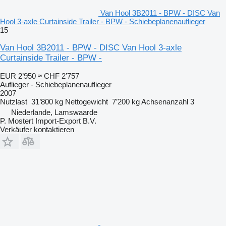
Van Hool 3B2011 - BPW - DISC Van
Hool 3-axle Curtainside Trailer - BPW - Schiebeplanenauflieger
15
Van Hool 3B2011 - BPW - DISC Van Hool 3-axle
Curtainside Trailer - BPW -
EUR 2’950
≈ CHF 2’757
Auflieger - Schiebeplanenauflieger
2007
Nutzlast
31’800 kg
Nettogewicht
7’200 kg
Achsenanzahl
3
Niederlande, Lamswaarde
P. Mostert Import-Export B.V.
Verkäufer kontaktieren