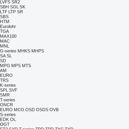
LVFS
SR2
SBH
SGL
SK
LTF
LTP
SR
SBS
HTM
Eurolohr
TGA
MAX100
MAC
MNL
G-series
MHKS
MHPS
SA
SL
SD
MPG
MPS
MTS
AM
EURO
TRS
K-series
SPL
SVF
SMR
T-series
ONCR
EURO
MCO
OSD
OSDS
OVB
S-series
EDK
OL
OGT