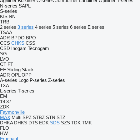
Agriliner
Bulkliner
C-series
Jumboliner
Landliner
Optiliner
T-series
N-series
SAPL
S-series
KIS
NN
TRB
2 series
3 series
4 series
5 series
6 series
E series
TSAA
ADR
BPDO
BPO
CCS
CHKS
CSS
CSD
Inogam
Tecnogam
SG
LVO
CT
FT
EF
Sliding
Stack
ADR
OPL
OPP
A-series
Logo
P-series
Z-series
TXA
L-series
T-series
EM
19
37
ZDK
Faymonville
MAX
Multi
SPZ
STBZ
STN
STZ
DHKA
DHKS
DTS
EDK
SDS
SZS
TDK
TMK
FLO
HW
Fruehauf