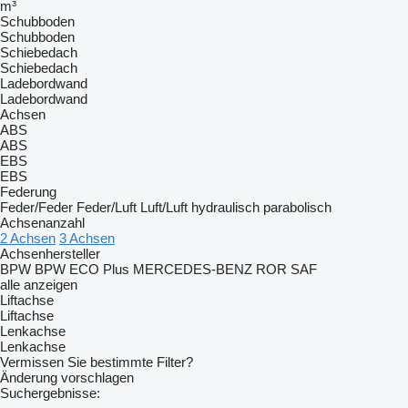
m³
Schubboden
Schubboden
Schiebedach
Schiebedach
Ladebordwand
Ladebordwand
Achsen
ABS
ABS
EBS
EBS
Federung
Feder/Feder
Feder/Luft
Luft/Luft
hydraulisch
parabolisch
Achsenanzahl
2 Achsen
3 Achsen
Achsenhersteller
BPW
BPW ECO Plus
MERCEDES-BENZ
ROR
SAF
alle anzeigen
Liftachse
Liftachse
Lenkachse
Lenkachse
Vermissen Sie bestimmte Filter?
Änderung vorschlagen
Suchergebnisse: