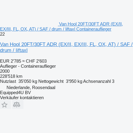
Van Hool 20FT/30FT ADR (EX/II,
EX/III, FL, OX, AT) / SAF / drum / liftaxl Containerauflieger
22
Van Hool 20FT/30FT ADR (EX/II, EX/III, FL, OX, AT) / SAF /
drum / liftaxl
EUR 2’785
≈ CHF 2’603
Auflieger - Containerauflieger
2000
228’518 km
Nutzlast
35’050 kg
Nettogewicht
3’950 kg
Achsenanzahl
3
Niederlande, Roosendaal
Equipped4U BV
Verkäufer kontaktieren