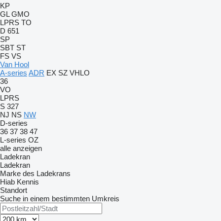
KP
GL
GMO
LPRS
TO
D 651
SP
SBT
ST
FS
VS
Van Hool
A-series
ADR
EX
SZ
VHLO
36
VO
LPRS
S 327
NJ
NS
NW
D-series
36
37
38
47
L-series
OZ
alle anzeigen
Ladekran
Ladekran
Marke des Ladekrans
Hiab
Kennis
Standort
Suche in einem bestimmten Umkreis