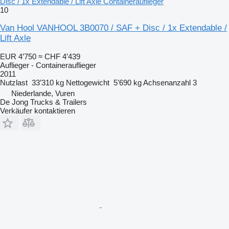
Disc / 1x Extendable / Lift Axle Containerauflieger
10
Van Hool VANHOOL 3B0070 / SAF + Disc / 1x Extendable /
Lift Axle
EUR 4’750
≈ CHF 4’439
Auflieger - Containerauflieger
2011
Nutzlast
33’310 kg
Nettogewicht
5’690 kg
Achsenanzahl
3
Niederlande, Vuren
De Jong Trucks & Trailers
Verkäufer kontaktieren