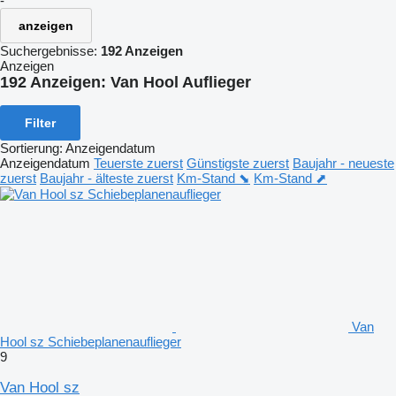
-
anzeigen
Suchergebnisse:
192 Anzeigen
Anzeigen
192 Anzeigen:
Van Hool Auflieger
Filter
Sortierung
:
Anzeigendatum
Anzeigendatum
Teuerste zuerst
Günstigste zuerst
Baujahr - neueste
zuerst
Baujahr - älteste zuerst
Km-Stand ⬊
Km-Stand ⬈
Van
Hool sz Schiebeplanenauflieger
9
Van Hool sz