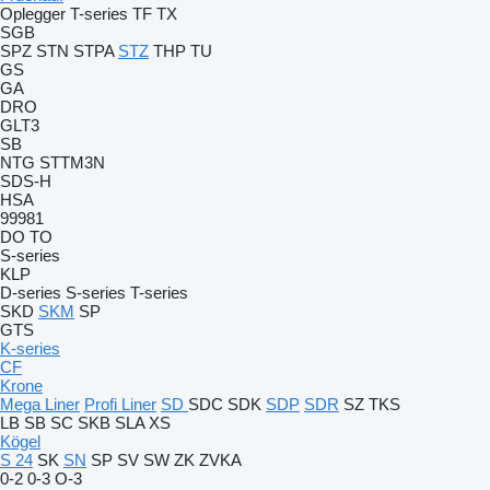
Oplegger
T-series
TF
TX
SGB
SPZ
STN
STPA
STZ
THP
TU
GS
GA
DRO
GLT3
SB
NTG
STTM3N
SDS-H
HSA
99981
DO
TO
S-series
KLP
D-series
S-series
T-series
SKD
SKM
SP
GTS
K-series
CF
Krone
Mega Liner
Profi Liner
SD
SDC
SDK
SDP
SDR
SZ
TKS
LB
SB
SC
SKB
SLA
XS
Kögel
S 24
SK
SN
SP
SV
SW
ZK
ZVKA
0-2
0-3
O-3