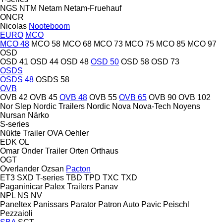
NGS
NTM
Netam
Netam-Fruehauf
ONCR
Nicolas
Nooteboom
EURO
MCO
MCO 48
MCO 58
MCO 68
MCO 73
MCO 75
MCO 85
MCO 97
OSD
OSD 41
OSD 44
OSD 48
OSD 50
OSD 58
OSD 73
OSDS
OSDS 48
OSDS 58
OVB
OVB 42
OVB 45
OVB 48
OVB 55
OVB 65
OVB 90
OVB 102
Nor Slep
Nordic Trailers
Nordic
Nova
Nova-Tech
Noyens
Nursan
Närko
S-series
Nükte Trailer
OVA
Oehler
EDK
OL
Omar
Onder Trailer
Orten
Orthaus
OGT
Overlander
Ozsan
Pacton
ET3
SXD
T-series
TBD
TPD
TXC
TXD
Paganinicar
Palex Trailers
Panav
NPL
NS
NV
Paneltex
Panissars
Parator
Patron Auto
Pavic
Peischl
Pezzaioli