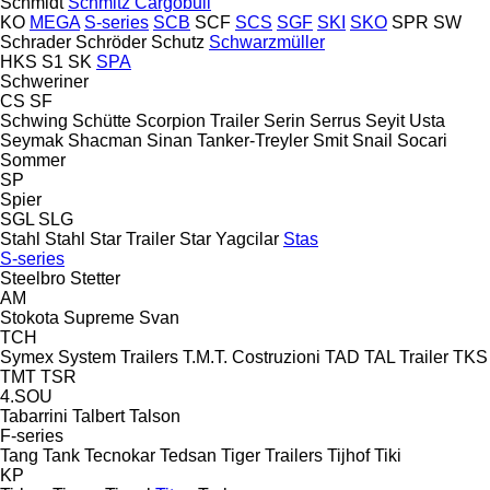
Schmidt
Schmitz Cargobull
KO
MEGA
S-series
SCB
SCF
SCS
SGF
SKI
SKO
SPR
SW
Schrader
Schröder
Schutz
Schwarzmüller
HKS
S1
SK
SPA
Schweriner
CS
SF
Schwing
Schütte
Scorpion Trailer
Serin
Serrus
Seyit Usta
Seymak
Shacman
Sinan Tanker-Treyler
Smit
Snail
Socari
Sommer
SP
Spier
SGL
SLG
Stahl
Stahl
Star Trailer
Star Yagcilar
Stas
S-series
Steelbro
Stetter
AM
Stokota
Supreme
Svan
TCH
Symex
System Trailers
T.M.T. Costruzioni
TAD
TAL Trailer
TKS
TMT
TSR
4.SOU
Tabarrini
Talbert
Talson
F-series
Tang
Tank
Tecnokar
Tedsan
Tiger Trailers
Tijhof
Tiki
KP