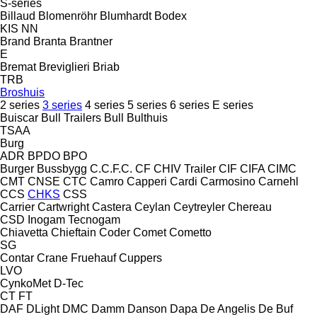
S-series
Billaud
Blomenröhr
Blumhardt
Bodex
KIS
NN
Brand
Branta
Brantner
E
Bremat
Breviglieri
Briab
TRB
Broshuis
2 series
3 series
4 series
5 series
6 series
E series
Buiscar
Bull Trailers
Bull
Bulthuis
TSAA
Burg
ADR
BPDO
BPO
Burger
Bussbygg
C.C.F.C.
CF
CHIV Trailer
CIF
CIFA
CIMC
CMT
CNSE
CTC
Camro
Capperi
Cardi
Carmosino
Carnehl
CCS
CHKS
CSS
Carrier
Cartwright
Castera
Ceylan
Ceytreyler
Chereau
CSD
Inogam
Tecnogam
Chiavetta
Chieftain
Coder
Comet
Cometto
SG
Contar
Crane Fruehauf
Cuppers
LVO
CynkoMet
D-Tec
CT
FT
DAF
DLight
DMC
Damm
Danson
Dapa
De Angelis
De Buf