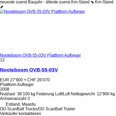
neueste zuerst
Baujahr - älteste zuerst
Km-Stand ⬊
Km-Stand
⬈
Nooteboom OVB-55-03V Plattform Auflieger
12
Nooteboom OVB-55-03V
EUR 27’900
≈ CHF 26’070
Plattform Auflieger
2008
Nutzlast
36’100 kg
Federung
Luft/Luft
Nettogewicht
12’900 kg
Achsenanzahl
3
Estland, Maardu
OÜ ScanBalt Trucks/OÜ ScanBalt Trailer
Verkäufer kontaktieren