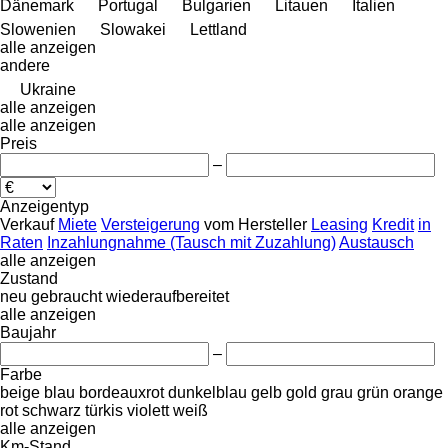
Dänemark
Portugal
Bulgarien
Litauen
Italien
Slowenien
Slowakei
Lettland
alle anzeigen
andere
Ukraine
alle anzeigen
alle anzeigen
Preis
–
Anzeigentyp
Verkauf
Miete
Versteigerung
vom Hersteller
Leasing
Kredit
in
Raten
Inzahlungnahme (Tausch mit Zuzahlung)
Austausch
alle anzeigen
Zustand
neu
gebraucht
wiederaufbereitet
alle anzeigen
Baujahr
–
Farbe
beige
blau
bordeauxrot
dunkelblau
gelb
gold
grau
grün
orange
rot
schwarz
türkis
violett
weiß
alle anzeigen
Km-Stand