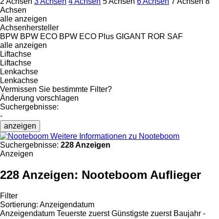
2 Achsen
3 Achsen
4 Achsen
5 Achsen
6 Achsen
7 Achsen
8
Achsen
alle anzeigen
Achsenhersteller
BPW
BPW ECO
BPW ECO Plus
GIGANT
ROR
SAF
alle anzeigen
Liftachse
Liftachse
Lenkachse
Lenkachse
Vermissen Sie bestimmte Filter?
Änderung vorschlagen
Suchergebnisse:
-
anzeigen
Weitere Informationen zu Nooteboom
Suchergebnisse:
228 Anzeigen
Anzeigen
228 Anzeigen:
Nooteboom Auflieger
Filter
Sortierung
:
Anzeigendatum
Anzeigendatum
Teuerste zuerst
Günstigste zuerst
Baujahr -