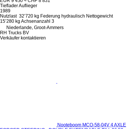
EUR 9’450
≈ CHF 8’831
Tieflader Auflieger
1989
Nutzlast
32’720 kg
Federung
hydraulisch
Nettogewicht
15’280 kg
Achsenanzahl
3
Niederlande, Groot-Ammers
RH Trucks BV
Verkäufer kontaktieren
Nooteboom MCO-58-04V 4 AXLE