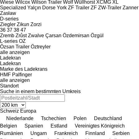
Wiese
Wilcox
Wilson Trailer
Wolf
Wüllhorst
XCMG
XL
Specialized
Yalçın Dorse
York
ZF Trailer
ZF
ZW-Trailer
Zanner
Zasław
D-series
Ziegler
Zikun
Zorzi
36
37
38
47
Zremb
Zrůst
Zwalve
Çarsan
Özdemirsan
Özgül
L-series
OZ
Özsan Trailer
Öztreyler
alle anzeigen
Ladekran
Ladekran
Marke des Ladekrans
HMF
Palfinger
alle anzeigen
Standort
Suche in einem bestimmten Umkreis
Schweiz
Europa
Niederlande
Tschechien
Polen
Deutschland
Belgien
Spanien
Estland
Vereinigtes Königreich
Rumänien
Ungarn
Frankreich
Finnland
Serbien