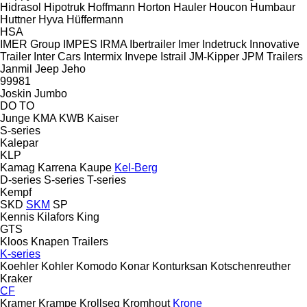
Hidrasol
Hipotruk
Hoffmann
Horton Hauler
Houcon
Humbaur
Huttner
Hyva
Hüffermann
HSA
IMER Group
IMPES
IRMA
Ibertrailer
Imer
Indetruck
Innovative
Trailer
Inter Cars
Intermix
Invepe
Istrail
JM-Kipper
JPM Trailers
Janmil
Jeep
Jeho
99981
Joskin
Jumbo
DO
TO
Junge
KMA
KWB
Kaiser
S-series
Kalepar
KLP
Kamag
Karrena
Kaupe
Kel-Berg
D-series
S-series
T-series
Kempf
SKD
SKM
SP
Kennis
Kilafors
King
GTS
Kloos
Knapen Trailers
K-series
Koehler
Kohler
Komodo
Konar
Konturksan
Kotschenreuther
Kraker
CF
Kramer
Krampe
Krollseg
Kromhout
Krone