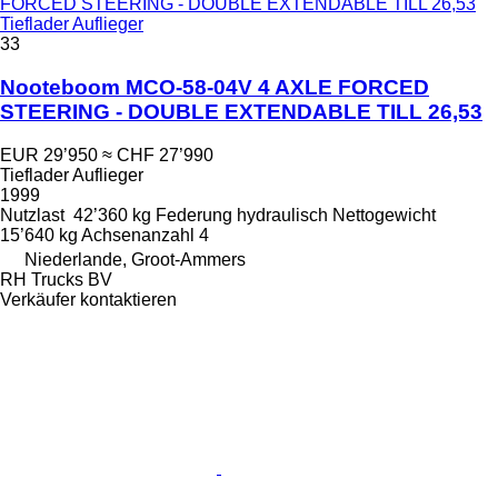
FORCED STEERING - DOUBLE EXTENDABLE TILL 26,53
Tieflader Auflieger
33
Nooteboom MCO-58-04V 4 AXLE FORCED
STEERING - DOUBLE EXTENDABLE TILL 26,53
EUR 29’950
≈ CHF 27’990
Tieflader Auflieger
1999
Nutzlast
42’360 kg
Federung
hydraulisch
Nettogewicht
15’640 kg
Achsenanzahl
4
Niederlande, Groot-Ammers
RH Trucks BV
Verkäufer kontaktieren