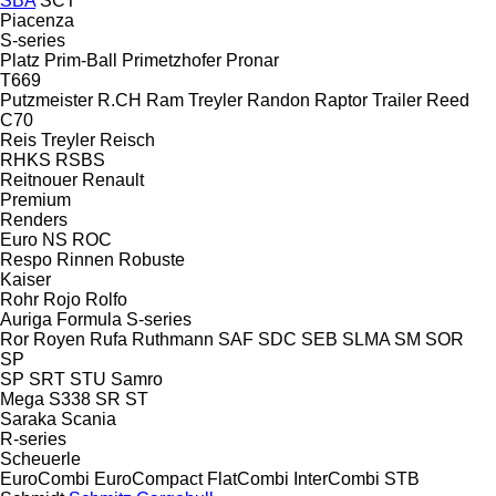
SBA
SCT
Piacenza
S-series
Platz
Prim-Ball
Primetzhofer
Pronar
T669
Putzmeister
R.CH
Ram Treyler
Randon
Raptor Trailer
Reed
C70
Reis Treyler
Reisch
RHKS
RSBS
Reitnouer
Renault
Premium
Renders
Euro
NS
ROC
Respo
Rinnen
Robuste
Kaiser
Rohr
Rojo
Rolfo
Auriga
Formula
S-series
Ror
Royen
Rufa
Ruthmann
SAF
SDC
SEB
SLMA
SM
SOR
SP
SP
SRT
STU
Samro
Mega
S338
SR
ST
Saraka
Scania
R-series
Scheuerle
EuroCombi
EuroCompact
FlatCombi
InterCombi
STB