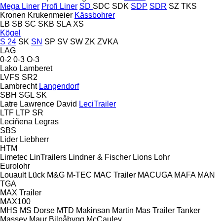
Mega Liner
Profi Liner
SD
SDC
SDK
SDP
SDR
SZ
TKS
Kronen
Krukenmeier
Kässbohrer
LB
SB
SC
SKB
SLA
XS
Kögel
S 24
SK
SN
SP
SV
SW
ZK
ZVKA
LAG
0-2
0-3
O-3
Lako
Lamberet
LVFS
SR2
Lambrecht
Langendorf
SBH
SGL
SK
Latre
Lawrence David
LeciTrailer
LTF
LTP
SR
Leciñena
Legras
SBS
Lider
Liebherr
HTM
Limetec
LinTrailers
Lindner & Fischer
Lions
Lohr
Eurolohr
Louault
Lück
M&G
M-TEC
MAC Trailer
MACUGA
MAFA
MAN
TGA
MAX Trailer
MAX100
MHS
MS Dorse
MTD
Makinsan
Martin
Mas Trailer Tanker
Massey
Maur Bilpåbygg
McCauley