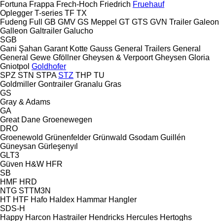
Fortuna
Frappa
Frech-Hoch
Friedrich
Fruehauf
Oplegger
T-series
TF
TX
Fudeng
Full
GB
GMV
GS Meppel
GT
GTS
GVN Trailer
Galeon
Galleon
Galtrailer
Galucho
SGB
Gani Şahan
Garant Kotte
Gauss
General Trailers
General
General
Gewe
Gföllner
Gheysen & Verpoort
Gheysen
Gloria
Gniotpol
Goldhofer
SPZ
STN
STPA
STZ
THP
TU
Goldmiller
Gontrailer
Granalu
Gras
GS
Gray & Adams
GA
Great Dane
Groenewegen
DRO
Groenewold
Grünenfelder
Grünwald
Gsodam
Guillén
Güneysan
Gürleşenyıl
GLT3
Güven
H&W
HFR
SB
HMF
HRD
NTG
STTM3N
HT
HTF
Hafo
Haldex
Hammar
Hangler
SDS-H
Happy
Harcon
Hastrailer
Hendricks
Hercules
Hertoghs