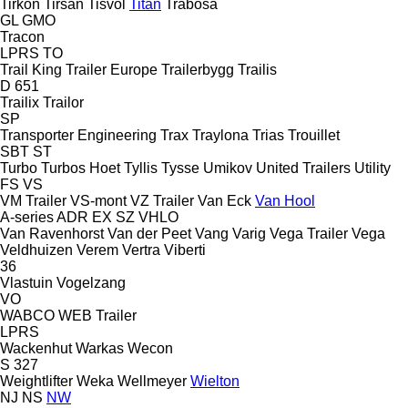
Tirkon
Tirsan
Tisvol
Titan
Trabosa
GL
GMO
Tracon
LPRS
TO
Trail King
Trailer Europe
Trailerbygg
Trailis
D 651
Trailix
Trailor
SP
Transporter Engineering
Trax
Traylona
Trias
Trouillet
SBT
ST
Turbo
Turbos Hoet
Tyllis
Tysse
Umikov
United Trailers
Utility
FS
VS
VM Trailer
VS-mont
VZ Trailer
Van Eck
Van Hool
A-series
ADR
EX
SZ
VHLO
Van Ravenhorst
Van der Peet
Vang
Varig
Vega Trailer
Vega
Veldhuizen
Verem
Vertra
Viberti
36
Vlastuin
Vogelzang
VO
WABCO
WEB Trailer
LPRS
Wackenhut
Warkas
Wecon
S 327
Weightlifter
Weka
Wellmeyer
Wielton
NJ
NS
NW