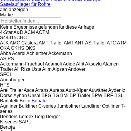
Sattelauflieger für Rohre
alle anzeigen
Marke
Keine Ergebnisse gefunden für diese Anfrage
4-Star
A&D
ACM
ACTM
S44315CHC
AJK
AMC Castera
AMT Trailer
AMT
ANT
AS Trailer
ATC
ATM
OKA
OKHS
OKS
Abba
Acerbi
Achleitner
Ackermann
AS
PS
Ackermann-Fruehauf
Adamoli
Adige
Afrit
Aksoylu
Alamen
Trailer
Ali Riza Usta
Alim
Alpsan
Andover
SFCL
Annaburger
HTS
Arel Trailer
Asca
Atrans
Aurepa
Auto-Kiper
Auwärter
Aydeniz
Dorse
Ayhan Ünsal
BFG
BG
BMI
BP Trailer
BPW
BRF
BSL
Bartoletti
Beco
Benalu
Agriliner
Bulkliner
C-series
Jumboliner
Landliner
Optiliner
T-
series
Benders
Berdex
Berg
Berger
N-series
SAPL
Bertoja