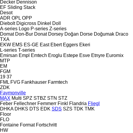
Decker
Dennison
EF
Sliding
Stack
Desot
ADR
OPL
OPP
Diebolt
Digicross
Dinkel
Doll
A-series
Logo
P-series
Z-series
Domat
Don-Bur
Donat
Dorsey
Doğan Dorse
Doğumak
Draco
TXA
EKW
EMS
ES-GE
East
Ebert
Eggers
Ekeri
L-series
T-series
Emirsan
Empl
Emtech
Eroglu
Estepe
Esve
Etnyre
Euromix
MTP
EM
FGM
19
37
FML
FVG
Fankhauser
Farmtech
ZDK
Faymonville
MAX
Multi
SPZ
STBZ
STN
STZ
Feber
Fellechner
Femmerr
Finkl
Flandria
Fliegl
DHKA
DHKS
DTS
EDK
SDS
SZS
TDK
TMK
Floor
FLO
Fontaine
Format
Fortschritt
HW