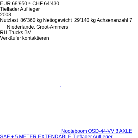
EUR 68’950
≈ CHF 64’430
Tieflader Auflieger
2008
Nutzlast
86’360 kg
Nettogewicht
29’140 kg
Achsenanzahl
7
Niederlande, Groot-Ammers
RH Trucks BV
Verkäufer kontaktieren
Nooteboom OSD-44-VV 3 AXLE
SAF + 5 METER EXTENDABLE Tieflader Auflieger