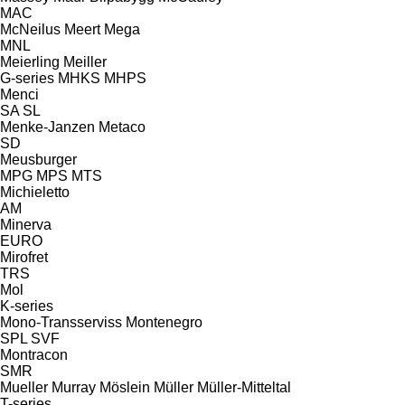
MAC
McNeilus
Meert
Mega
MNL
Meierling
Meiller
G-series
MHKS
MHPS
Menci
SA
SL
Menke-Janzen
Metaco
SD
Meusburger
MPG
MPS
MTS
Michieletto
AM
Minerva
EURO
Mirofret
TRS
Mol
K-series
Mono-Transserviss
Montenegro
SPL
SVF
Montracon
SMR
Mueller
Murray
Möslein
Müller
Müller-Mitteltal
T-series