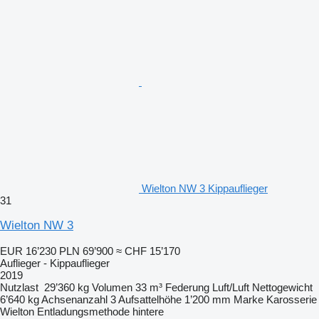
Wielton NW 3 Kippauflieger
31
Wielton NW 3
EUR 16’230
PLN 69’900
≈ CHF 15’170
Auflieger - Kippauflieger
2019
Nutzlast
29’360 kg
Volumen
33 m³
Federung
Luft/Luft
Nettogewicht
6’640 kg
Achsenanzahl
3
Aufsattelhöhe
1’200 mm
Marke Karosserie
Wielton
Entladungsmethode
hintere