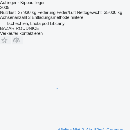
Auflieger - Kippauflieger
2005
Nutzlast
27’930 kg
Federung
Feder/Luft
Nettogewicht
35’000 kg
Achsenanzahl
3
Entladungsmethode
hintere
Tschechien, Lhota pod Libčany
BAZAR ROUDNICE
Verkäufer kontaktieren
Wielton NW-3, Alu, 50m³, Cramaro,