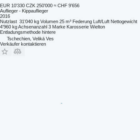
EUR 10’330
CZK 250’000
≈ CHF 9’656
Auflieger - Kippauflieger
2016
Nutzlast
31’040 kg
Volumen
25 m³
Federung
Luft/Luft
Nettogewicht
4’960 kg
Achsenanzahl
3
Marke Karosserie
Wielton
Entladungsmethode
hintere
Tschechien, Veliká Ves
Verkäufer kontaktieren