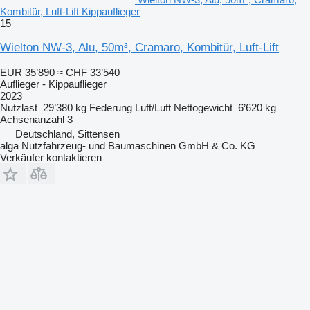
Kombitür, Luft-Lift Kippauflieger
15
Wielton NW-3, Alu, 50m³, Cramaro, Kombitür, Luft-Lift
EUR 35’890
≈ CHF 33’540
Auflieger - Kippauflieger
2023
Nutzlast
29’380 kg
Federung
Luft/Luft
Nettogewicht
6’620 kg
Achsenanzahl
3
Deutschland, Sittensen
alga Nutzfahrzeug- und Baumaschinen GmbH & Co. KG
Verkäufer kontaktieren