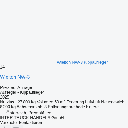
Wielton NW-3 Kippauflieger
14
Wielton NW-3
Preis auf Anfrage
Auflieger - Kippauflieger
2025
Nutzlast
27’800 kg
Volumen
50 m³
Federung
Luft/Luft
Nettogewicht
8’200 kg
Achsenanzahl
3
Entladungsmethode
hintere
Österreich, Premstätten
INTER TRUCK HANDELS GmbH
Verkäufer kontaktieren