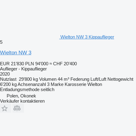
Wielton NW 3 Kippauflieger
5
Wielton NW 3
EUR 21’830
PLN 94’000
≈ CHF 20’400
Auflieger - Kippauflieger
2020
Nutzlast
29’800 kg
Volumen
44 m³
Federung
Luft/Luft
Nettogewicht
6’200 kg
Achsenanzahl
3
Marke Karosserie
Wielton
Entladungsmethode
seitlich
Polen, Okonek
Verkäufer kontaktieren