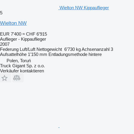
Wielton NW Kippauflieger
5
Wielton NW
EUR 7’400
≈ CHF 6’915
Auflieger - Kippauflieger
2007
Federung
Luft/Luft
Nettogewicht
6’730 kg
Achsenanzahl
3
Aufsattelhöhe
1’150 mm
Entladungsmethode
hintere
Polen, Toruń
Truck Gigant Sp. z o.o.
Verkäufer kontaktieren