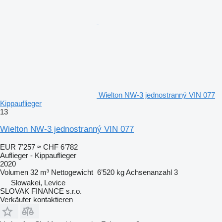
Wielton NW-3 jednostranný VIN 077
Kippauflieger
13
Wielton NW-3 jednostranný VIN 077
EUR 7’257
≈ CHF 6’782
Auflieger - Kippauflieger
2020
Volumen
32 m³
Nettogewicht
6’520 kg
Achsenanzahl
3
Slowakei, Levice
SLOVAK FINANCE s.r.o.
Verkäufer kontaktieren