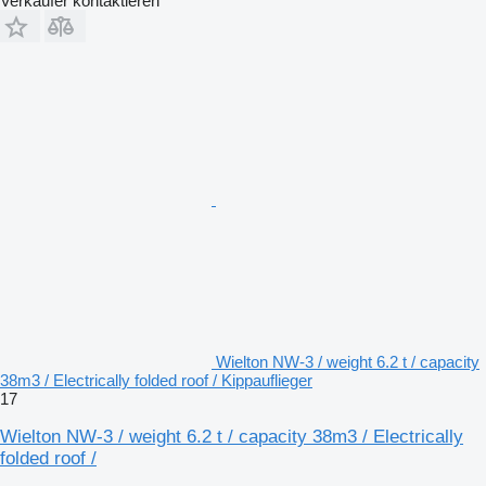
Verkäufer kontaktieren
Wielton NW-3 / weight 6.2 t / capacity
38m3 / Electrically folded roof / Kippauflieger
17
Wielton NW-3 / weight 6.2 t / capacity 38m3 / Electrically
folded roof /