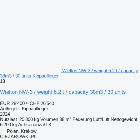
Wielton NW-3 / weight 6.2 t / capacity
38m3 / 30 units Kippauflieger
18
Wielton NW-3 / weight 6.2 t / capacity 38m3 / 30 units
EUR 28’400
≈ CHF 26’540
Auflieger - Kippauflieger
2024
Nutzlast
29’800 kg
Volumen
38 m³
Federung
Luft/Luft
Nettogewicht
6’200 kg
Achsenanzahl
3
Polen, Krakow
CIEZAROWKI.PL