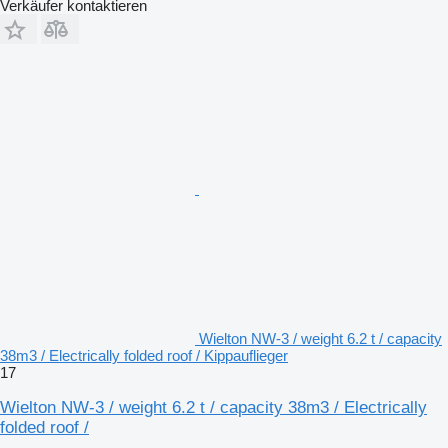
Verkäufer kontaktieren
Wielton NW-3 / weight 6.2 t / capacity
38m3 / Electrically folded roof / Kippauflieger
17
Wielton NW-3 / weight 6.2 t / capacity 38m3 / Electrically
folded roof /