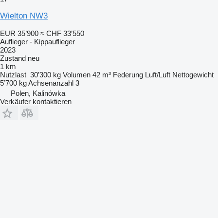
Wielton NW3
EUR 35’900
≈ CHF 33’550
Auflieger - Kippauflieger
2023
Zustand
neu
1 km
Nutzlast
30’300 kg
Volumen
42 m³
Federung
Luft/Luft
Nettogewicht
5’700 kg
Achsenanzahl
3
Polen, Kalinówka
Verkäufer kontaktieren