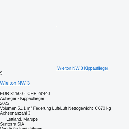
Wielton NW 3 Kippauflieger
9
Wielton NW 3
EUR 31’500
≈ CHF 29’440
Auflieger - Kippauflieger
2023
Volumen
51.1 m³
Federung
Luft/Luft
Nettogewicht
6’670 kg
Achsenanzahl
3
Lettland, Mārupe
Sunterra SIA
Verkäufer kontaktieren