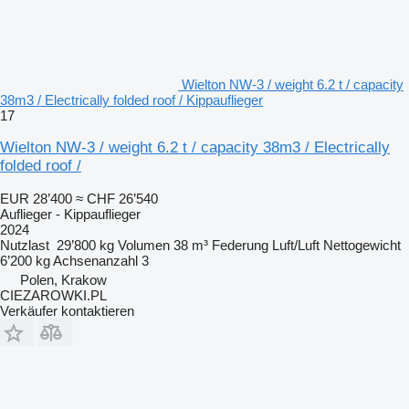
Wielton NW-3 / weight 6.2 t / capacity
38m3 / Electrically folded roof / Kippauflieger
17
Wielton NW-3 / weight 6.2 t / capacity 38m3 / Electrically
folded roof /
EUR 28’400
≈ CHF 26’540
Auflieger - Kippauflieger
2024
Nutzlast
29’800 kg
Volumen
38 m³
Federung
Luft/Luft
Nettogewicht
6’200 kg
Achsenanzahl
3
Polen, Krakow
CIEZAROWKI.PL
Verkäufer kontaktieren