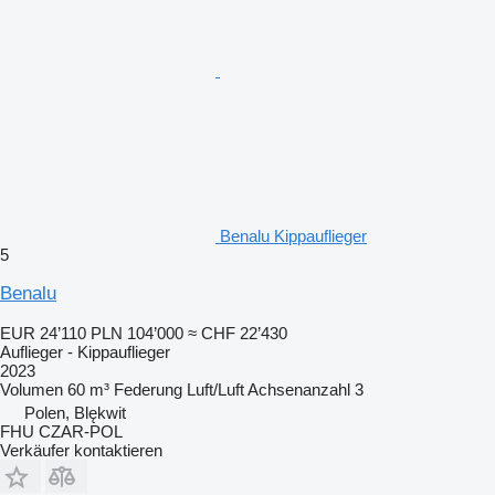
Benalu Kippauflieger
5
Benalu
EUR 24’110
PLN 104’000
≈ CHF 22’430
Auflieger - Kippauflieger
2023
Volumen
60 m³
Federung
Luft/Luft
Achsenanzahl
3
Polen, Blękwit
FHU CZAR-POL
Verkäufer kontaktieren