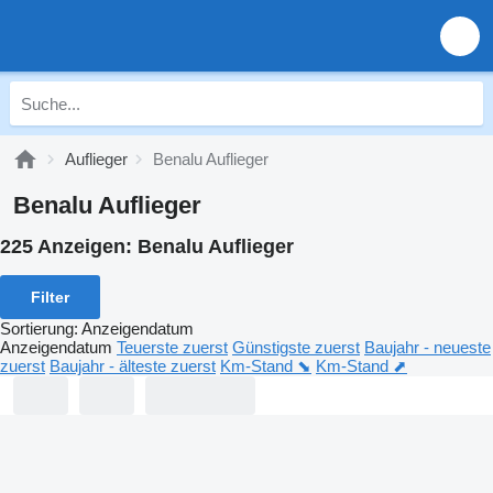
Auflieger
Benalu Auflieger
Benalu Auflieger
225 Anzeigen:
Benalu Auflieger
Filter
Sortierung
:
Anzeigendatum
Anzeigendatum
Teuerste zuerst
Günstigste zuerst
Baujahr - neueste
zuerst
Baujahr - älteste zuerst
Km-Stand ⬊
Km-Stand ⬈