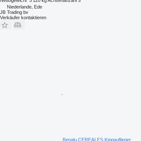
Nettogewicht
5’120 kg
Achsenanzahl
3
Niederlande, Ede
JB Trading bv
Verkäufer kontaktieren
Benalu CEREALES Kippauflieger