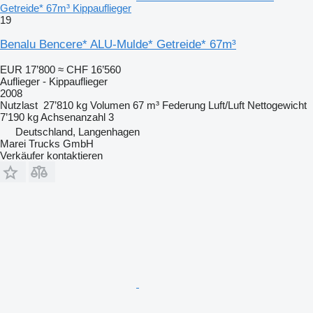
Getreide* 67m³ Kippauflieger
19
Benalu Bencere* ALU-Mulde* Getreide* 67m³
EUR 17’800
≈ CHF 16’560
Auflieger - Kippauflieger
2008
Nutzlast
27’810 kg
Volumen
67 m³
Federung
Luft/Luft
Nettogewicht
7’190 kg
Achsenanzahl
3
Deutschland, Langenhagen
Marei Trucks GmbH
Verkäufer kontaktieren