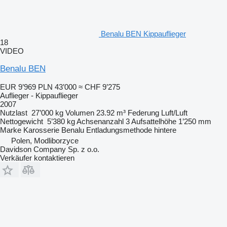
Benalu BEN Kippauflieger
18
VIDEO
Benalu BEN
EUR 9’969
PLN 43’000
≈ CHF 9’275
Auflieger - Kippauflieger
2007
Nutzlast
27’000 kg
Volumen
23.92 m³
Federung
Luft/Luft
Nettogewicht
5’380 kg
Achsenanzahl
3
Aufsattelhöhe
1’250 mm
Marke Karosserie
Benalu
Entladungsmethode
hintere
Polen, Modliborzyce
Davidson Company Sp. z o.o.
Verkäufer kontaktieren