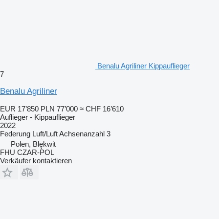
Benalu Agriliner Kippauflieger
7
Benalu Agriliner
EUR 17’850
PLN 77’000
≈ CHF 16’610
Auflieger - Kippauflieger
2022
Federung
Luft/Luft
Achsenanzahl
3
Polen, Blękwit
FHU CZAR-POL
Verkäufer kontaktieren