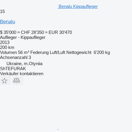
Benalu Kippauflieger
15
Benalu
$ 35’000
≈ CHF 28’350
≈ EUR 30’470
Auflieger - Kippauflieger
2013
200 km
Volumen
56 m³
Federung
Luft/Luft
Nettogewicht
6’200 kg
Achsenanzahl
3
Ukraine, m.Otyniia
ShTEFURAK
Verkäufer kontaktieren