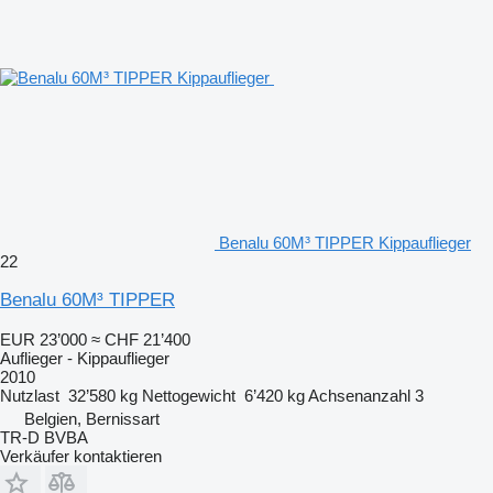
Benalu 60M³ TIPPER Kippauflieger
22
Benalu 60M³ TIPPER
EUR 23’000
≈ CHF 21’400
Auflieger - Kippauflieger
2010
Nutzlast
32’580 kg
Nettogewicht
6’420 kg
Achsenanzahl
3
Belgien, Bernissart
TR-D BVBA
Verkäufer kontaktieren