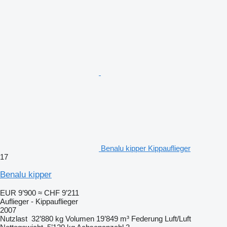
Benalu kipper Kippauflieger
17
Benalu kipper
EUR 9’900
≈ CHF 9’211
Auflieger - Kippauflieger
2007
Nutzlast
32’880 kg
Volumen
19’849 m³
Federung
Luft/Luft