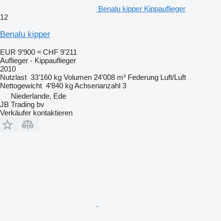
Benalu kipper Kippauflieger
12
Benalu kipper
EUR 9’900
≈ CHF 9’211
Auflieger - Kippauflieger
2010
Nutzlast
33’160 kg
Volumen
24’008 m³
Federung
Luft/Luft
Nettogewicht
4’840 kg
Achsenanzahl
3
Niederlande, Ede
JB Trading bv
Verkäufer kontaktieren