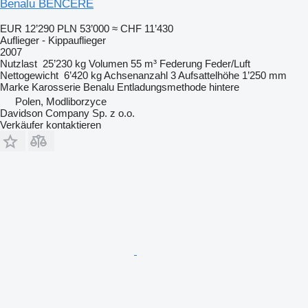
Benalu BENCERE
EUR 12’290
PLN 53’000
≈ CHF 11’430
Auflieger - Kippauflieger
2007
Nutzlast
25’230 kg
Volumen
55 m³
Federung
Feder/Luft
Nettogewicht
6’420 kg
Achsenanzahl
3
Aufsattelhöhe
1’250 mm
Marke Karosserie
Benalu
Entladungsmethode
hintere
Polen, Modliborzyce
Davidson Company Sp. z o.o.
Verkäufer kontaktieren