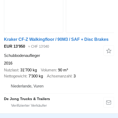
Kraker CF-Z Walkingfloor / 90M3 / SAF + Disc Brakes
EUR 13’950
≈ CHF 13’040
Schubbodenauflieger
2016
Nutzlast
31’700 kg
Volumen
90 m³
Nettogewicht
7’300 kg
Achsenanzahl
3
Niederlande, Vuren
De Jong Trucks & Trailers