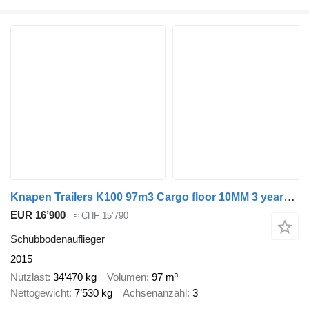
Knapen Trailers K100 97m3 Cargo floor 10MM 3 years old Liftas APK/TUV 09-2026
EUR 16’900
≈ CHF 15’790
Schubbodenauflieger
2015
Nutzlast
34’470 kg
Volumen
97 m³
Nettogewicht
7’530 kg
Achsenanzahl
3