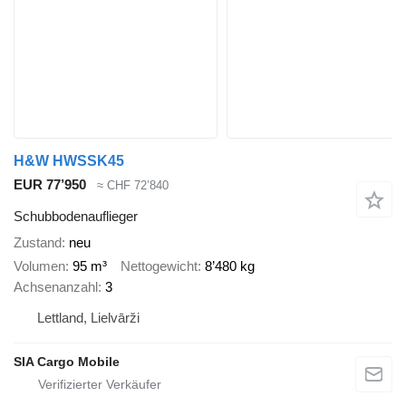
H&W HWSSK45
EUR 77’950
≈ CHF 72’840
Schubbodenauflieger
Zustand
neu
Volumen
95 m³
Nettogewicht
8’480 kg
Achsenanzahl
3
Lettland, Lielvārži
SIA Cargo Mobile