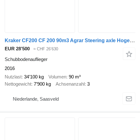
Kraker CF200 CF 200 90m3 Agrar Steering axle Hogedrukreiniger Top condi
EUR 28’500
≈ CHF 26’630
Schubbodenauflieger
2016
Nutzlast
34’100 kg
Volumen
90 m³
Nettogewicht
7’900 kg
Achsenanzahl
3
Niederlande, Saasveld