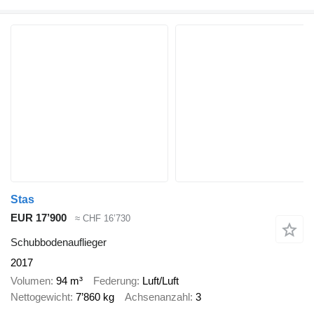
Stas
EUR 17’900
≈ CHF 16’730
Schubbodenauflieger
2017
Volumen
94 m³
Federung
Luft/Luft
Nettogewicht
7’860 kg
Achsenanzahl
3