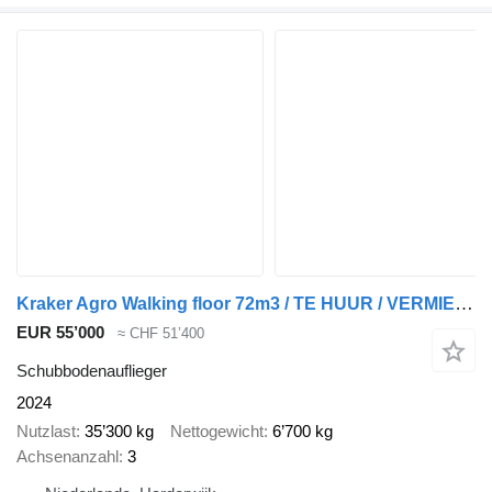
Kraker Agro Walking floor 72m3 / TE HUUR / VERMIETUNG
EUR 55’000
≈ CHF 51’400
Schubbodenauflieger
2024
Nutzlast
35’300 kg
Nettogewicht
6’700 kg
Achsenanzahl
3