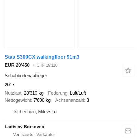
Stas S300CX walkingfloor 91m3
EUR 20’450
≈ CHF 19’110
Schubbodenauflieger
2017
Nutzlast
28’310 kg
Federung
Luft/Luft
Nettogewicht
7’690 kg
Achsenanzahl
3
Tschechien, Milevsko
Ladislav Borkovec