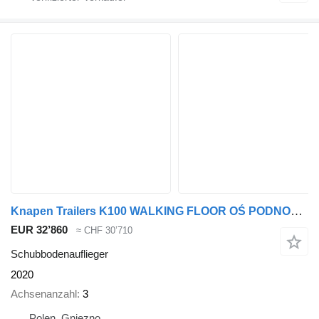
Knapen Trailers K100 WALKING FLOOR OŚ PODNOSZONA WABCO 1082
EUR 32’860
≈ CHF 30’710
Schubbodenauflieger
2020
Achsenanzahl
3
Polen, Gniezno