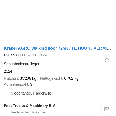
Kraker AGRO Walking floor 72M3 / TE HUUR / VERMIETUNG
EUR 57’000
≈ CHF 53’270
Schubbodenauflieger
2024
Nutzlast
35’298 kg
Nettogewicht
6’702 kg
Achsenanzahl
3
Niederlande, Harderwijk
Post Trucks & Machinery B.V.