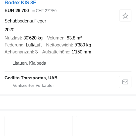
Bodex KIS 3F
EUR 29’700
≈ CHF 27’750
Schubbodenauflieger
2020
Nutzlast
30’620 kg
Volumen
93.8 m³
Federung
Luft/Luft
Nettogewicht
9’380 kg
Achsenanzahl
3
Aufsattelhöhe
1’150 mm
Litauen, Klaipėda
Gedlito Transportas, UAB