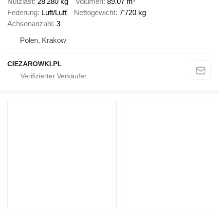
Nutzlast
28’280 kg
Volumen
89.07 m³
Federung
Luft/Luft
Nettogewicht
7’720 kg
Achsenanzahl
3
Polen, Krakow
CIEZAROWKI.PL