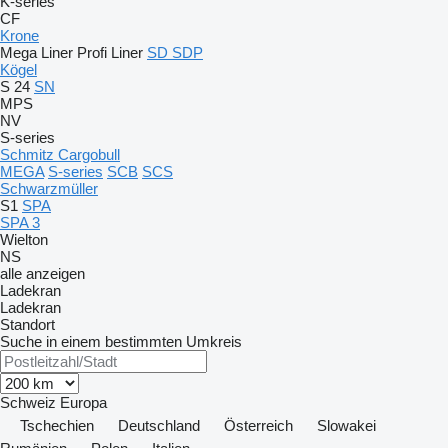
K-series
CF
Krone
Mega Liner
Profi Liner
SD
SDP
Kögel
S 24
SN
MPS
NV
S-series
Schmitz Cargobull
MEGA
S-series
SCB
SCS
Schwarzmüller
S1
SPA
SPA 3
Wielton
NS
alle anzeigen
Ladekran
Ladekran
Standort
Suche in einem bestimmten Umkreis
Schweiz
Europa
Tschechien
Deutschland
Österreich
Slowakei