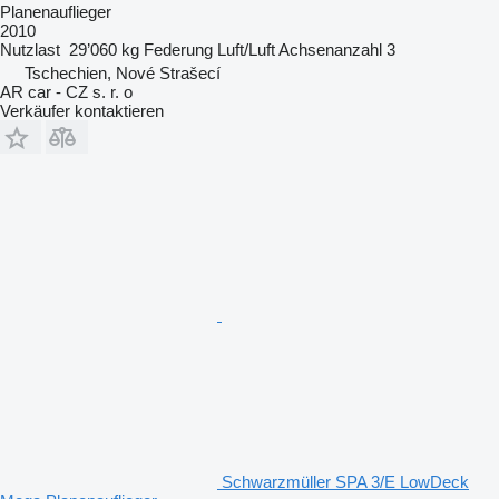
Planenauflieger
2010
Nutzlast
29’060 kg
Federung
Luft/Luft
Achsenanzahl
3
Tschechien, Nové Strašecí
AR car - CZ s. r. o
Verkäufer kontaktieren
Schwarzmüller SPA 3/E LowDeck