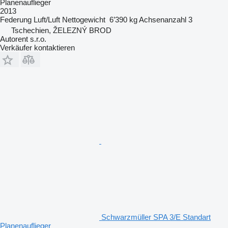
Planenauflieger
2013
Federung
Luft/Luft
Nettogewicht
6’390 kg
Achsenanzahl
3
Tschechien, ŽELEZNÝ BROD
Autorent s.r.o.
Verkäufer kontaktieren
Schwarzmüller SPA 3/E Standart
Planenauflieger