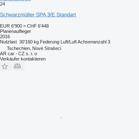
24
Schwarzmüller SPA 3/E Standart
EUR 6’900
≈ CHF 6’448
Planenauflieger
2016
Nutzlast
30’160 kg
Federung
Luft/Luft
Achsenanzahl
3
Tschechien, Nové Strašecí
AR car - CZ s. r. o
Verkäufer kontaktieren