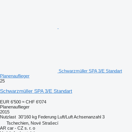
Schwarzmüller SPA 3/E Standart
Planenauflieger
25
Schwarzmüller SPA 3/E Standart
EUR 6’500
≈ CHF 6’074
Planenauflieger
2015
Nutzlast
30’160 kg
Federung
Luft/Luft
Achsenanzahl
3
Tschechien, Nové Strašecí
AR car - CZ s. r. o