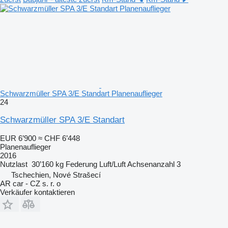
Schwarzmüller SPA 3/E Standart Planenauflieger
24
Schwarzmüller SPA 3/E Standart
EUR 6’900
≈ CHF 6’448
Planenauflieger
2016
Nutzlast
30’160 kg
Federung
Luft/Luft
Achsenanzahl
3
Tschechien, Nové Strašecí
AR car - CZ s. r. o
Verkäufer kontaktieren