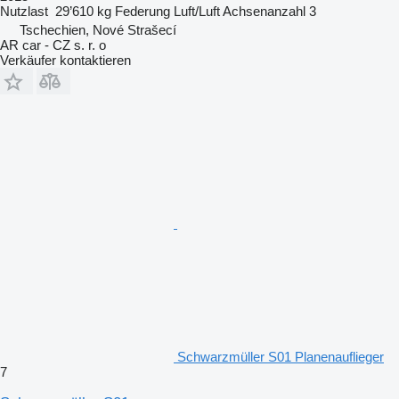
Nutzlast
29’610 kg
Federung
Luft/Luft
Achsenanzahl
3
Tschechien, Nové Strašecí
AR car - CZ s. r. o
Verkäufer kontaktieren
Schwarzmüller S01 Planenauflieger
7