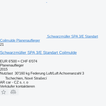
Schwarzmüller SPA 3/E Standart
Coilmulde Planenauflieger
21
Schwarzmüller SPA 3/E Standart Coilmulde
EUR 6’500
≈ CHF 6’074
Planenauflieger
2015
Nutzlast
30’160 kg
Federung
Luft/Luft
Achsenanzahl
3
Tschechien, Nové Strašecí
AR car - CZ s. r. o
Verkäufer kontaktieren