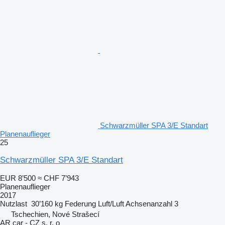
Schwarzmüller SPA 3/E Standart
Planenauflieger
25
Schwarzmüller SPA 3/E Standart
EUR 8’500
≈ CHF 7’943
Planenauflieger
2017
Nutzlast
30’160 kg
Federung
Luft/Luft
Achsenanzahl
3
Tschechien, Nové Strašecí
AR car - CZ s. r. o