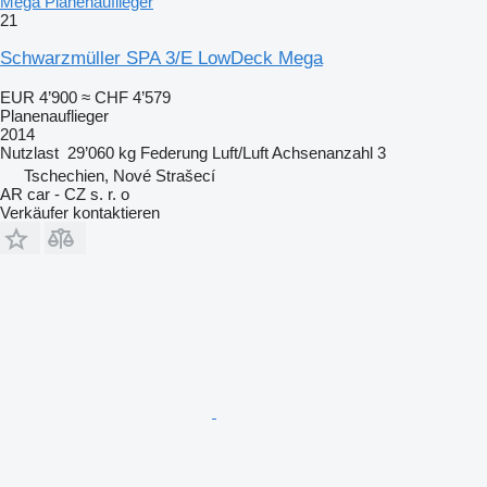
Mega Planenauflieger
21
Schwarzmüller SPA 3/E LowDeck Mega
EUR 4’900
≈ CHF 4’579
Planenauflieger
2014
Nutzlast
29’060 kg
Federung
Luft/Luft
Achsenanzahl
3
Tschechien, Nové Strašecí
AR car - CZ s. r. o
Verkäufer kontaktieren