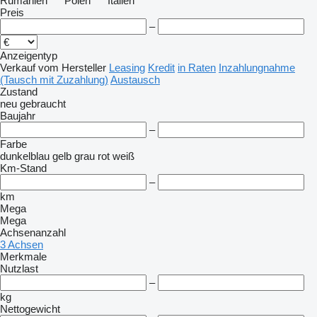
Rumänien
Polen
Italien
Preis
–
Anzeigentyp
Verkauf
vom Hersteller
Leasing
Kredit
in Raten
Inzahlungnahme
(Tausch mit Zuzahlung)
Austausch
Zustand
neu
gebraucht
Baujahr
–
Farbe
dunkelblau
gelb
grau
rot
weiß
Km-Stand
–
km
Mega
Mega
Achsenanzahl
3 Achsen
Merkmale
Nutzlast
–
kg
Nettogewicht