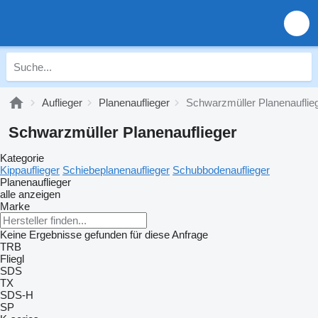
Auflieger
Planenauflieger
Schwarzmüller Planenauflie
Schwarzmüller Planenauflieger
Kategorie
Kippauflieger
Schiebeplanenauflieger
Schubbodenauflieger
Planenauflieger
alle anzeigen
Marke
Keine Ergebnisse gefunden für diese Anfrage
TRB
Fliegl
SDS
TX
SDS-H
SP