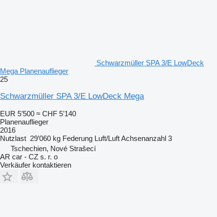
Schwarzmüller SPA 3/E LowDeck
Mega Planenauflieger
25
Schwarzmüller SPA 3/E LowDeck Mega
EUR 5’500
≈ CHF 5’140
Planenauflieger
2016
Nutzlast
29’060 kg
Federung
Luft/Luft
Achsenanzahl
3
Tschechien, Nové Strašecí
AR car - CZ s. r. o
Verkäufer kontaktieren