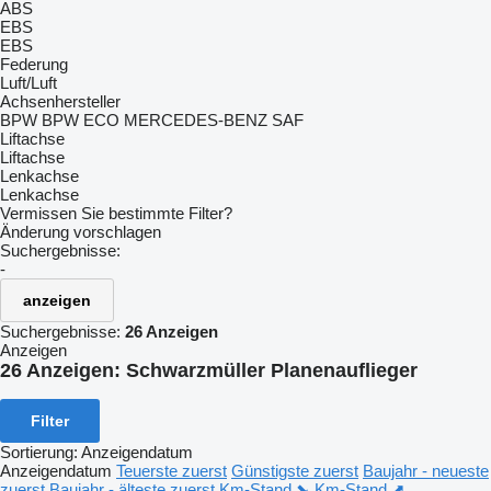
ABS
EBS
EBS
Federung
Luft/Luft
Achsenhersteller
BPW
BPW ECO
MERCEDES-BENZ
SAF
Liftachse
Liftachse
Lenkachse
Lenkachse
Vermissen Sie bestimmte Filter?
Änderung vorschlagen
Suchergebnisse:
-
anzeigen
Suchergebnisse:
26 Anzeigen
Anzeigen
26 Anzeigen:
Schwarzmüller Planenauflieger
Filter
Sortierung
:
Anzeigendatum
Anzeigendatum
Teuerste zuerst
Günstigste zuerst
Baujahr - neueste
zuerst
Baujahr - älteste zuerst
Km-Stand ⬊
Km-Stand ⬈