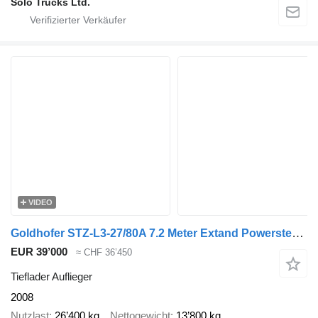
Solo Trucks Ltd.
VIDEO
Goldhofer STZ-L3-27/80A 7.2 Meter Extand Powersteering 80 CM!
EUR 39’000
≈ CHF 36’450
Tieflader Auflieger
2008
Nutzlast
26’400 kg
Nettogewicht
13’800 kg