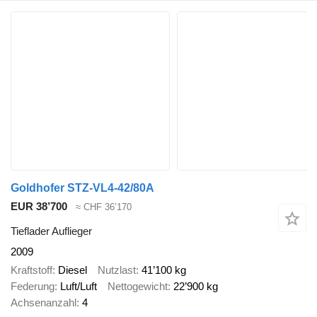
Goldhofer STZ-VL4-42/80A
EUR 38’700
≈ CHF 36’170
Tieflader Auflieger
2009
Kraftstoff
Diesel
Nutzlast
41’100 kg
Federung
Luft/Luft
Nettogewicht
22’900 kg
Achsenanzahl
4