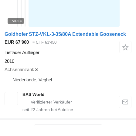
VIDEO
Goldhofer STZ-VKL-3-35/80A Extendable Gooseneck
EUR 67’900
≈ CHF 63’450
Tieflader Auflieger
2010
Achsenanzahl
3
Niederlande, Veghel
BAS World
seit
22
Jahren bei Autoline