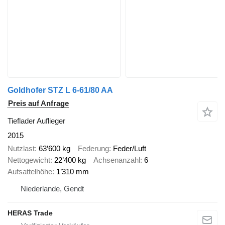
Goldhofer STZ L 6-61/80 AA
Preis auf Anfrage
Tieflader Auflieger
2015
Nutzlast
63’600 kg
Federung
Feder/Luft
Nettogewicht
22’400 kg
Achsenanzahl
6
Aufsattelhöhe
1’310 mm
Niederlande, Gendt
HERAS Trade