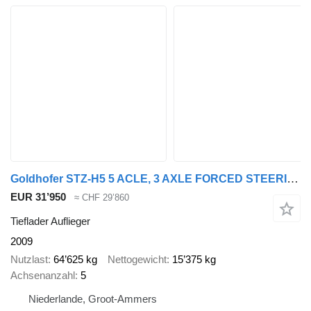
Goldhofer STZ-H5 5 ACLE, 3 AXLE FORCED STEERING, DOUBLE HYDRAULIC RAMPS, T
EUR 31’950
≈ CHF 29’860
Tieflader Auflieger
2009
Nutzlast
64’625 kg
Nettogewicht
15’375 kg
Achsenanzahl
5
Niederlande, Groot-Ammers