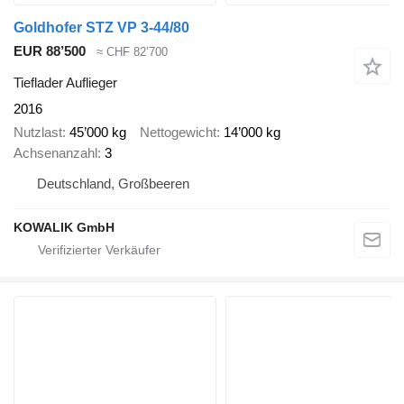
Goldhofer STZ VP 3-44/80
EUR 88’500
≈ CHF 82’700
Tieflader Auflieger
2016
Nutzlast
45’000 kg
Nettogewicht
14’000 kg
Achsenanzahl
3
Deutschland, Großbeeren
KOWALIK GmbH