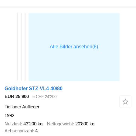
Goldhofer STZ-VL4-40/80
EUR 25’900
≈ CHF 24’200
Tieflader Auflieger
1992
Nutzlast
43’200 kg
Nettogewicht
20’800 kg
Achsenanzahl
4