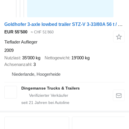
Goldhofer 3-axle lowbed trailer STZ-V 3-33/80A 56 t / ext. 13.6 m
EUR 55’500
≈ CHF 51’860
Tieflader Auflieger
2009
Nutzlast
35’000 kg
Nettogewicht
19’000 kg
Achsenanzahl
3
Niederlande, Hoogerheide
Dingemanse Trucks & Trailers
seit
21
Jahren bei Autoline