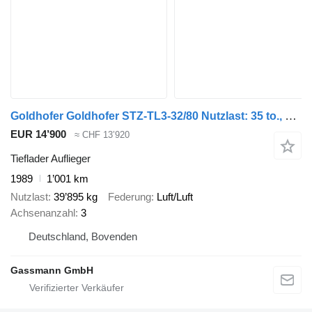
Goldhofer Goldhofer STZ-TL3-32/80 Nutzlast: 35 to., 5,85 m
EUR 14’900
≈ CHF 13’920
Tieflader Auflieger
1989
1’001 km
Nutzlast
39’895 kg
Federung
Luft/Luft
Achsenanzahl
3
Deutschland, Bovenden
Gassmann GmbH