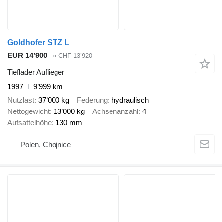
Goldhofer STZ L
EUR 14’900
≈ CHF 13’920
Tieflader Auflieger
1997
9’999 km
Nutzlast
37’000 kg
Federung
hydraulisch
Nettogewicht
13’000 kg
Achsenanzahl
4
Aufsattelhöhe
130 mm
Polen, Chojnice