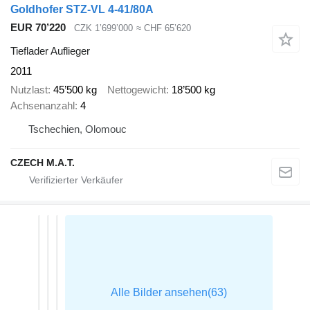
Goldhofer STZ-VL 4-41/80A
EUR 70’220
CZK 1’699’000
≈ CHF 65’620
Tieflader Auflieger
2011
Nutzlast
45’500 kg
Nettogewicht
18’500 kg
Achsenanzahl
4
Tschechien, Olomouc
CZECH M.A.T.