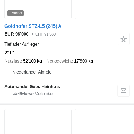
VIDEO
Goldhofer STZ-L5 (245) A
EUR 98’000
≈ CHF 91’580
Tieflader Auflieger
2017
Nutzlast
52’100 kg
Nettogewicht
17’900 kg
Niederlande, Almelo
Autohandel Gebr. Heinhuis