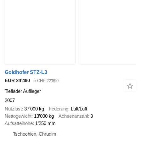
Goldhofer STZ-L3
EUR 24’490
≈ CHF 22’890
Tieflader Auflieger
2007
Nutzlast
37’000 kg
Federung
Luft/Luft
Nettogewicht
13’000 kg
Achsenanzahl
3
Aufsattelhöhe
1’250 mm
Tschechien, Chrudim