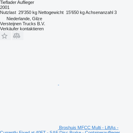
Tieflader Auflieger
2001
Nutzlast
29’350 kg
Nettogewicht
15’650 kg
Achsenanzahl
3
Niederlande, Gilze
Versteijnen Trucks B.V.
Verkäufer kontaktieren
Broshuis MFCC Multi - LiftAs -
Currently Fixed at 40FT - SAF Disc Brake - Containerauflieger