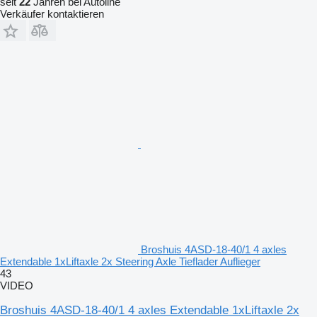
seit
22
Jahren bei Autoline
Verkäufer kontaktieren
Broshuis 4ASD-18-40/1 4 axles
Extendable 1xLiftaxle 2x Steering Axle Tieflader Auflieger
43
VIDEO
Broshuis 4ASD-18-40/1 4 axles Extendable 1xLiftaxle 2x