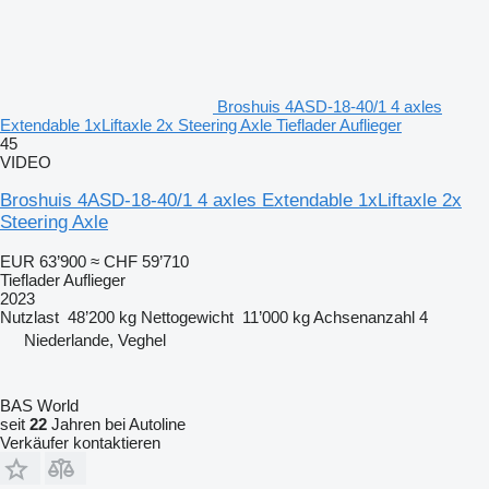
Broshuis 4ASD-18-40/1 4 axles
Extendable 1xLiftaxle 2x Steering Axle Tieflader Auflieger
45
VIDEO
Broshuis 4ASD-18-40/1 4 axles Extendable 1xLiftaxle 2x
Steering Axle
EUR 63’900
≈ CHF 59’710
Tieflader Auflieger
2023
Nutzlast
48’200 kg
Nettogewicht
11’000 kg
Achsenanzahl
4
Niederlande, Veghel
BAS World
seit
22
Jahren bei Autoline
Verkäufer kontaktieren