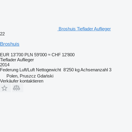
Broshuis Tieflader Auflieger
22
Broshuis
EUR 13’700
PLN 59’000
≈ CHF 12’800
Tieflader Auflieger
2014
Federung
Luft/Luft
Nettogewicht
8’250 kg
Achsenanzahl
3
Polen, Pruszcz Gdański
Verkäufer kontaktieren