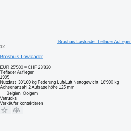
Broshuis Lowloader Tieflader Auflieger
12
Broshuis Lowloader
EUR 25’500
≈ CHF 23’830
Tieflader Auflieger
1995
Nutzlast
30’100 kg
Federung
Luft/Luft
Nettogewicht
16’900 kg
Achsenanzahl
2
Aufsattelhöhe
125 mm
Belgien, Ooigem
Vetrucks
Verkäufer kontaktieren