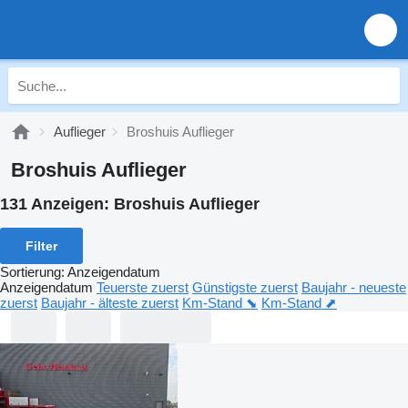
Auflieger
Broshuis Auflieger
Broshuis Auflieger
131 Anzeigen:
Broshuis Auflieger
Filter
Sortierung
:
Anzeigendatum
Anzeigendatum
Teuerste zuerst
Günstigste zuerst
Baujahr - neueste
zuerst
Baujahr - älteste zuerst
Km-Stand ⬊
Km-Stand ⬈