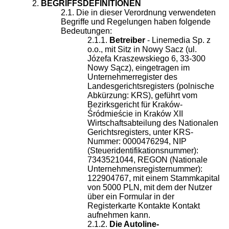
BEGRIFFSDEFINITIONEN
Die in dieser Verordnung verwendeten
Begriffe und Regelungen haben folgende
Bedeutungen:
Betreiber
- Linemedia Sp. z
o.o., mit Sitz in Nowy Sacz (ul.
Józefa Kraszewskiego 6, 33-300
Nowy Sącz), eingetragen im
Unternehmerregister des
Landesgerichtsregisters (polnische
Abkürzung: KRS), geführt vom
Bezirksgericht für Kraków-
Śródmieście in Kraków XII
Wirtschaftsabteilung des Nationalen
Gerichtsregisters, unter KRS-
Nummer: 0000476294, NIP
(Steueridentifikationsnummer):
7343521044, REGON (Nationale
Unternehmensregisternummer):
122904767, mit einem Stammkapital
von 5000 PLN, mit dem der Nutzer
über ein Formular in der
Registerkarte Kontakte Kontakt
aufnehmen kann.
Die Autoline-