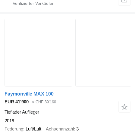
Faymonville MAX 100
EUR 41’900
≈ CHF 39’160
Tieflader Auflieger
2019
Federung
Luft/Luft
Achsenanzahl
3