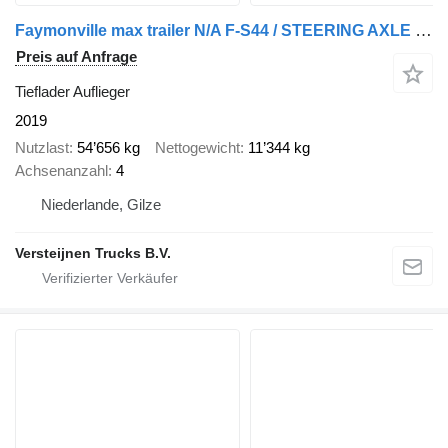
Faymonville max trailer N/A F-S44 / STEERING AXLE - LIFT AXLE / HYDR RAMP
Preis auf Anfrage
Tieflader Auflieger
2019
Nutzlast
54’656 kg
Nettogewicht
11’344 kg
Achsenanzahl
4
Niederlande, Gilze
Versteijnen Trucks B.V.