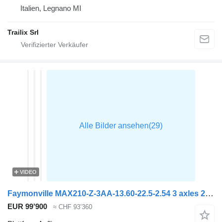
Italien, Legnano MI
Trailix Srl
VIDEO
Faymonville MAX210-Z-3AA-13.60-22.5-2.54 3 axles 29M 2x extendable 3x steeri
EUR 99’900
≈ CHF 93’360