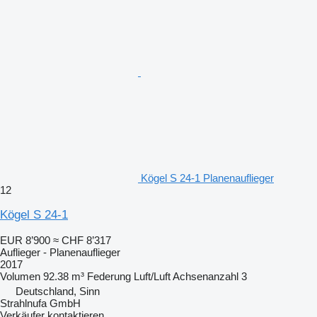
Kögel S 24-1 Planenauflieger
12
Kögel S 24-1
EUR 8’900
≈ CHF 8’317
Auflieger - Planenauflieger
2017
Volumen
92.38 m³
Federung
Luft/Luft
Achsenanzahl
3
Deutschland, Sinn
Strahlnufa GmbH
Verkäufer kontaktieren