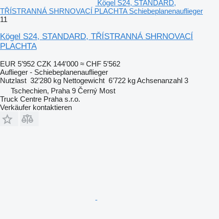
Kögel S24, STANDARD,
TŘÍSTRANNÁ SHRNOVACÍ PLACHTA Schiebeplanenauflieger
11
Kögel S24, STANDARD, TŘÍSTRANNÁ SHRNOVACÍ
PLACHTA
EUR 5’952
CZK 144’000
≈ CHF 5’562
Auflieger - Schiebeplanenauflieger
Nutzlast
32’280 kg
Nettogewicht
6’722 kg
Achsenanzahl
3
Tschechien, Praha 9 Černý Most
Truck Centre Praha s.r.o.
Verkäufer kontaktieren