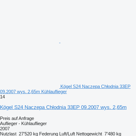
Kögel S24 Naczepa Chłodnia 33EP
09.2007 wys. 2,65m Kühlauflieger
14
Kögel S24 Naczepa Chłodnia 33EP 09.2007 wys. 2,65m
Preis auf Anfrage
Auflieger - Kühlauflieger
2007
Nutzlast
27’520 kg
Federung
Luft/Luft
Nettogewicht
7’480 kg