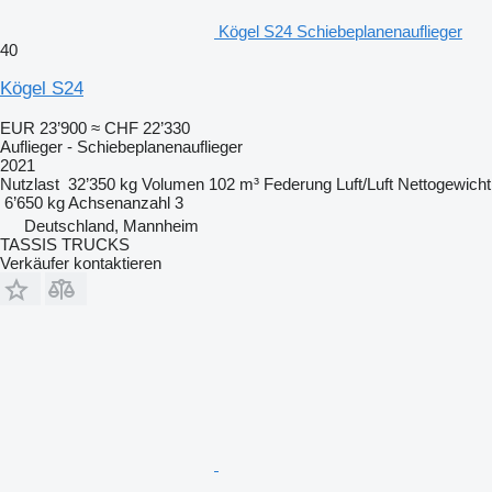
Kögel S24 Schiebeplanenauflieger
40
Kögel S24
EUR 23’900
≈ CHF 22’330
Auflieger - Schiebeplanenauflieger
2021
Nutzlast
32’350 kg
Volumen
102 m³
Federung
Luft/Luft
Nettogewicht
6’650 kg
Achsenanzahl
3
Deutschland, Mannheim
TASSIS TRUCKS
Verkäufer kontaktieren