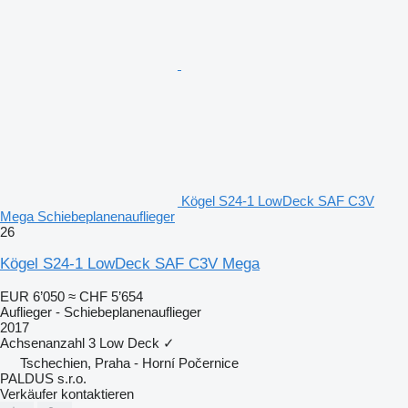
Kögel S24-1 LowDeck SAF C3V
Mega Schiebeplanenauflieger
26
Kögel S24-1 LowDeck SAF C3V Mega
EUR 6’050
≈ CHF 5’654
Auflieger - Schiebeplanenauflieger
2017
Achsenanzahl
3
Low Deck
✓
Tschechien, Praha - Horní Počernice
PALDUS s.r.o.
Verkäufer kontaktieren