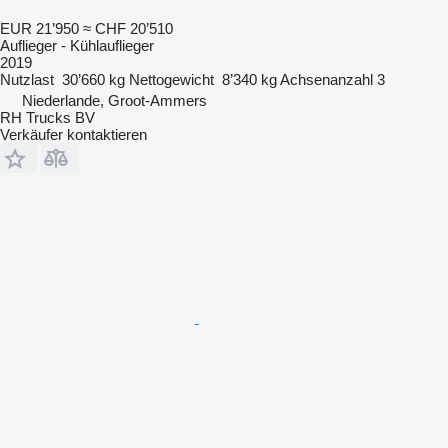
EUR 21’950
≈ CHF 20’510
Auflieger - Kühlauflieger
2019
Nutzlast
30’660 kg
Nettogewicht
8’340 kg
Achsenanzahl
3
Niederlande, Groot-Ammers
RH Trucks BV
Verkäufer kontaktieren