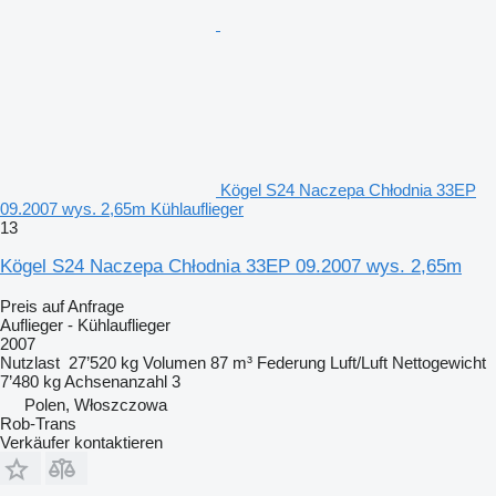
Kögel S24 Naczepa Chłodnia 33EP
09.2007 wys. 2,65m Kühlauflieger
13
Kögel S24 Naczepa Chłodnia 33EP 09.2007 wys. 2,65m
Preis auf Anfrage
Auflieger - Kühlauflieger
2007
Nutzlast
27’520 kg
Volumen
87 m³
Federung
Luft/Luft
Nettogewicht
7’480 kg
Achsenanzahl
3
Polen, Włoszczowa
Rob-Trans
Verkäufer kontaktieren