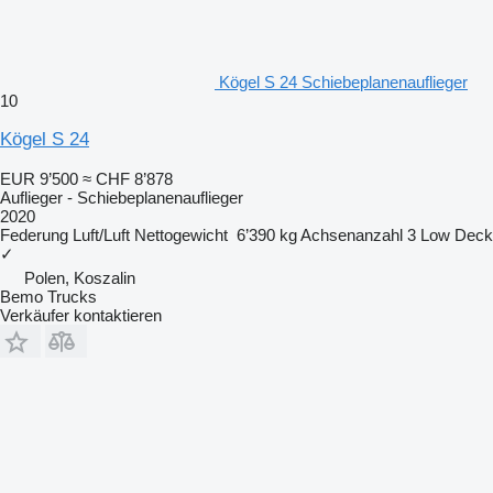
Kögel S 24 Schiebeplanenauflieger
10
Kögel S 24
EUR 9’500
≈ CHF 8’878
Auflieger - Schiebeplanenauflieger
2020
Federung
Luft/Luft
Nettogewicht
6’390 kg
Achsenanzahl
3
Low Deck
✓
Polen, Koszalin
Bemo Trucks
Verkäufer kontaktieren