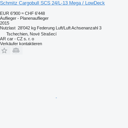
Schmitz Cargobull SCS 24/L-13 Mega / LowDeck
EUR 6’900
≈ CHF 6’448
Auflieger - Planenauflieger
2015
Nutzlast
28’042 kg
Federung
Luft/Luft
Achsenanzahl
3
Tschechien, Nové Strašecí
AR car - CZ s. r. o
Verkäufer kontaktieren