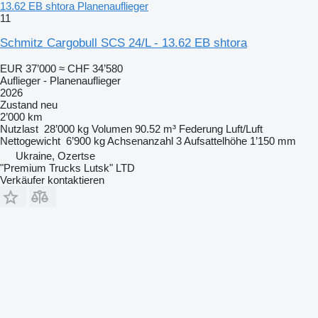
13.62 EB shtora Planenauflieger
11
Schmitz Cargobull SCS 24/L - 13.62 EB shtora
EUR 37’000
≈ CHF 34’580
Auflieger - Planenauflieger
2026
Zustand
neu
2’000 km
Nutzlast
28’000 kg
Volumen
90.52 m³
Federung
Luft/Luft
Nettogewicht
6’900 kg
Achsenanzahl
3
Aufsattelhöhe
1’150 mm
Ukraine, Ozertse
"Premium Trucks Lutsk" LTD
Verkäufer kontaktieren