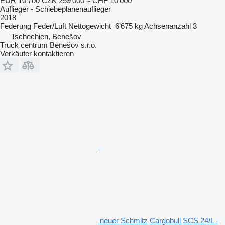
EUR 10’700
CZK 259’000
≈ CHF 10’000
Auflieger - Schiebeplanenauflieger
2018
Federung
Feder/Luft
Nettogewicht
6’675 kg
Achsenanzahl
3
Tschechien, Benešov
Truck centrum Benešov s.r.o.
Verkäufer kontaktieren
neuer Schmitz Cargobull SCS 24/L -