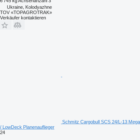
6’745 kg
Achsenanzahl
3
Ukraine, Kolodyazhne
TOV «TOPAGROTRAK»
Verkäufer kontaktieren
Schmitz Cargobull SCS 24/L-13 Mega
/ LowDeck Planenauflieger
24