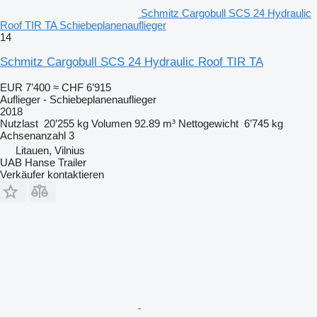
Schmitz Cargobull SCS 24 Hydraulic
Roof TIR TA Schiebeplanenauflieger
14
Schmitz Cargobull SCS 24 Hydraulic Roof TIR TA
EUR 7’400
≈ CHF 6’915
Auflieger - Schiebeplanenauflieger
2018
Nutzlast
20’255 kg
Volumen
92.89 m³
Nettogewicht
6’745 kg
Achsenanzahl
3
Litauen, Vilnius
UAB Hanse Trailer
Verkäufer kontaktieren