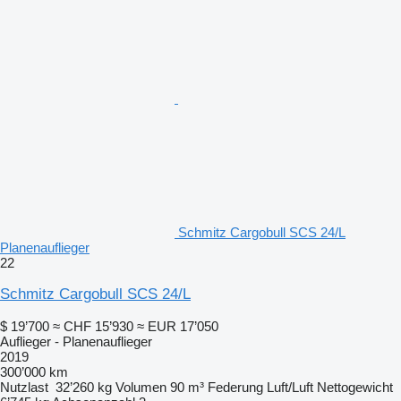
Schmitz Cargobull SCS 24/L
Planenauflieger
22
Schmitz Cargobull SCS 24/L
$ 19’700
≈ CHF 15’930
≈ EUR 17’050
Auflieger - Planenauflieger
2019
300’000 km
Nutzlast
32’260 kg
Volumen
90 m³
Federung
Luft/Luft
Nettogewicht