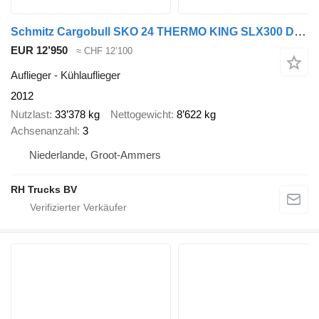
Schmitz Cargobull SKO 24 THERMO KING SLX300 D E 3 AXLE TÜV TILL 03-2026
EUR 12’950
≈ CHF 12’100
Auflieger - Kühlauflieger
2012
Nutzlast
33’378 kg
Nettogewicht
8’622 kg
Achsenanzahl
3
Niederlande, Groot-Ammers
RH Trucks BV