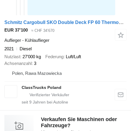
Schmitz Cargobull SKO Double Deck FP 60 ThermoKing SLXi 300
EUR 37’100
≈ CHF 34’670
Auflieger - Kühlauflieger
2021
Diesel
Nutzlast
27’000 kg
Federung
Luft/Luft
Achsenanzahl
3
Polen, Rawa Mazowiecka
ClassTrucks Poland
seit
9
Jahren bei Autoline
Verkaufen Sie Maschinen oder
Fahrzeuge?