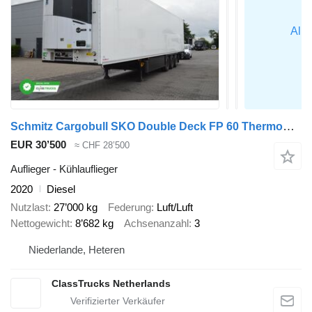
Schmitz Cargobull SKO Double Deck FP 60 ThermoKing SLXi 300
EUR 30’500
≈ CHF 28’500
Auflieger - Kühlauflieger
2020
Diesel
Nutzlast
27’000 kg
Federung
Luft/Luft
Nettogewicht
8’682 kg
Achsenanzahl
3
Niederlande, Heteren
ClassTrucks Netherlands