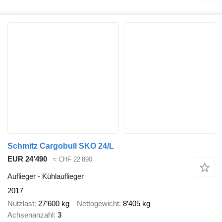
Schmitz Cargobull SKO 24/L
EUR 24’490
≈ CHF 22’890
Auflieger - Kühlauflieger
2017
Nutzlast
27’600 kg
Nettogewicht
8’405 kg
Achsenanzahl
3