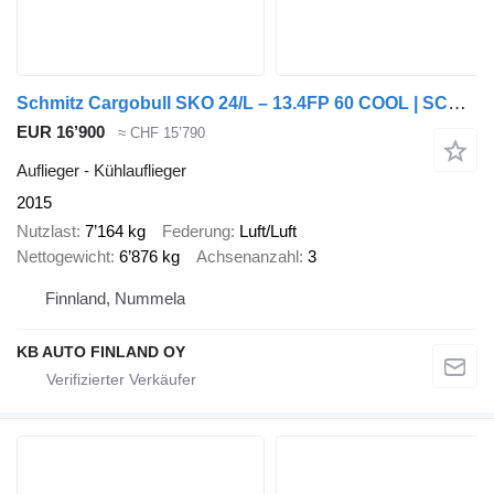
Schmitz Cargobull SKO 24/L – 13.4FP 60 COOL | SCB*S3B
EUR 16’900
≈ CHF 15’790
Auflieger - Kühlauflieger
2015
Nutzlast
7’164 kg
Federung
Luft/Luft
Nettogewicht
6’876 kg
Achsenanzahl
3
Finnland, Nummela
KB AUTO FINLAND OY