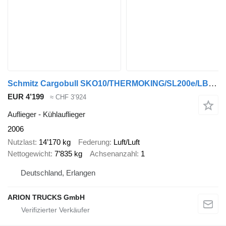
Schmitz Cargobull SKO10/THERMOKING/SL200e/LBW/BÄR/11,15m/Lenkachse
EUR 4’199
≈ CHF 3’924
Auflieger - Kühlauflieger
2006
Nutzlast
14’170 kg
Federung
Luft/Luft
Nettogewicht
7’835 kg
Achsenanzahl
1
Deutschland, Erlangen
ARION TRUCKS GmbH