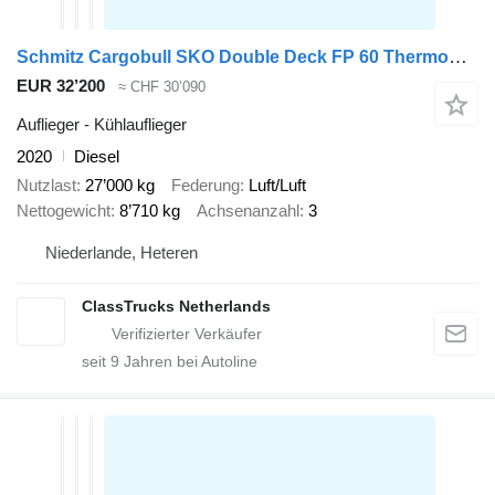
Schmitz Cargobull SKO Double Deck FP 60 ThermoKing SLXi 300
EUR 32’200
≈ CHF 30’090
Auflieger - Kühlauflieger
2020
Diesel
Nutzlast
27’000 kg
Federung
Luft/Luft
Nettogewicht
8’710 kg
Achsenanzahl
3
Niederlande, Heteren
ClassTrucks Netherlands
seit
9
Jahren bei Autoline