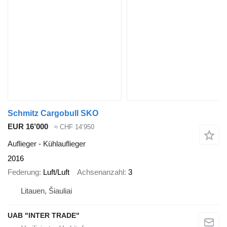
Schmitz Cargobull SKO
EUR 16’000
≈ CHF 14’950
Auflieger - Kühlauflieger
2016
Federung
Luft/Luft
Achsenanzahl
3
Litauen, Šiauliai
UAB "INTER TRADE"