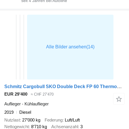
seit
4
Jahren bei Autoline
Schmitz Cargobull SKO Double Deck FP 60 ThermoKing SLXi 300
EUR 29’400
≈ CHF 27’470
Auflieger - Kühlauflieger
2019
Diesel
Nutzlast
27’000 kg
Federung
Luft/Luft
Nettogewicht
8’710 kg
Achsenanzahl
3