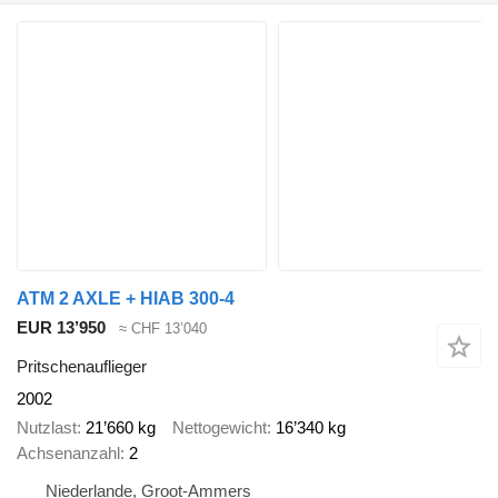
ATM 2 AXLE + HIAB 300-4
EUR 13’950
≈ CHF 13’040
Pritschenauflieger
2002
Nutzlast
21’660 kg
Nettogewicht
16’340 kg
Achsenanzahl
2
Niederlande, Groot-Ammers