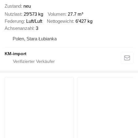
Zustand
neu
Nutzlast
29’573 kg
Volumen
27.7 m³
Federung
Luft/Luft
Nettogewicht
6’427 kg
Achsenanzahl
3
Polen, Stara Łubianka
KM-import