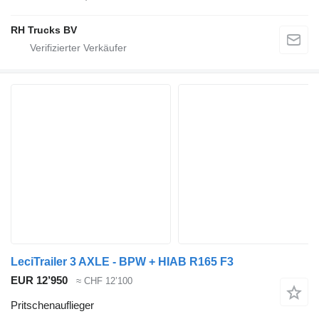
RH Trucks BV
LeciTrailer 3 AXLE - BPW + HIAB R165 F3
EUR 12’950
≈ CHF 12’100
Pritschenauflieger