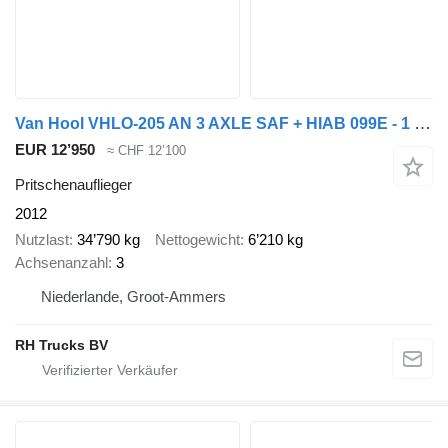
Van Hool VHLO-205 AN 3 AXLE SAF + HIAB 099E - 1 HIPRO + REMOTE CONTROL
EUR 12’950
≈ CHF 12’100
Pritschenauflieger
2012
Nutzlast
34’790 kg
Nettogewicht
6’210 kg
Achsenanzahl
3
Niederlande, Groot-Ammers
RH Trucks BV