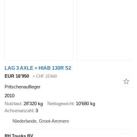
LAG 3 AXLE + HIAB 130R S2
EUR 16’950
≈ CHF 15’840
Pritschenauflieger
2010
Nutzlast
28’320 kg
Nettogewicht
10’680 kg
Achsenanzahl
3
Niederlande, Groot-Ammers
RH Trucks BV