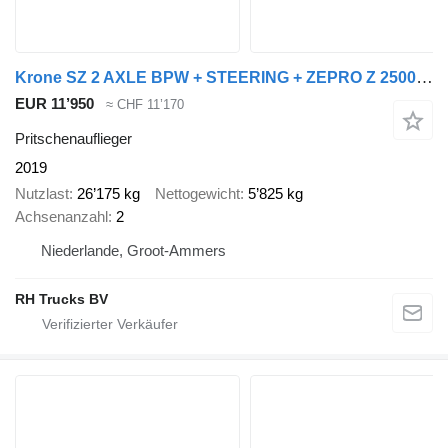
Krone SZ 2 AXLE BPW + STEERING + ZEPRO Z 2500-150 MA LIFT
EUR 11’950
≈ CHF 11’170
Pritschenauflieger
2019
Nutzlast
26’175 kg
Nettogewicht
5’825 kg
Achsenanzahl
2
Niederlande, Groot-Ammers
RH Trucks BV