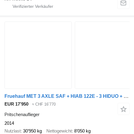
Fruehauf MET 3 AXLE SAF + HIAB 122E - 3 HIDUO + REMOTE CONTROL
EUR 17’950
≈ CHF 16’770
Pritschenauflieger
2014
Nutzlast
30’950 kg
Nettogewicht
8’050 kg