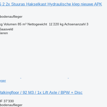
 2 2x Stuuras Hakselkast Hydraulische klep nieuwe APK
bbodenauflieger
kg
Volumen
85 m³
Nettogewicht
11’220 kg
Achsenanzahl
3
 Saasveld
tieren
eger
lkingfloor / 92 M3 / 1x Lift Axle / BPW + Disc
F 37’330
bbodenauflieger