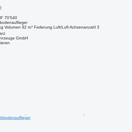
e
F 70’540
bbodenauflieger
kg
Volumen
92 m³
Federung
Luft/Luft
Achsenanzahl
3
arz
fahrzeuge GmbH
tieren
bbodenauflieger