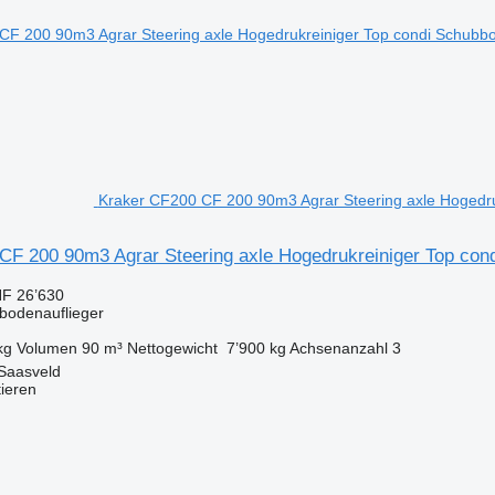
Kraker CF200 CF 200 90m3 Agrar Steering axle Hogedru
CF 200 90m3 Agrar Steering axle Hogedrukreiniger Top cond
F 26’630
bbodenauflieger
kg
Volumen
90 m³
Nettogewicht
7’900 kg
Achsenanzahl
3
 Saasveld
tieren