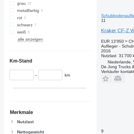
grau
metallfarbig
Schubbodenaufli
rot
11
schwarz
Kraker CF-Z W
weiß
alle anzeigen
EUR 13’950
≈ CH
Auflieger - Schu
2016
Nutzlast
31’700 
Km-Stand
Niederlande, 
De Jong Trucks &
Verkäufer kontak
–
km
Merkmale
Nutzlast
9
Nettogewicht