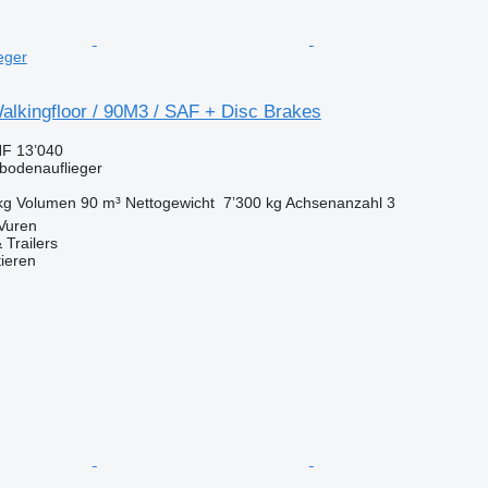
eger
alkingfloor / 90M3 / SAF + Disc Brakes
F 13’040
bbodenauflieger
kg
Volumen
90 m³
Nettogewicht
7’300 kg
Achsenanzahl
3
Vuren
 Trailers
tieren