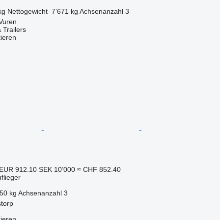
kg
Nettogewicht
7’671 kg
Achsenanzahl
3
Vuren
 Trailers
tieren
EUR 912.10
SEK 10’000
≈ CHF 852.40
flieger
250 kg
Achsenanzahl
3
torp
tieren