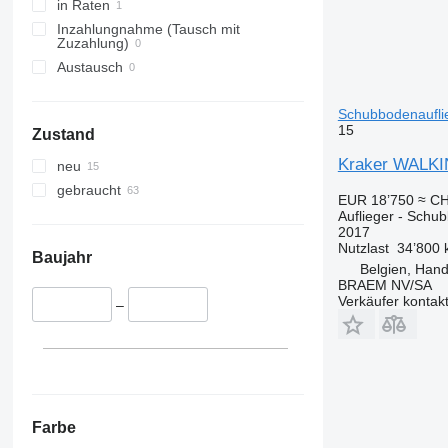
in Raten
Inzahlungnahme (Tausch mit
Zuzahlung)
Austausch
Schubbodenaufli
15
Zustand
Kraker WALK
neu
gebraucht
EUR 18’750
≈ CH
Auflieger - Schu
2017
Nutzlast
34’800 
Baujahr
Belgien, Han
BRAEM NV/SA
Verkäufer kontak
–
Farbe