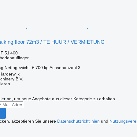
Walking floor 72m3 / TE HUUR / VERMIETUNG
F 51’400
bbodenauflieger
kg
Nettogewicht
6’700 kg
Achsenanzahl
3
Harderwijk
chinery B.V.
tieren
hier an, um neue Angebote aus dieser Kategorie zu erhalten
icken, akzeptieren Sie unsere
Datenschutzrichtlinien
und
Nutzungsvere