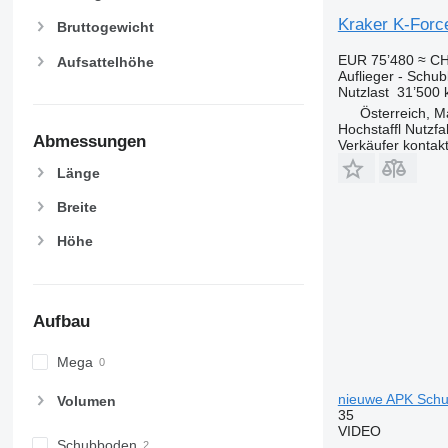
Kraker K-Forc
Bruttogewicht
EUR 75’480
≈ CH
Aufsattelhöhe
Auflieger - Schu
Nutzlast
31’500 
Österreich, M
Hochstaffl Nutz
Abmessungen
Verkäufer kontak
Länge
Breite
Höhe
Aufbau
Mega
nieuwe APK Schu
Volumen
35
VIDEO
Schubboden