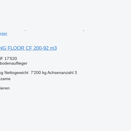
eger
ING FLOOR CF 200-92 m3
F 17’520
bbodenauflieger
kg
Nettogewicht
7’200 kg
Achsenanzahl
3
dzame
tieren