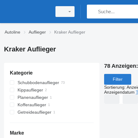
Autoline
Auflieger
Kraker Auflieger
Kraker Auflieger
78 Anzeigen
Kategorie
Filter
Schubbodenauflieger
Sortierung
:
Anze
Kippauflieger
Anzeigendatum
T
Planenauflieger
Kofferauflieger
Getreideauflieger
Marke