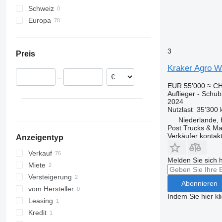
Schweiz
Europa
Niederlande
Deutschland
3
Preis
Estland
Kraker Agro 
Schweden
–
Belgien
EUR 55’000
≈ CH
Dänemark
Auflieger - Schu
2024
Ungarn
Nutzlast
35’300 
Österreich
Niederlande, 
alle anzeigen
Post Trucks & Ma
Verkäufer kontak
Anzeigentyp
Verkauf
Melden Sie sich 
Miete
Versteigerung
Abonnieren
vom Hersteller
Indem Sie hier kl
Leasing
Kredit