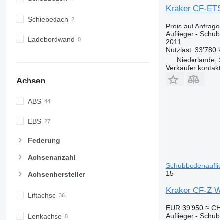
Kraker CF-ETS
Schiebedach
Preis auf Anfrage
Auflieger - Schu
Ladebordwand
2011
Nutzlast
33’780 
Niederlande,
Verkäufer kontak
Achsen
ABS
EBS
Federung
Achsenanzahl
Schubbodenaufli
15
Achsenhersteller
Kraker CF-Z Wa
Liftachse
EUR 39’950
≈ CH
Auflieger - Schu
Lenkachse