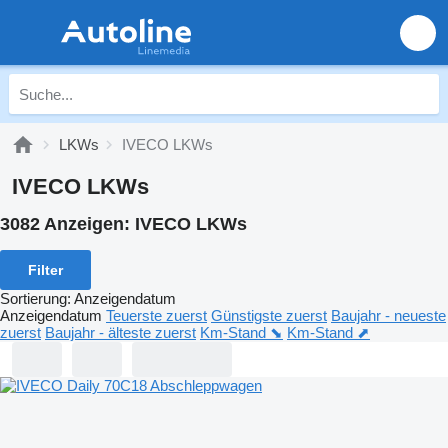
LKWs
IVECO LKWs
IVECO LKWs
3082 Anzeigen:
IVECO LKWs
Filter
Sortierung
:
Anzeigendatum
Anzeigendatum
Teuerste zuerst
Günstigste zuerst
Baujahr - neueste
zuerst
Baujahr - älteste zuerst
Km-Stand ⬊
Km-Stand ⬈