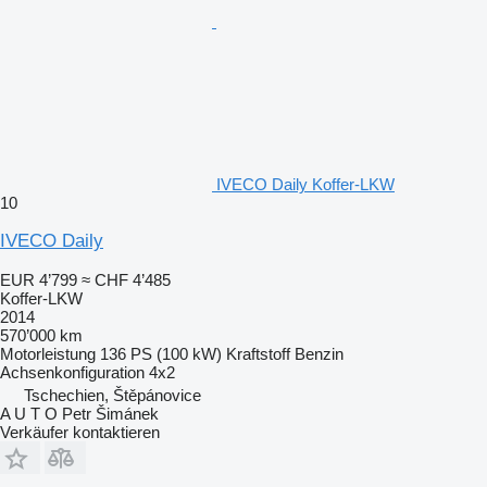
IVECO Daily Koffer-LKW
10
IVECO Daily
EUR 4’799
≈ CHF 4’485
Koffer-LKW
2014
570’000 km
Motorleistung
136 PS (100 kW)
Kraftstoff
Benzin
Achsenkonfiguration
4x2
Tschechien, Štěpánovice
A U T O Petr Šimánek
Verkäufer kontaktieren