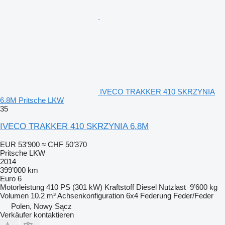
IVECO TRAKKER 410 SKRZYNIA
6.8M Pritsche LKW
35
IVECO TRAKKER 410 SKRZYNIA 6.8M
EUR 53’900
≈ CHF 50’370
Pritsche LKW
2014
399’000 km
Euro 6
Motorleistung
410 PS (301 kW)
Kraftstoff
Diesel
Nutzlast
9’600 kg
Volumen
10.2 m³
Achsenkonfiguration
6x4
Federung
Feder/Feder
Polen, Nowy Sącz
Verkäufer kontaktieren