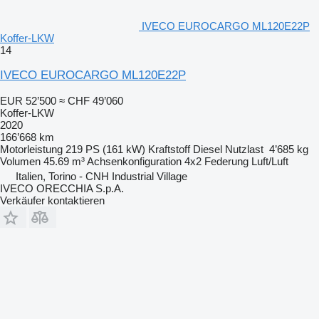
IVECO EUROCARGO ML120E22P
Koffer-LKW
14
IVECO EUROCARGO ML120E22P
EUR 52’500
≈ CHF 49’060
Koffer-LKW
2020
166’668 km
Motorleistung
219 PS (161 kW)
Kraftstoff
Diesel
Nutzlast
4’685 kg
Volumen
45.69 m³
Achsenkonfiguration
4x2
Federung
Luft/Luft
Italien, Torino - CNH Industrial Village
IVECO ORECCHIA S.p.A.
Verkäufer kontaktieren