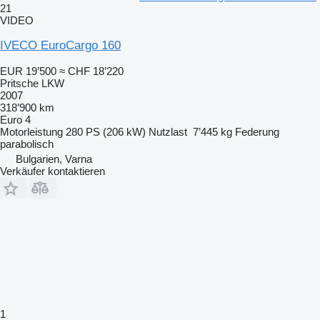
21
VIDEO
IVECO EuroCargo 160
EUR 19’500
≈ CHF 18’220
Pritsche LKW
2007
318’900 km
Euro 4
Motorleistung
280 PS (206 kW)
Nutzlast
7’445 kg
Federung
parabolisch
Bulgarien, Varna
Verkäufer kontaktieren
1