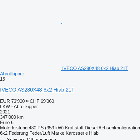
IVECO AS280X48 6x2 Hiab 21T
Abrollkipper
15
IVECO AS280X48 6x2 Hiab 21T
EUR 73’900
≈ CHF 69’060
LKW - Abrollkipper
2021
347’000 km
Euro 6
Motorleistung
480 PS (353 kW)
Kraftstoff
Diesel
Achsenkonfiguration
6x2
Federung
Feder/Luft
Marke Karosserie
Hiab
Schweiz, Othmarsingen