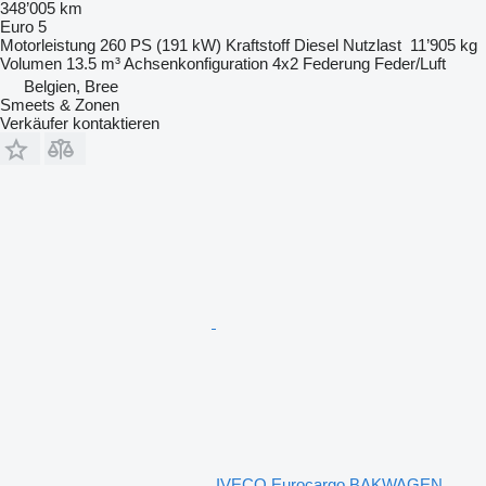
348’005 km
Euro 5
Motorleistung
260 PS (191 kW)
Kraftstoff
Diesel
Nutzlast
11’905 kg
Volumen
13.5 m³
Achsenkonfiguration
4x2
Federung
Feder/Luft
Belgien, Bree
Smeets & Zonen
Verkäufer kontaktieren
IVECO Eurocargo BAKWAGEN