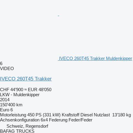
IVECO 260T45 Trakker Muldenkipper
6
VIDEO
IVECO 260T45 Trakker
CHF 44’900
≈ EUR 48’050
LKW - Muldenkipper
2014
150’400 km
Euro 6
Motorleistung
450 PS (331 kW)
Kraftstoff
Diesel
Nutzlast
13’180 kg
Achsenkonfiguration
6x4
Federung
Feder/Feder
Schweiz, Regensdorf
BAFAG TRUCKS