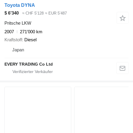
Toyota DYNA
$ 6’340
≈ CHF 5’128
≈ EUR 5’487
Pritsche LKW
2007
271’000 km
Kraftstoff
Diesel
Japan
EVERY TRADING Co Ltd