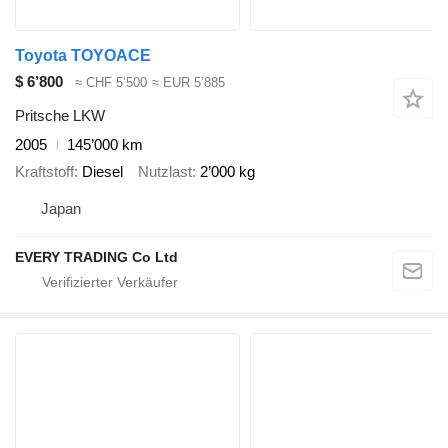
Toyota TOYOACE
$ 6’800
≈ CHF 5’500
≈ EUR 5’885
Pritsche LKW
2005
145’000 km
Kraftstoff
Diesel
Nutzlast
2’000 kg
Japan
EVERY TRADING Co Ltd