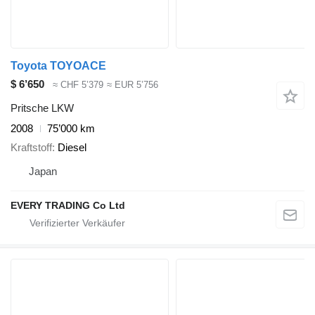
Toyota TOYOACE
$ 6’650
≈ CHF 5’379
≈ EUR 5’756
Pritsche LKW
2008
75’000 km
Kraftstoff
Diesel
Japan
EVERY TRADING Co Ltd