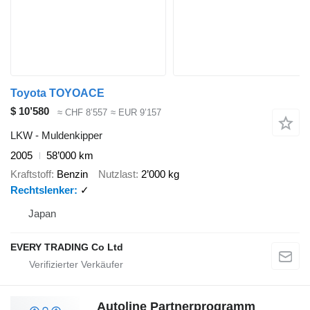
Toyota TOYOACE
$ 10’580
≈ CHF 8’557
≈ EUR 9’157
LKW - Muldenkipper
2005
58’000 km
Kraftstoff
Benzin
Nutzlast
2’000 kg
Rechtslenker
✓
Japan
EVERY TRADING Co Ltd
Autoline Partnerprogramm