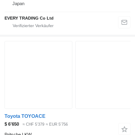
Japan
EVERY TRADING Co Ltd
Toyota TOYOACE
$ 6’650
≈ CHF 5’379
≈ EUR 5’756
Pritsche LKW