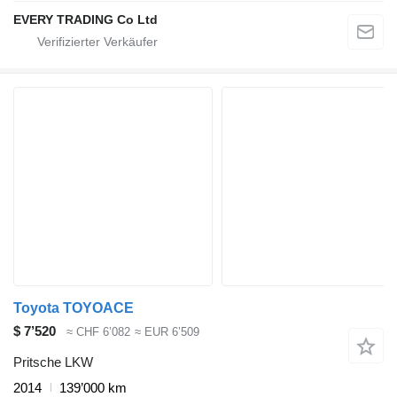
EVERY TRADING Co Ltd
Toyota TOYOACE
$ 7’520
≈ CHF 6’082
≈ EUR 6’509
Pritsche LKW
2014
139’000 km