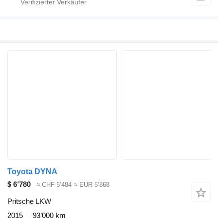
Toyota DYNA
$ 6’780
≈ CHF 5’484
≈ EUR 5’868
Pritsche LKW
2015
93’000 km