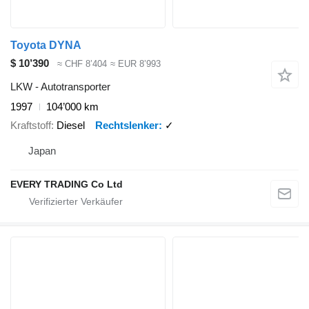
Toyota DYNA
$ 10’390
≈ CHF 8’404
≈ EUR 8’993
LKW - Autotransporter
1997
104’000 km
Kraftstoff
Diesel
Rechtslenker
✓
Japan
EVERY TRADING Co Ltd