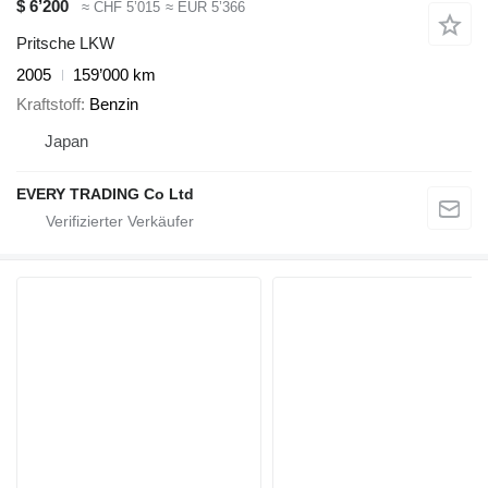
$ 6’200
≈ CHF 5’015
≈ EUR 5’366
Pritsche LKW
2005
159’000 km
Kraftstoff
Benzin
Japan
EVERY TRADING Co Ltd