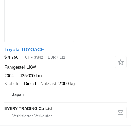
Toyota TOYOACE
$ 4’750
≈ CHF 3’842
≈ EUR 4’111
Fahrgestell LKW
2004
425’000 km
Kraftstoff
Diesel
Nutzlast
2’000 kg
Japan
EVERY TRADING Co Ltd