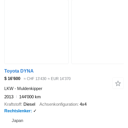
Toyota DYNA
$ 16’600
≈ CHF 13’430
≈ EUR 14’370
LKW - Muldenkipper
2013
144’000 km
Kraftstoff
Diesel
Achsenkonfiguration
4x4
Rechtslenker
✓
Japan