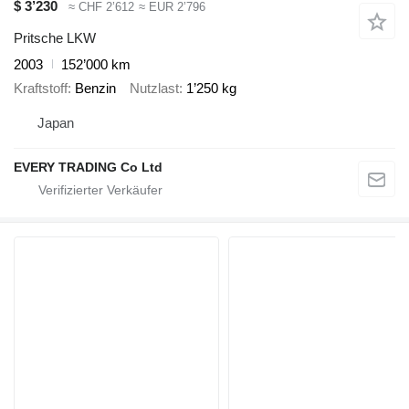
$ 3’230
≈ CHF 2’612
≈ EUR 2’796
Pritsche LKW
2003
152’000 km
Kraftstoff
Benzin
Nutzlast
1’250 kg
Japan
EVERY TRADING Co Ltd