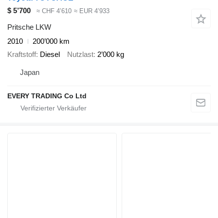
$ 5’700
≈ CHF 4’610
≈ EUR 4’933
Pritsche LKW
2010
200’000 km
Kraftstoff
Diesel
Nutzlast
2’000 kg
Japan
EVERY TRADING Co Ltd