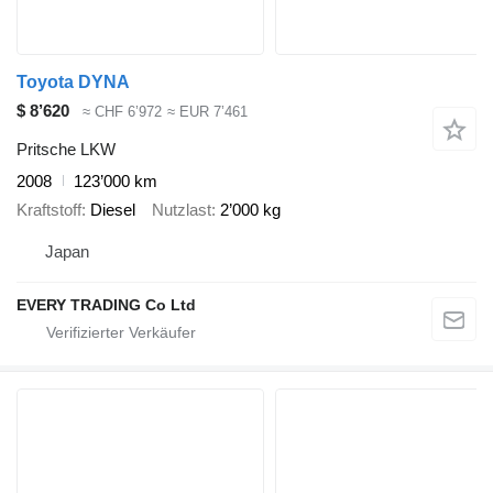
Toyota DYNA
$ 8’620
≈ CHF 6’972
≈ EUR 7’461
Pritsche LKW
2008
123’000 km
Kraftstoff
Diesel
Nutzlast
2’000 kg
Japan
EVERY TRADING Co Ltd