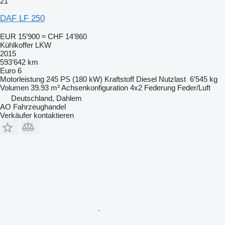
21
DAF LF 250
EUR 15’900
≈ CHF 14’860
Kühlkoffer LKW
2015
593’642 km
Euro 6
Motorleistung
245 PS (180 kW)
Kraftstoff
Diesel
Nutzlast
6’545 kg
Volumen
39.93 m³
Achsenkonfiguration
4x2
Federung
Feder/Luft
Deutschland, Dahlem
AO Fahrzeughandel
Verkäufer kontaktieren