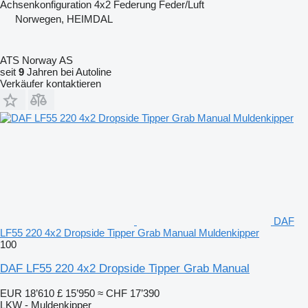
Achsenkonfiguration
4x2
Federung
Feder/Luft
Norwegen, HEIMDAL
ATS Norway AS
seit
9
Jahren bei Autoline
Verkäufer kontaktieren
DAF
LF55 220 4x2 Dropside Tipper Grab Manual Muldenkipper
100
DAF LF55 220 4x2 Dropside Tipper Grab Manual
EUR 18’610
£ 15’950
≈ CHF 17’390
LKW - Muldenkipper