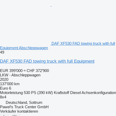
DAF XF530 FAD towing truck with full
Equipment Abschleppwagen
49
DAF XF530 FAD towing truck with full Equipment
EUR 399’000
≈ CHF 372’900
LKW - Abschleppwagen
2020
137’000 km
Euro 6
Motorleistung
530 PS (390 kW)
Kraftstoff
Diesel
Achsenkonfiguration
8x4
Deutschland, Sottrum
Pawel‘s Truck Center GmbH
Verkäufer kontaktieren