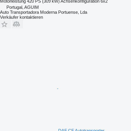
Motorleistung
420 PS (309 kW)
Achsenkonfiguration
6x2
Portugal, AGUIM
Auto Transportadora Moderna Portuense, Lda
Verkäufer kontaktieren
DAF CF Autotransporter