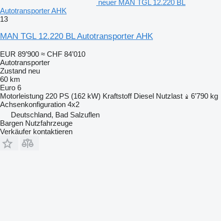
neuer MAN TGL 12.220 BL
Autotransporter AHK
13
MAN TGL 12.220 BL Autotransporter AHK
EUR 89’900
≈ CHF 84’010
Autotransporter
Zustand
neu
60 km
Euro 6
Motorleistung
220 PS (162 kW)
Kraftstoff
Diesel
Nutzlast
6’790 kg
Achsenkonfiguration
4x2
Deutschland, Bad Salzuflen
Bargen Nutzfahrzeuge
Verkäufer kontaktieren