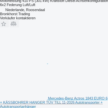
Motorleistung
410 PS (301 kW)
Kraftstoff
Diesel
Achsenkonfiguration
6x2
Federung
Luft/Luft
Niederlande, Roosendaal
Bronkhorst Trading
Verkäufer kontaktieren
Mercedes-Benz Actros 1843 EURO 6
+ KÄSSBOHRER HANGER TÜV TILL 11-2026 Autotransporter +
Autotransportanhänger