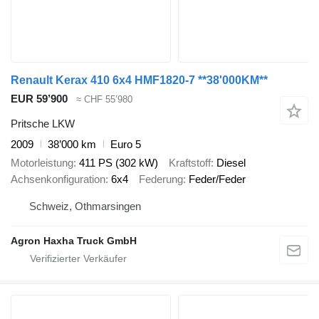
Renault Kerax 410 6x4 HMF1820-7 **38'000KM**
EUR 59’900
≈ CHF 55’980
Pritsche LKW
2009
38’000 km
Euro 5
Motorleistung
411 PS (302 kW)
Kraftstoff
Diesel
Achsenkonfiguration
6x4
Federung
Feder/Feder
Schweiz, Othmarsingen
Agron Haxha Truck GmbH