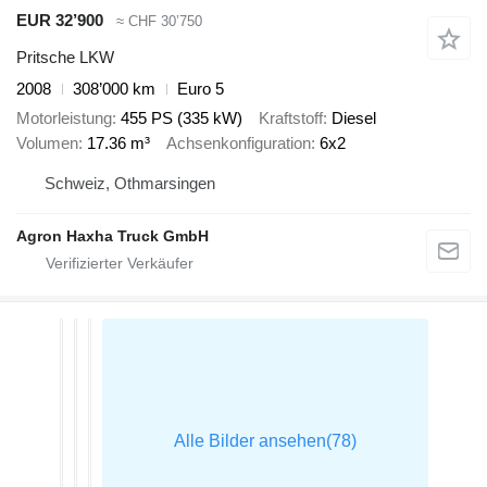
EUR 32’900
≈ CHF 30’750
Pritsche LKW
2008
308’000 km
Euro 5
Motorleistung
455 PS (335 kW)
Kraftstoff
Diesel
Volumen
17.36 m³
Achsenkonfiguration
6x2
Schweiz, Othmarsingen
Agron Haxha Truck GmbH