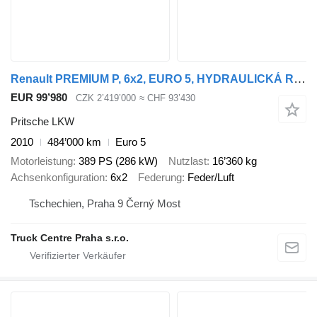
Renault PREMIUM P, 6x2, EURO 5, HYDRAULICKÁ RUKA PM 21, MAX DÉLKA RUKY 1
EUR 99’980
CZK 2’419’000
≈ CHF 93’430
Pritsche LKW
2010
484’000 km
Euro 5
Motorleistung
389 PS (286 kW)
Nutzlast
16’360 kg
Achsenkonfiguration
6x2
Federung
Feder/Luft
Tschechien, Praha 9 Černý Most
Truck Centre Praha s.r.o.