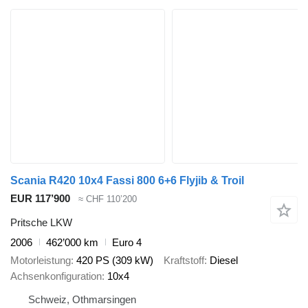
Scania R420 10x4 Fassi 800 6+6 Flyjib & Troil
EUR 117’900
≈ CHF 110’200
Pritsche LKW
2006
462’000 km
Euro 4
Motorleistung
420 PS (309 kW)
Kraftstoff
Diesel
Achsenkonfiguration
10x4
Schweiz, Othmarsingen