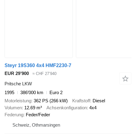
Steyr 19S360 4x4 HMF2230-7
EUR 29’900
≈ CHF 27’940
Pritsche LKW
1995
386’000 km
Euro 2
Motorleistung
362 PS (266 kW)
Kraftstoff
Diesel
Volumen
12.69 m³
Achsenkonfiguration
4x4
Federung
Feder/Feder
Schweiz, Othmarsingen