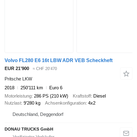
Volvo FL280 E6 16t LBW ADR VEB Scheckheft
EUR 21’900
≈ CHF 20’470
Pritsche LKW
2018
250’111 km
Euro 6
Motorleistung
286 PS (210 kW)
Kraftstoff
Diesel
Nutzlast
9’280 kg
Achsenkonfiguration
4x2
Deutschland, Deggendorf
DONAU TRUCKS GmbH