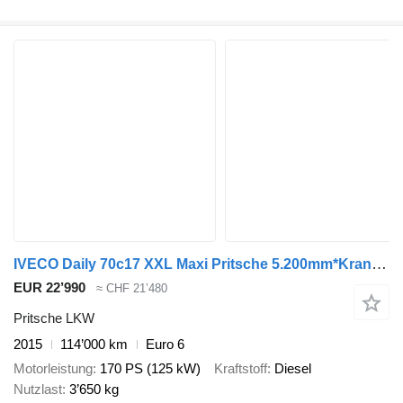
IVECO Daily 70c17 XXL Maxi Pritsche 5.200mm*Kran 1T*
EUR 22’990
≈ CHF 21’480
Pritsche LKW
2015
114’000 km
Euro 6
Motorleistung
170 PS (125 kW)
Kraftstoff
Diesel
Nutzlast
3’650 kg