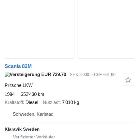
Scania 82M
EUR 729.70
SEK 8’000
≈ CHF 681.90
Pritsche LKW
1984
352’430 km
Kraftstoff
Diesel
Nutzlast
7’010 kg
Schweden, Karlstad
Klaravik Sweden