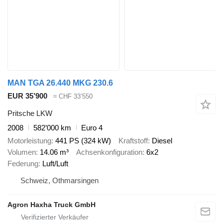
MAN TGA 26.440 MKG 230.6
EUR 35’900
≈ CHF 33’550
Pritsche LKW
2008
582’000 km
Euro 4
Motorleistung
441 PS (324 kW)
Kraftstoff
Diesel
Volumen
14.06 m³
Achsenkonfiguration
6x2
Federung
Luft/Luft
Schweiz, Othmarsingen
Agron Haxha Truck GmbH