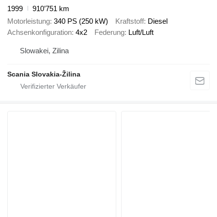
1999
910’751 km
Motorleistung
340 PS (250 kW)
Kraftstoff
Diesel
Achsenkonfiguration
4x2
Federung
Luft/Luft
Slowakei, Zilina
Scania Slovakia-Žilina