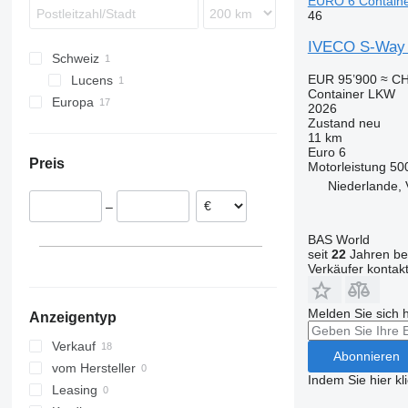
EURO 6 Contain
46
IVECO S-Way 
Schweiz
EUR 95’900
≈ CH
Lucens
Container LKW
Europa
2026
Zustand
neu
Niederlande
11 km
Polen
Euro 6
Preis
Motorleistung
50
Deutschland
Niederlande, 
Kroatien
–
Frankreich
Italien
BAS World
seit
22
Jahren bei
Verkäufer kontak
Melden Sie sich 
Anzeigentyp
Verkauf
Abonnieren
vom Hersteller
Indem Sie hier kl
Leasing