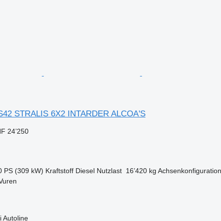
S42 STRALIS 6X2 INTARDER ALCOA'S
F 24’250
0 PS (309 kW)
Kraftstoff
Diesel
Nutzlast
16’420 kg
Achsenkonfiguratio
Vuren
 Autoline