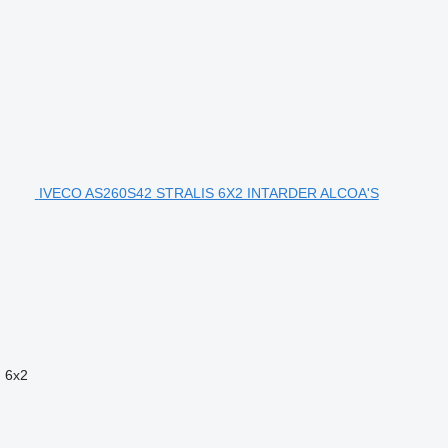
IVECO AS260S42 STRALIS 6X2 INTARDER ALCOA'S
n
6x2