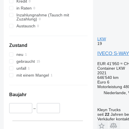
Kredit
in Raten
Inzahlungnahme (Tausch mit
Zuzahlung)
Austausch
LKW
19
Zustand
IVECO S-WAY
neu
gebraucht
EUR 41’950
≈ CH
Container LKW
unfall
2021
mit einem Mangel
646’540 km
Euro 6
Motorleistung
48
Niederlande, 
Baujahr
–
Kleyn Trucks
seit
22
Jahren bei
Verkäufer kontak