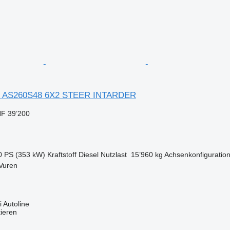
 AS260S48 6X2 STEER INTARDER
F 39’200
0 PS (353 kW)
Kraftstoff
Diesel
Nutzlast
15’960 kg
Achsenkonfiguratio
Vuren
 Autoline
tieren