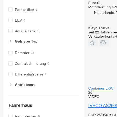
Euro 6
Motorleistung
42
Partikelfilter
Niederlande, 
EEV
Kleyn Trucks
AdBlue Tank
seit
22
Jahren bei
Verkäufer kontak
Getriebe Typ
Retarder
Zentralschmierung
Differentialsperre
Antriebsart
Container LKW
20
VIDEO
Fahrerhaus
IVECO AS260
EUR 25’950
≈ CH
Rechtslenker