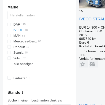
Marke
15
IVECO STRAL
DAF
EUR 14’900
≈ CH
IVECO
CF
Container LKW
2015
MAN
LF
EuroCargo
905’540 km
Mercedes-Benz
XF
S-Way
NL series
EuroCargo 150
Euro 6
Kraftstoff
Diesel
A
Renault
XG
Stralis
TGA
Actros
S-Way 500
Schweiz, Luc
Scania
YA
TGM
Antos
D-series
Stralis 260
THZ
Volvo
TGS
Arocs
Midlum
G-series
371
Stralis 420
Verkäufer kontak
alle anzeigen
TGX
Atego
Premium
P-series
FE
Stralis 460
Axor
T-series
R-series
FH
SK
S-series
FL
Ladekran
FM
FMX
Standort
Suche in einem bestimmten Umkreis