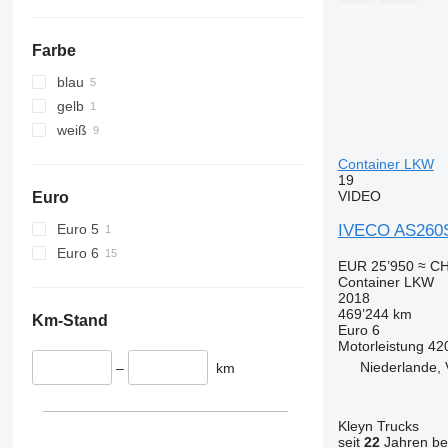
Farbe
blau
gelb
weiß
Container LKW
19
VIDEO
Euro
Euro 5
IVECO AS260
Euro 6
EUR 25’950
≈ CH
Container LKW
2018
469’244 km
Km-Stand
Euro 6
Motorleistung
42
Niederlande, 
–
km
Kleyn Trucks
seit
22
Jahren bei