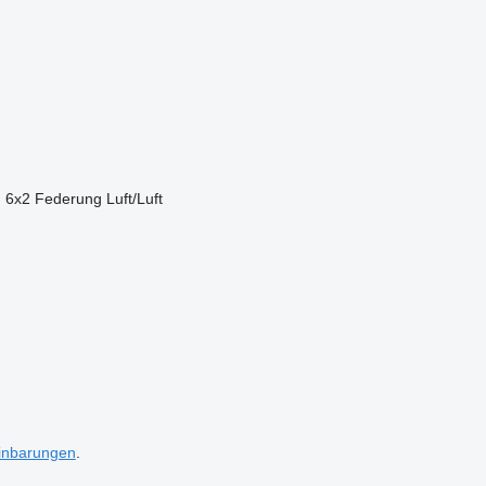
n
6x2
Federung
Luft/Luft
inbarungen
.