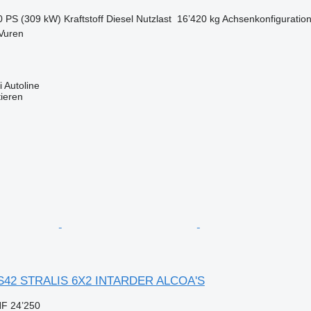
0 PS (309 kW)
Kraftstoff
Diesel
Nutzlast
16’420 kg
Achsenkonfiguratio
Vuren
 Autoline
tieren
S42 STRALIS 6X2 INTARDER ALCOA'S
F 24’250