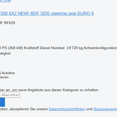
er LKW
500 6X2 NEW! BDF SDG steering axle EURO 6
F 89’620
0 PS (368 kW)
Kraftstoff
Diesel
Nutzlast
19’728 kg
Achsenkonfiguratio
Veghel
 Autoline
tieren
hier an, um neue Angebote aus dieser Kategorie zu erhalten
icken, akzeptieren Sie unsere
Datenschutzrichtlinien
und
Nutzungsvere