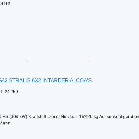
tieren
S42 STRALIS 6X2 INTARDER ALCOA'S
F 24’250
0 PS (309 kW)
Kraftstoff
Diesel
Nutzlast
16’420 kg
Achsenkonfiguratio
Vuren