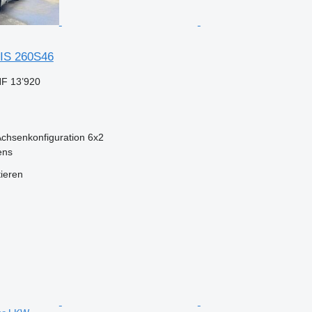
IS 260S46
F 13’920
chsenkonfiguration
6x2
ens
tieren