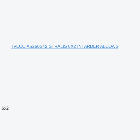
IVECO AS260S42 STRALIS 6X2 INTARDER ALCOA'S
n
6x2