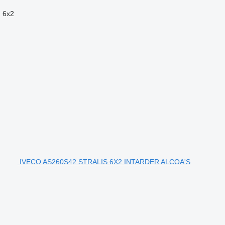
n
6x2
IVECO AS260S42 STRALIS 6X2 INTARDER ALCOA'S