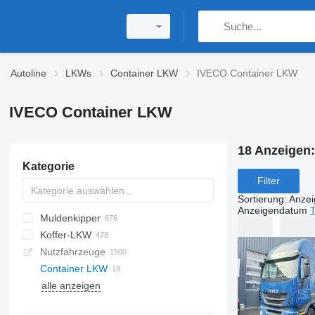
Autoline
LKWs
Container LKW
IVECO Container LKW
IVECO Container LKW
18 Anzeigen
Kategorie
Filter
Sortierung
:
Anze
Anzeigendatum
T
Muldenkipper
Koffer-LKW
Nutzfahrzeuge
Container LKW
alle anzeigen