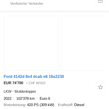
Ford 4142d 8x4 dcab e6 16s2230
EUR 74’700
≈ CHF 69’810
LKW - Muldenkipper
2022
102’378 km
Euro 6
Motorleistung
420 PS (309 kW)
Kraftstoff
Diesel