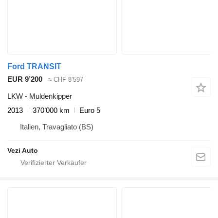
Ford TRANSIT
EUR 9’200
≈ CHF 8’597
LKW - Muldenkipper
2013
370’000 km
Euro 5
Italien, Travagliato (BS)
Vezi Auto