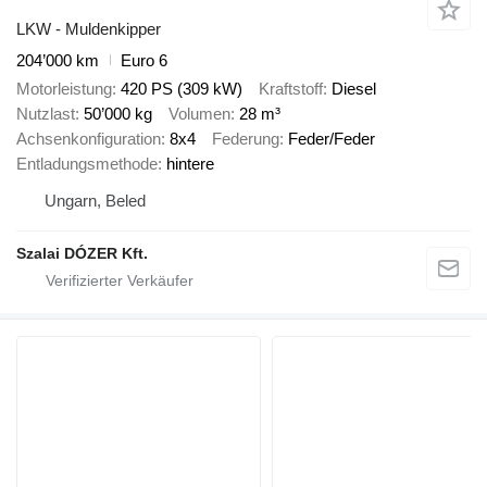
LKW - Muldenkipper
204’000 km
Euro 6
Motorleistung
420 PS (309 kW)
Kraftstoff
Diesel
Nutzlast
50’000 kg
Volumen
28 m³
Achsenkonfiguration
8x4
Federung
Feder/Feder
Entladungsmethode
hintere
Ungarn, Beled
Szalai DÓZER Kft.