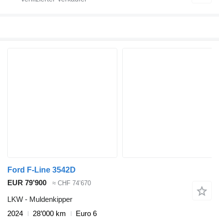
Ford F-Line 3542D
EUR 79’900
≈ CHF 74’670
LKW - Muldenkipper
2024
28’000 km
Euro 6