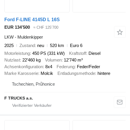
Ford F-LINE 4145D L 16S
EUR 134’500
≈ CHF 125’700
LKW - Muldenkipper
2025
Zustand
neu
520 km
Euro 6
Motorleistung
450 PS (331 kW)
Kraftstoff
Diesel
Nutzlast
22’460 kg
Volumen
12’740 m³
Achsenkonfiguration
8x4
Federung
Feder/Feder
Marke Karosserie
Molcik
Entladungsmethode
hintere
Tschechien, Průhonice
F TRUCKS a.s.