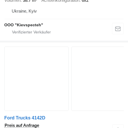
Volumen
38.7 m³
Achsenkonfiguration
6x2
Ukraine, Kyiv
OOO "Kievspecteh"
Ford Trucks 4142D
Preis auf Anfrage