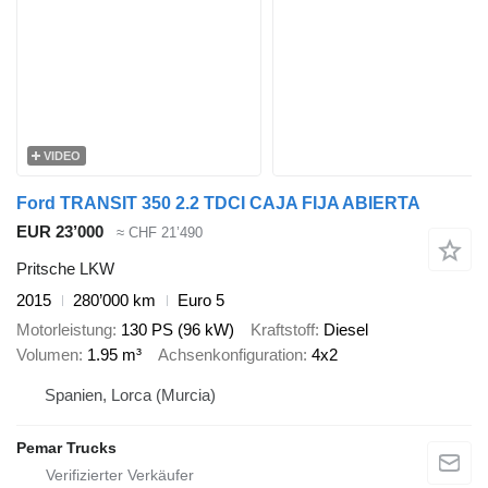
VIDEO
Ford TRANSIT 350 2.2 TDCI CAJA FIJA ABIERTA
EUR 23’000
≈ CHF 21’490
Pritsche LKW
2015
280’000 km
Euro 5
Motorleistung
130 PS (96 kW)
Kraftstoff
Diesel
Volumen
1.95 m³
Achsenkonfiguration
4x2
Spanien, Lorca (Murcia)
Pemar Trucks