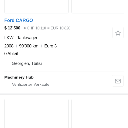
Ford CARGO
$ 12’500
≈ CHF 10’110
≈ EUR 10’820
LKW - Tankwagen
2008
90’000 km
Euro 3
0 Abteil
Georgien, Tbilisi
Machinery Hub