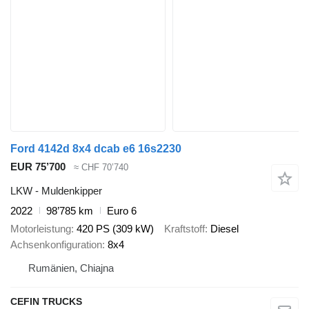
Ford 4142d 8x4 dcab e6 16s2230
EUR 75’700
≈ CHF 70’740
LKW - Muldenkipper
2022
98’785 km
Euro 6
Motorleistung
420 PS (309 kW)
Kraftstoff
Diesel
Achsenkonfiguration
8x4
Rumänien, Chiajna
CEFIN TRUCKS