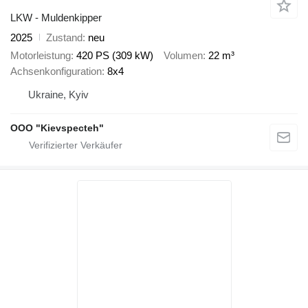
LKW - Muldenkipper
2025
Zustand
neu
Motorleistung
420 PS (309 kW)
Volumen
22 m³
Achsenkonfiguration
8x4
Ukraine, Kyiv
OOO "Kievspecteh"