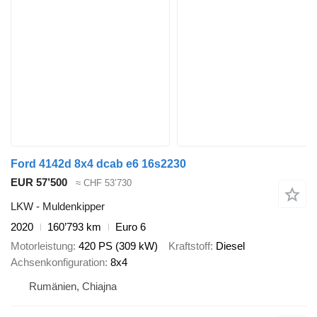
Ford 4142d 8x4 dcab e6 16s2230
EUR 57’500
≈ CHF 53’730
LKW - Muldenkipper
2020
160’793 km
Euro 6
Motorleistung
420 PS (309 kW)
Kraftstoff
Diesel
Achsenkonfiguration
8x4
Rumänien, Chiajna