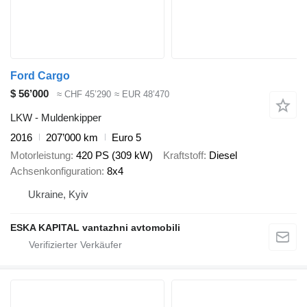
Ford Cargo
$ 56’000
≈ CHF 45’290
≈ EUR 48’470
LKW - Muldenkipper
2016
207’000 km
Euro 5
Motorleistung
420 PS (309 kW)
Kraftstoff
Diesel
Achsenkonfiguration
8x4
Ukraine, Kyiv
ESKA KAPITAL vantazhni avtomobili