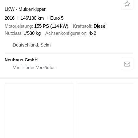
LKW - Muldenkipper
2016
146’180 km
Euro 5
Motorleistung
155 PS (114 kW)
Kraftstoff
Diesel
Nutzlast
1’530 kg
Achsenkonfiguration
4x2
Deutschland, Selm
Neuhaus GmbH