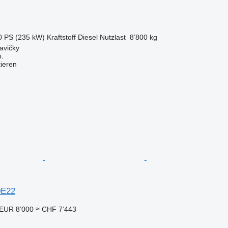
0 PS (235 kW)
Kraftstoff
Diesel
Nutzlast
8’800 kg
avičky
.
tieren
0E22
EUR 8’000
≈ CHF 7’443