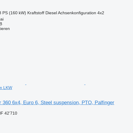
8 PS (160 kW)
Kraftstoff
Diesel
Achsenkonfiguration
4x2
iai
AB
tieren
orm LKW
360 6x4, Euro 6, Steel suspension, PTO, Palfinger
F 42’710