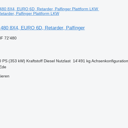
tarder, Palfinger Plattform LKW
80 8X4, EURO 6D, Retarder, Palfinger
F 72’480
0 PS (353 kW)
Kraftstoff
Diesel
Nutzlast
14’491 kg
Achsenkonfiguratio
 Ede
tieren