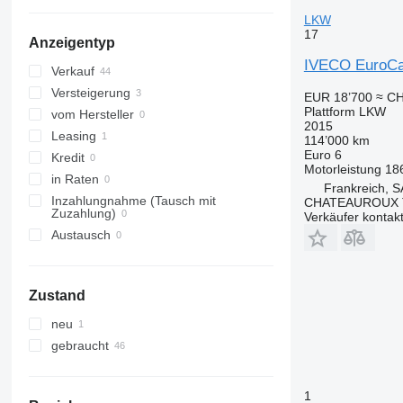
Spanien
LKW
alle anzeigen
17
Anzeigentyp
IVECO EuroCa
Verkauf
Versteigerung
EUR 18’700
≈ CH
Plattform LKW
vom Hersteller
2015
Leasing
114’000 km
Euro 6
Kredit
Motorleistung
18
in Raten
Frankreich,
Inzahlungnahme (Tausch mit
CHATEAUROUX 
Zuzahlung)
Verkäufer kontak
Austausch
Zustand
neu
gebraucht
1