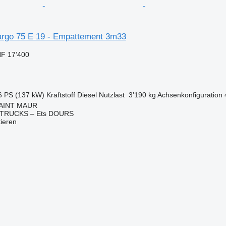
rgo 75 E 19 - Empattement 3m33
F 17’400
6 PS (137 kW)
Kraftstoff
Diesel
Nutzlast
3’190 kg
Achsenkonfiguration
 SAINT MAUR
TRUCKS – Ets DOURS
tieren