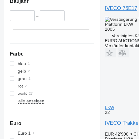
Baujahr
IVECO 75E17
–
Plattform LKW
2005
Vereinigtes K
EURO AUCTIONS
Verkäufer kontak
Farbe
blau
gelb
grau
rot
weiß
alle anzeigen
LKW
22
IVECO Trakker
Euro
Euro 1
EUR 42’900
≈ CH
Plattform LKW