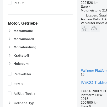
222’526 km
PTO
Euro 4
Motorleistung
21
Litauen, Šiaul
Auction Baltic U
Verkäufer kontak
Motor, Getriebe
Motormarke
Motormodell
Motorleistung
Kraftstoff
Hubraum
Palfinger Plattf
Partikelfilter
16
IVECO Trakker 
EEV
EUR 45’900
≈ CH
AdBlue Tank
Plattform LKW
2018
200’500 km
Getriebe Typ
Euro 6