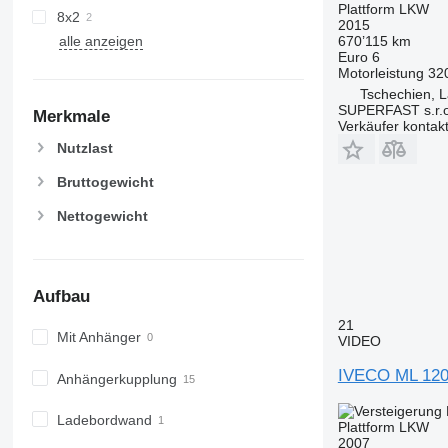
Plattform LKW
8x2
2015
670’115 km
alle anzeigen
Euro 6
Motorleistung
32
Tschechien, L
SUPERFAST s.r.o
Merkmale
Verkäufer kontak
Nutzlast
Bruttogewicht
Nettogewicht
Aufbau
21
Mit Anhänger
VIDEO
IVECO ML 12
Anhängerkupplung
Ladebordwand
Plattform LKW
2007