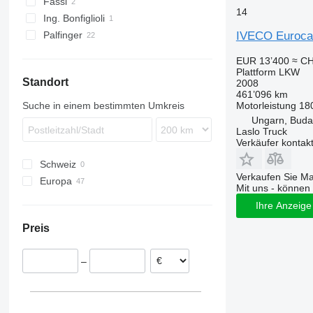
Fassi
14
Ing. Bonfiglioli
IVECO Euroca
Palfinger
EUR 13’400
≈ CH
Plattform LKW
Standort
2008
461’096 km
Motorleistung
18
Suche in einem bestimmten Umkreis
Ungarn, Buda
Laslo Truck
Verkäufer kontak
Schweiz
Verkaufen Sie M
Europa
Mit uns - können 
Niederlande
Ihre Anzeige 
Rumänien
Preis
Polen
Ungarn
–
Tschechien
Litauen
Italien