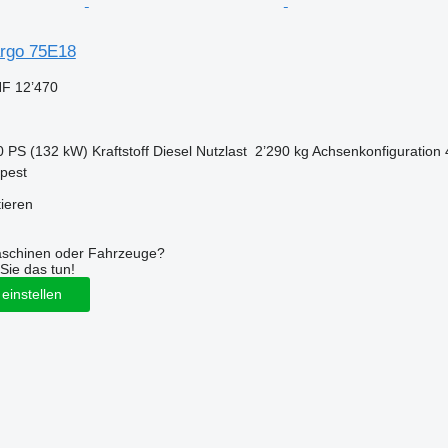
rgo 75E18
F 12’470
0 PS (132 kW)
Kraftstoff
Diesel
Nutzlast
2’290 kg
Achsenkonfiguration
pest
tieren
aschinen oder Fahrzeuge?
Sie das tun!
einstellen