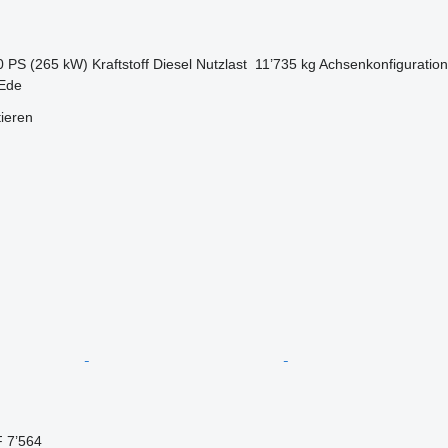
0 PS (265 kW)
Kraftstoff
Diesel
Nutzlast
11’735 kg
Achsenkonfiguration
 Ede
tieren
 7’564