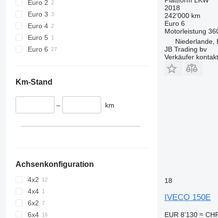
Euro 2
2018
Euro 3
242’000 km
Euro 6
Euro 4
Motorleistung
36
Euro 5
Niederlande,
Euro 6
JB Trading bv
Verkäufer kontak
Km-Stand
–
km
Achsenkonfiguration
4x2
18
4x4
IVECO 150E
6x2
EUR 8’130
≈ CHF
6x4