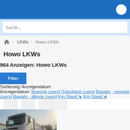
LKWs
Howo LKWs
Howo LKWs
964 Anzeigen:
Howo LKWs
Filter
Sortierung
:
Anzeigendatum
Anzeigendatum
Teuerste zuerst
Günstigste zuerst
Baujahr - neueste
zuerst
Baujahr - älteste zuerst
Km-Stand ⬊
Km-Stand ⬈