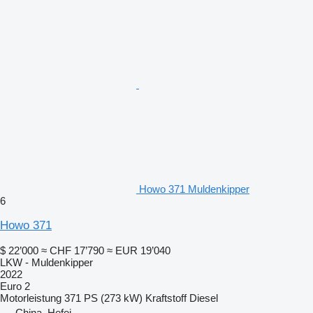
Howo 371 Muldenkipper
6
Howo 371
$ 22’000
≈ CHF 17’790
≈ EUR 19’040
LKW - Muldenkipper
2022
Euro 2
Motorleistung
371 PS (273 kW)
Kraftstoff
Diesel
China, Hefei