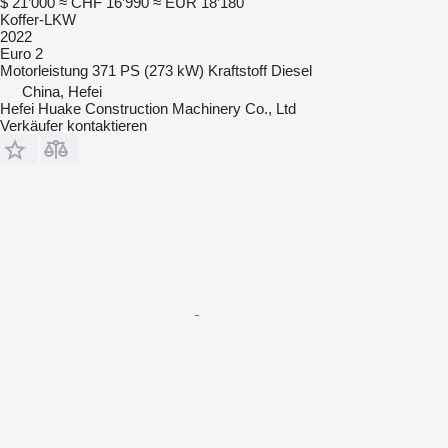
$ 21’000
≈ CHF 16’990
≈ EUR 18’180
Koffer-LKW
2022
Euro 2
Motorleistung
371 PS (273 kW)
Kraftstoff
Diesel
China, Hefei
Hefei Huake Construction Machinery Co., Ltd
Verkäufer kontaktieren