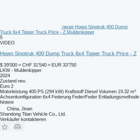
neuer Howo Sinotruk 400 Dump
Truck 6x4 Tipper Truck Price - Z Muldenkipper
5
VIDEO
Howo Sinotruk 400 Dump Truck 6x4 Tipper Truck Price - Z
$ 39’000
≈ CHF 31’540
≈ EUR 33’750
LKW - Muldenkipper
2024
Zustand
neu
Euro 2
Motorleistung
400 PS (294 kW)
Kraftstoff
Diesel
Volumen
19.32 m³
Achsenkonfiguration
6x4
Federung
Feder/Feder
Entladungsmethode
hintere
China, Jinan
Shandong Titan Vehicle Co., Ltd.
Verkäufer kontaktieren