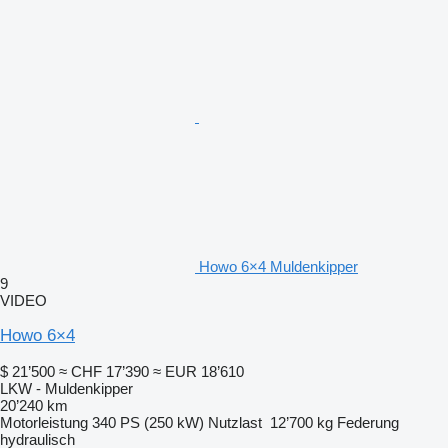
Howo 6×4 Muldenkipper
9
VIDEO
Howo 6×4
$ 21’500
≈ CHF 17’390
≈ EUR 18’610
LKW - Muldenkipper
20’240 km
Motorleistung
340 PS (250 kW)
Nutzlast
12’700 kg
Federung
hydraulisch