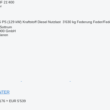
F 21’400
er
5 PS (129 kW)
Kraftstoff
Diesel
Nutzlast
3’630 kg
Federung
Feder/Fed
 Sottrum
2000 GmbH
tieren
ANTER
176
≈ EUR 5’539