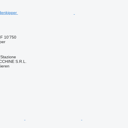
F 10’750
per
 Stazione
HINE S.R.L.
tieren