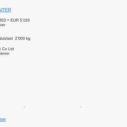
ANTER
853
≈ EUR 5’193
per
Nutzlast
2’000 kg
 Co Ltd
tieren
ter