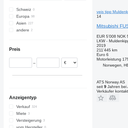
Schweiz
veis tipp Muldenk
14
Europa
Asien
Deutschland
Mitsubishi FUS
andere
Portugal
Japan
EUR 5’008
NOK 
Ungarn
Vereinigte Arabische Emirate
Chile
LKW - Muldenkip
Polen
2019
Preis
211’445 km
Niederlande
Euro 6
Spanien
Motorleistung
17
–
Tschechien
Norwegen, H
Rumänien
alle anzeigen
ATS Norway AS
seit
9
Jahren bei 
Verkäufer kontak
Anzeigentyp
Verkauf
Miete
Versteigerung
vom Hersteller