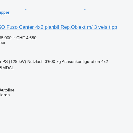
ipper
O Fuso Canter 4x2 planbil Rep.Objekt m/ 3 veis tipp
55’000
≈ CHF 4’680
per
5 PS (129 kW)
Nutzlast
3’600 kg
Achsenkonfiguration
4x2
EIMDAL
Autoline
tieren