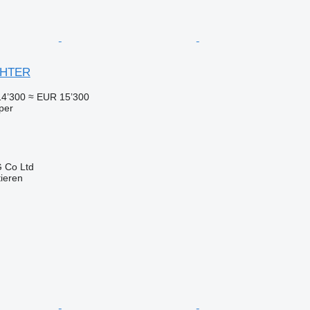
IGHTER
14’300
≈ EUR 15’300
per
 Co Ltd
tieren