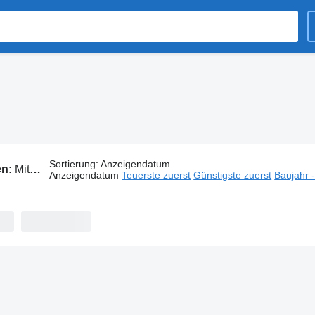
Sortierung
:
Anzeigendatum
en:
Mitsubishi LKWs
Anzeigendatum
Teuerste zuerst
Günstigste zuerst
Baujahr 