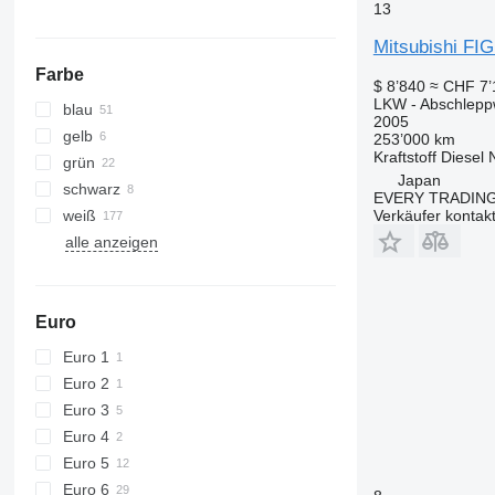
13
Mitsubishi F
Farbe
$ 8’840
≈ CHF 7’
LKW - Abschlep
blau
2005
gelb
253’000 km
Kraftstoff
Diesel
grün
Japan
schwarz
EVERY TRADING
weiß
Verkäufer kontak
alle anzeigen
Euro
Euro 1
Euro 2
Euro 3
Euro 4
Euro 5
Euro 6