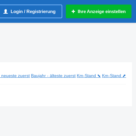
Login / Registrierung
Ihre Anzeige einstellen
- neueste zuerst
Baujahr - älteste zuerst
Km-Stand ⬊
Km-Stand ⬈