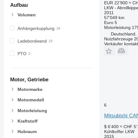
EUR 22’900
≈ CH
Aufbau
LKW - Abrollkipp
2011
Volumen
57’049 km
Euro 5
Motorleistung
17
Anhängerkupplung
Deutschland,
Nutzfahrzeuge 
Ladebordwand
Verkäufer kontak
PTO
Motor, Getriebe
Motormarke
Motormodell
6
Motorleistung
Mitsubishi C
Kraftstoff
$ 6’400
≈ CHF 5’
Kühlkoffer LKW
Hubraum
2015