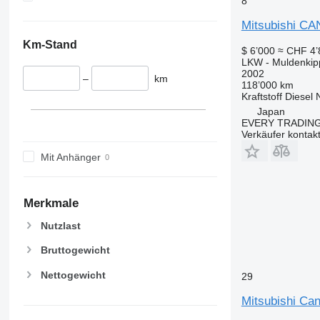
8
Mitsubishi C
Km-Stand
$ 6’000
≈ CHF 4’
LKW - Muldenkip
2002
–
km
118’000 km
Kraftstoff
Diesel
Japan
EVERY TRADING
Verkäufer kontak
Mit Anhänger
Merkmale
Nutzlast
Bruttogewicht
Nettogewicht
29
Mitsubishi Can