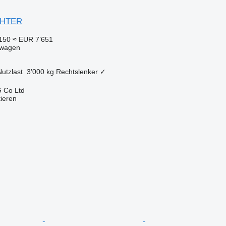
IGHTER
150
≈ EUR 7’651
pwagen
Nutzlast
3’000 kg
Rechtslenker
✓
 Co Ltd
tieren