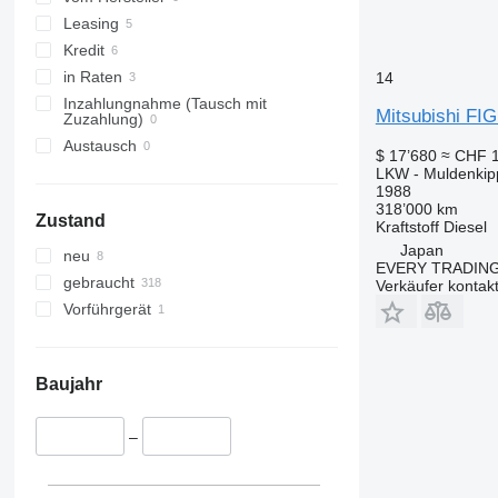
Leasing
Kredit
in Raten
14
Inzahlungnahme (Tausch mit
Mitsubishi F
Zuzahlung)
Austausch
$ 17’680
≈ CHF 
LKW - Muldenkip
1988
318’000 km
Zustand
Kraftstoff
Diesel
Japan
neu
EVERY TRADING
gebraucht
Verkäufer kontak
Vorführgerät
Baujahr
–