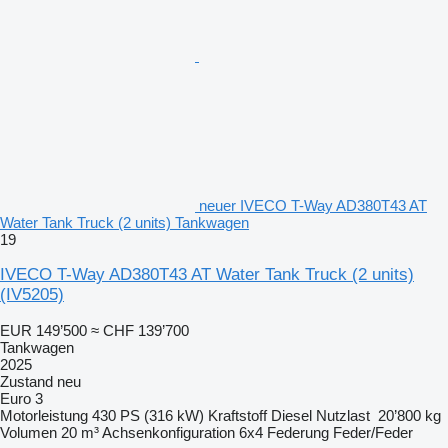
neuer IVECO T-Way AD380T43 AT
Water Tank Truck (2 units) Tankwagen
19
IVECO T-Way AD380T43 AT Water Tank Truck (2 units)
(IV5205)
EUR 149’500
≈ CHF 139’700
Tankwagen
2025
Zustand
neu
Euro 3
Motorleistung
430 PS (316 kW)
Kraftstoff
Diesel
Nutzlast
20’800 kg
Volumen
20 m³
Achsenkonfiguration
6x4
Federung
Feder/Feder