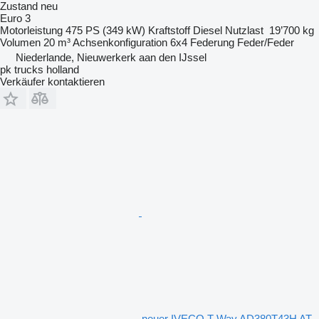
Zustand
neu
Euro 3
Motorleistung
475 PS (349 kW)
Kraftstoff
Diesel
Nutzlast
19’700 kg
Volumen
20 m³
Achsenkonfiguration
6x4
Federung
Feder/Feder
Niederlande, Nieuwerkerk aan den IJssel
pk trucks holland
Verkäufer kontaktieren
neuer IVECO T-Way AD380T43H AT