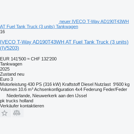
neuer IVECO T-Way AD190T43WH
AT Fuel Tank Truck (3 units) Tankwagen
16
IVECO T-Way AD190T43WH AT Fuel Tank Truck (3 units)
(IV5203)
EUR 141’500
≈ CHF 132’200
Tankwagen
2025
Zustand
neu
Euro 3
Motorleistung
430 PS (316 kW)
Kraftstoff
Diesel
Nutzlast
9’600 kg
Volumen
10.6 m³
Achsenkonfiguration
4x4
Federung
Feder/Feder
Niederlande, Nieuwerkerk aan den IJssel
pk trucks holland
Verkäufer kontaktieren