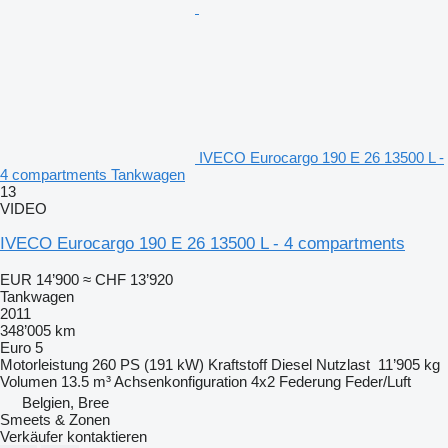
IVECO Eurocargo 190 E 26 13500 L -
4 compartments Tankwagen
13
VIDEO
IVECO Eurocargo 190 E 26 13500 L - 4 compartments
EUR 14’900
≈ CHF 13’920
Tankwagen
2011
348’005 km
Euro 5
Motorleistung
260 PS (191 kW)
Kraftstoff
Diesel
Nutzlast
11’905 kg
Volumen
13.5 m³
Achsenkonfiguration
4x2
Federung
Feder/Luft
Belgien, Bree
Smeets & Zonen
Verkäufer kontaktieren