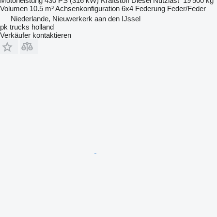
Motorleistung
430 PS (316 kW)
Kraftstoff
Diesel
Nutzlast
19’500 kg
Volumen
10.5 m³
Achsenkonfiguration
6x4
Federung
Feder/Feder
Niederlande, Nieuwerkerk aan den IJssel
pk trucks holland
Verkäufer kontaktieren