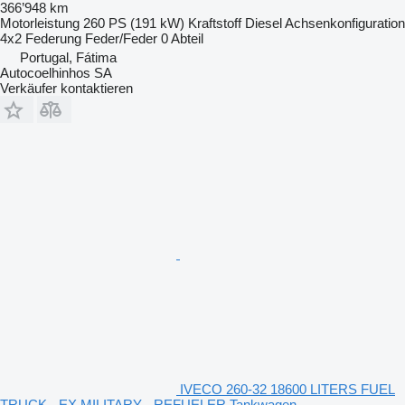
366’948 km
Motorleistung
260 PS (191 kW)
Kraftstoff
Diesel
Achsenkonfiguration
4x2
Federung
Feder/Feder
0 Abteil
Portugal, Fátima
Autocoelhinhos SA
Verkäufer kontaktieren
IVECO 260-32 18600 LITERS FUEL
TRUCK - EX MILITARY - REFUELER Tankwagen