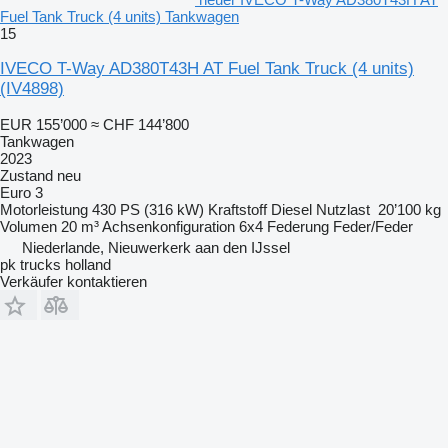
Fuel Tank Truck (4 units) Tankwagen
15
IVECO T-Way AD380T43H AT Fuel Tank Truck (4 units)
(IV4898)
EUR 155’000
≈ CHF 144’800
Tankwagen
2023
Zustand
neu
Euro 3
Motorleistung
430 PS (316 kW)
Kraftstoff
Diesel
Nutzlast
20’100 kg
Volumen
20 m³
Achsenkonfiguration
6x4
Federung
Feder/Feder
Niederlande, Nieuwerkerk aan den IJssel
pk trucks holland
Verkäufer kontaktieren