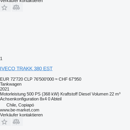
Verkäufer kontaktieren
1
IVECO TRAKK 380 EST
EUR 72’720
CLP 76’500’000
≈ CHF 67’950
Tankwagen
2021
Motorleistung
500 PS (368 kW)
Kraftstoff
Diesel
Volumen
22 m³
Achsenkonfiguration
8x4
0 Abteil
Chile, Copiapó
www.be-market.com
Verkäufer kontaktieren