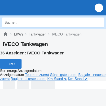
LKWs
Tankwagen
IVECO Tankwagen
IVECO Tankwagen
36 Anzeigen:
IVECO Tankwagen
Filter
Sortierung
:
Anzeigendatum
Anzeigendatum
Teuerste zuerst
Günstigste zuerst
Baujahr - neueste
zuerst
Baujahr - älteste zuerst
Km-Stand ⬊
Km-Stand ⬈