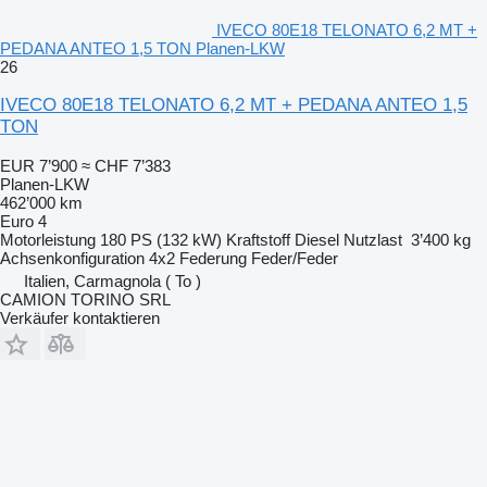
IVECO 80E18 TELONATO 6,2 MT +
PEDANA ANTEO 1,5 TON Planen-LKW
26
IVECO 80E18 TELONATO 6,2 MT + PEDANA ANTEO 1,5
TON
EUR 7’900
≈ CHF 7’383
Planen-LKW
462’000 km
Euro 4
Motorleistung
180 PS (132 kW)
Kraftstoff
Diesel
Nutzlast
3’400 kg
Achsenkonfiguration
4x2
Federung
Feder/Feder
Italien, Carmagnola ( To )
CAMION TORINO SRL
Verkäufer kontaktieren