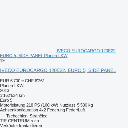
IVECO EUROCARGO 120E22,
EURO 5, SIDE PANEL Planen-LKW
19
IVECO EUROCARGO 120E22, EURO 5, SIDE PANEL
EUR 6’700
≈ CHF 6’261
Planen-LKW
2013
1’162’634 km
Euro 5
Motorleistung
218 PS (160 kW)
Nutzlast
5’530 kg
Achsenkonfiguration
4x2
Federung
Feder/Luft
Tschechien, Strančice
TIR CENTRUM s.r.o
Verkäufer kontaktieren