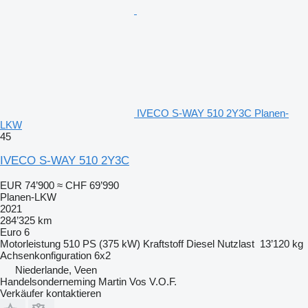
IVECO S-WAY 510 2Y3C Planen-
LKW
45
IVECO S-WAY 510 2Y3C
EUR 74’900
≈ CHF 69’990
Planen-LKW
2021
284’325 km
Euro 6
Motorleistung
510 PS (375 kW)
Kraftstoff
Diesel
Nutzlast
13’120 kg
Achsenkonfiguration
6x2
Niederlande, Veen
Handelsonderneming Martin Vos V.O.F.
Verkäufer kontaktieren