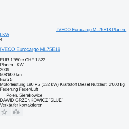
IVECO Eurocargo ML75E18 Planen-
LKW
4
IVECO Eurocargo ML75E18
EUR 1’950
≈ CHF 1’822
Planen-LKW
2009
508’600 km
Euro 5
Motorleistung
180 PS (132 kW)
Kraftstoff
Diesel
Nutzlast
2’000 kg
Federung
Feder/Luft
Polen, Sierakowice
DAWID GRZENKOWICZ "SLUE"
Verkäufer kontaktieren