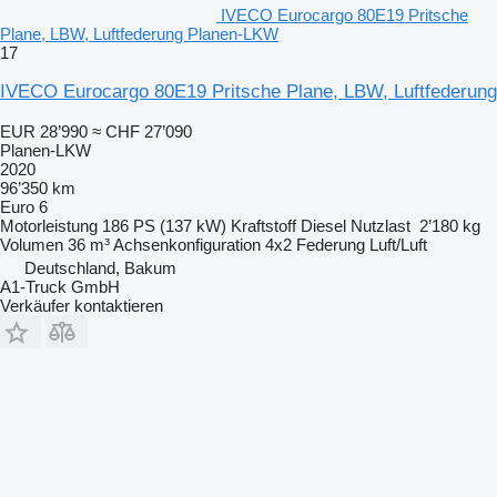
IVECO Eurocargo 80E19 Pritsche
Plane, LBW, Luftfederung Planen-LKW
17
IVECO Eurocargo 80E19 Pritsche Plane, LBW, Luftfederung
EUR 28’990
≈ CHF 27’090
Planen-LKW
2020
96’350 km
Euro 6
Motorleistung
186 PS (137 kW)
Kraftstoff
Diesel
Nutzlast
2’180 kg
Volumen
36 m³
Achsenkonfiguration
4x2
Federung
Luft/Luft
Deutschland, Bakum
A1-Truck GmbH
Verkäufer kontaktieren