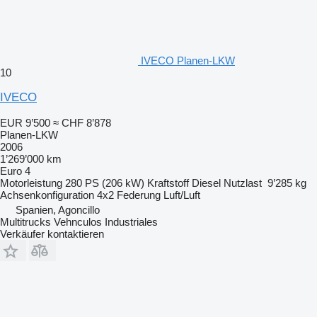
IVECO Planen-LKW
10
IVECO
EUR 9’500
≈ CHF 8’878
Planen-LKW
2006
1’269’000 km
Euro 4
Motorleistung
280 PS (206 kW)
Kraftstoff
Diesel
Nutzlast
9’285 kg
Achsenkonfiguration
4x2
Federung
Luft/Luft
Spanien, Agoncillo
Multitrucks Vehnculos Industriales
Verkäufer kontaktieren