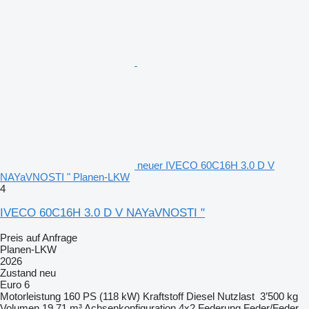
neuer IVECO 60C16H 3.0 D V
NAYaVNOSTI " Planen-LKW
4
IVECO 60C16H 3.0 D V NAYaVNOSTI "
Preis auf Anfrage
Planen-LKW
2026
Zustand
neu
Euro 6
Motorleistung
160 PS (118 kW)
Kraftstoff
Diesel
Nutzlast
3’500 kg
Volumen
19.71 m³
Achsenkonfiguration
4x2
Federung
Feder/Feder