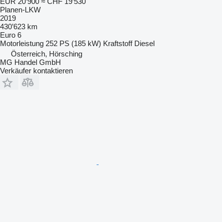
EUR 20’900
≈ CHF 19’530
Planen-LKW
2019
430’623 km
Euro 6
Motorleistung
252 PS (185 kW)
Kraftstoff
Diesel
Österreich, Hörsching
MG Handel GmbH
Verkäufer kontaktieren