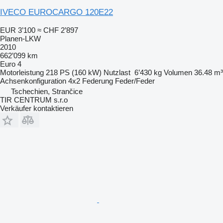
IVECO EUROCARGO 120E22
EUR 3’100
≈ CHF 2’897
Planen-LKW
2010
662’099 km
Euro 4
Motorleistung
218 PS (160 kW)
Nutzlast
6’430 kg
Volumen
36.48 m³
Achsenkonfiguration
4x2
Federung
Feder/Feder
Tschechien, Strančice
TIR CENTRUM s.r.o
Verkäufer kontaktieren