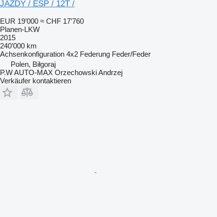
JAZDY / ESP / 12T /
EUR 19’000
≈ CHF 17’760
Planen-LKW
2015
240’000 km
Achsenkonfiguration
4x2
Federung
Feder/Feder
Polen, Biłgoraj
P.W AUTO-MAX Orzechowski Andrzej
Verkäufer kontaktieren