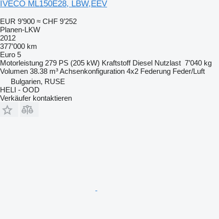
IVECO ML150E28, LBW,EEV
EUR 9’900
≈ CHF 9’252
Planen-LKW
2012
377’000 km
Euro 5
Motorleistung
279 PS (205 kW)
Kraftstoff
Diesel
Nutzlast
7’040 kg
Volumen
38.38 m³
Achsenkonfiguration
4x2
Federung
Feder/Luft
Bulgarien, RUSE
HELI - OOD
Verkäufer kontaktieren