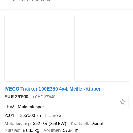
IVECO Trakker 190E350 4x4, Meiller-Kipper
EUR 29’900
≈ CHF 27’940
LKW - Muldenkipper
2004
255’000 km
Euro 3
Motorleistung
352 PS (259 kW)
Kraftstoff
Diesel
Nutzlast
8’030 kg
Volumen
57.84 m³