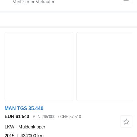
MAN TGS 35.440
EUR 61’540
PLN 265’000
≈ CHF 57’510
LKW - Muldenkipper
2015
434’000 km