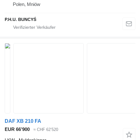
Polen, Mniów
P.H.U. BUNCYŚ
DAF XB 210 FA
EUR 66’900
≈ CHF 62’520