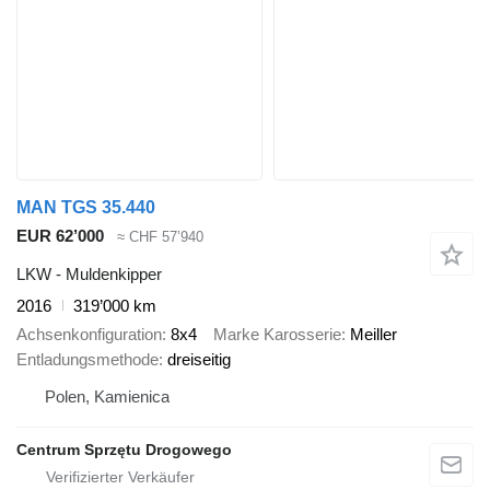
MAN TGS 35.440
EUR 62’000
≈ CHF 57’940
LKW - Muldenkipper
2016
319’000 km
Achsenkonfiguration
8x4
Marke Karosserie
Meiller
Entladungsmethode
dreiseitig
Polen, Kamienica
Centrum Sprzętu Drogowego