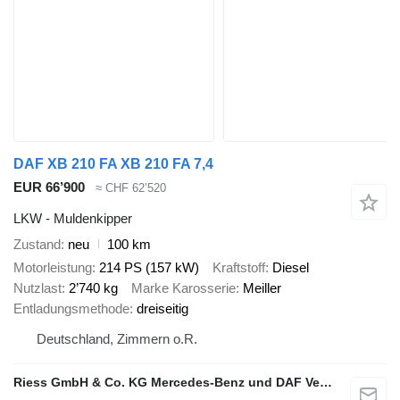
DAF XB 210 FA XB 210 FA 7,4
EUR 66’900
≈ CHF 62’520
LKW - Muldenkipper
Zustand
neu
100 km
Motorleistung
214 PS (157 kW)
Kraftstoff
Diesel
Nutzlast
2’740 kg
Marke Karosserie
Meiller
Entladungsmethode
dreiseitig
Deutschland, Zimmern o.R.
Riess GmbH & Co. KG Mercedes-Benz und DAF Vertragspartner