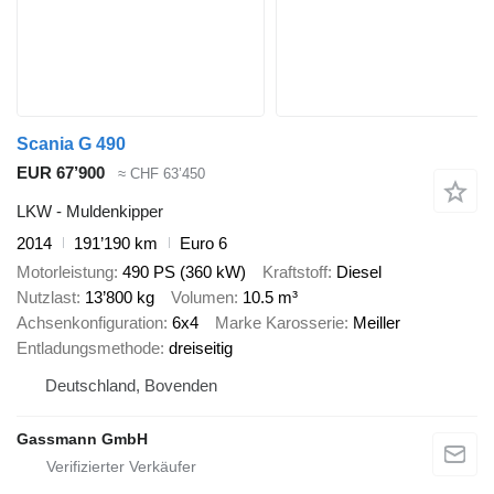
Scania G 490
EUR 67’900
≈ CHF 63’450
LKW - Muldenkipper
2014
191’190 km
Euro 6
Motorleistung
490 PS (360 kW)
Kraftstoff
Diesel
Nutzlast
13’800 kg
Volumen
10.5 m³
Achsenkonfiguration
6x4
Marke Karosserie
Meiller
Entladungsmethode
dreiseitig
Deutschland, Bovenden
Gassmann GmbH