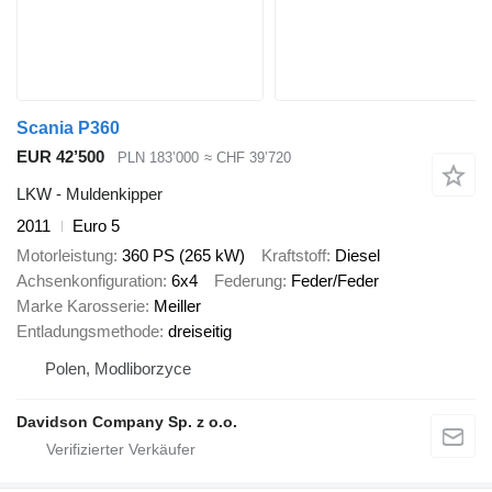
Scania P360
EUR 42’500
PLN 183’000
≈ CHF 39’720
LKW - Muldenkipper
2011
Euro 5
Motorleistung
360 PS (265 kW)
Kraftstoff
Diesel
Achsenkonfiguration
6x4
Federung
Feder/Feder
Marke Karosserie
Meiller
Entladungsmethode
dreiseitig
Polen, Modliborzyce
Davidson Company Sp. z o.o.