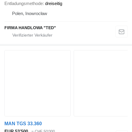
Entladungsmethode
dreiseitig
Polen, Inowrocław
FIRMA HANDLOWA "TED"
MAN TGS 33.360
EUR 53’500
≈ CHF 50’000