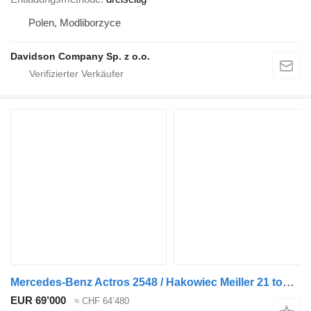
Polen, Modliborzyce
Davidson Company Sp. z o.o.
Mercedes-Benz Actros 2548 / Hakowiec Meiller 21 ton / 200 tys. km! / 5 szt
EUR 69’000
≈ CHF 64’480