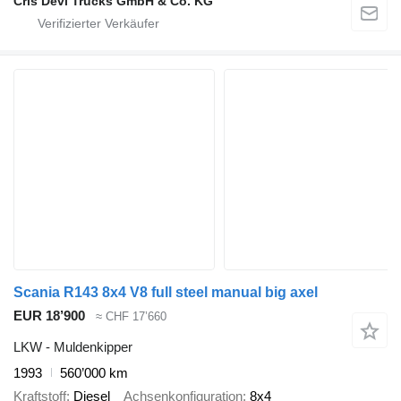
Cris Devi Trucks GmbH & Co. KG
Scania R143 8x4 V8 full steel manual big axel
EUR 18’900
≈ CHF 17’660
LKW - Muldenkipper
1993
560’000 km
Kraftstoff
Diesel
Achsenkonfiguration
8x4