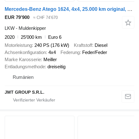
Mercedes-Benz Atego 1624, 4x4, 25.000 km original, Meiller
EUR 79’900
≈ CHF 74’670
LKW - Muldenkipper
2020
25’000 km
Euro 6
Motorleistung
240 PS (176 kW)
Kraftstoff
Diesel
Achsenkonfiguration
4x4
Federung
Feder/Feder
Marke Karosserie
Meiller
Entladungsmethode
dreiseitig
Rumänien
JMT GROUP S.R.L.