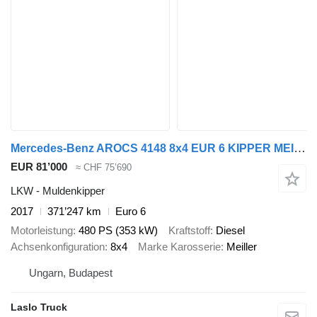
Mercedes-Benz AROCS 4148 8x4 EUR 6 KIPPER MEILLER BORDMATIK
EUR 81’000
≈ CHF 75’690
LKW - Muldenkipper
2017
371’247 km
Euro 6
Motorleistung
480 PS (353 kW)
Kraftstoff
Diesel
Achsenkonfiguration
8x4
Marke Karosserie
Meiller
Ungarn, Budapest
Laslo Truck