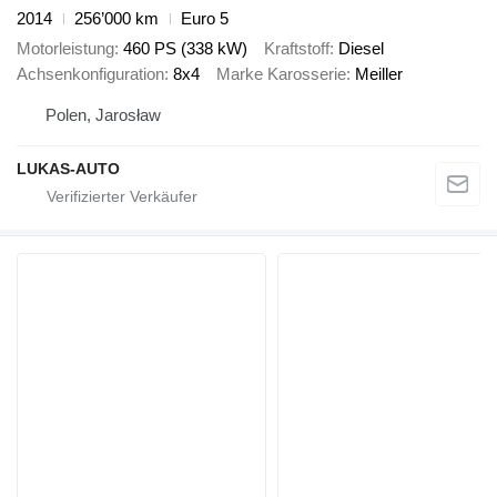
2014
256’000 km
Euro 5
Motorleistung
460 PS (338 kW)
Kraftstoff
Diesel
Achsenkonfiguration
8x4
Marke Karosserie
Meiller
Polen, Jarosław
LUKAS-AUTO