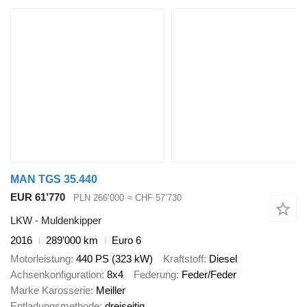
MAN TGS 35.440
EUR 61’770
PLN 266’000
≈ CHF 57’730
LKW - Muldenkipper
2016
289’000 km
Euro 6
Motorleistung
440 PS (323 kW)
Kraftstoff
Diesel
Achsenkonfiguration
8x4
Federung
Feder/Feder
Marke Karosserie
Meiller
Entladungsmethode
dreiseitig