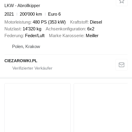
LKW - Abrollkipper
2021
200’000 km
Euro 6
Motorleistung
480 PS (353 kW)
Kraftstoff
Diesel
Nutzlast
14’320 kg
Achsenkonfiguration
6x2
Federung
Feder/Luft
Marke Karosserie
Meiller
Polen, Krakow
CIEZAROWKI.PL