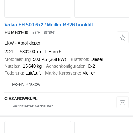
Volvo FH 500 6x2 / Meiller RS26 hooklift
EUR 64’900
≈ CHF 60’650
LKW - Abrollkipper
2021
580’000 km
Euro 6
Motorleistung
500 PS (368 kW)
Kraftstoff
Diesel
Nutzlast
15’640 kg
Achsenkonfiguration
6x2
Federung
Luft/Luft
Marke Karosserie
Meiller
Polen, Krakow
CIEZAROWKI.PL