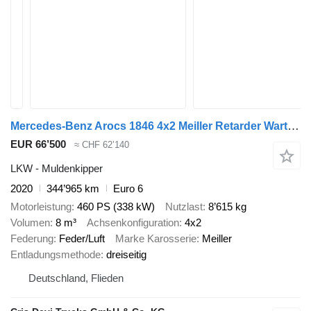
Mercedes-Benz Arocs 1846 4x2 Meiller Retarder Wartungsvertrag
EUR 66’500
≈ CHF 62’140
LKW - Muldenkipper
2020
344’965 km
Euro 6
Motorleistung
460 PS (338 kW)
Nutzlast
8’615 kg
Volumen
8 m³
Achsenkonfiguration
4x2
Federung
Feder/Luft
Marke Karosserie
Meiller
Entladungsmethode
dreiseitig
Deutschland, Flieden