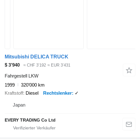
Mitsubishi DELICA TRUCK
$ 3’940
≈ CHF 3’192
≈ EUR 3’431
Fahrgestell LKW
1999
320’000 km
Kraftstoff
Diesel
Rechtslenker
✓
Japan
EVERY TRADING Co Ltd