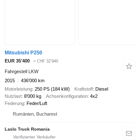
Mitsubishi P250
EUR 35’400
≈ CHF 32’940
Fahrgestell LKW
2015
436’000 km
Motorleistung
250 PS (184 kW)
Kraftstoff
Diesel
Nutzlast
8’000 kg
Achsenkonfiguration
4x2
Federung
Feder/Luft
Rumänien, Bucharest
Laslo Truck Romania