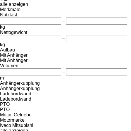
alle anzeigen
Merkmale
Nutzlast
–
kg
Nettogewicht
–
kg
Aufbau
Mit Anhänger
Mit Anhänger
Volumen
–
m³
Anhängerkupplung
Anhängerkupplung
Ladebordwand
Ladebordwand
PTO
PTO
Motor, Getriebe
Motormarke
Iveco
Mitsubishi
alle anzeigen