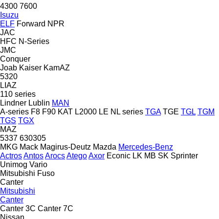
4300
7600
Isuzu
ELF
Forward
NPR
JAC
HFC
N-Series
JMC
Conquer
Joab
Kaiser
KamAZ
5320
LIAZ
110 series
Lindner
Lublin
MAN
A-series
F8
F90
KAT
L2000
LE
NL series
TGA
TGE
TGL
TGM
TGS
TGX
MAZ
5337
630305
MKG
Mack
Magirus-Deutz
Mazda
Mercedes-Benz
Actros
Antos
Arocs
Atego
Axor
Econic
LK
MB
SK
Sprinter
Unimog
Vario
Mitsubishi Fuso
Canter
Mitsubishi
Canter
Canter 3C
Canter 7C
Nissan