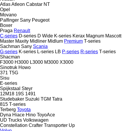
Atlas
Atleon
Cabstar
NT
Opel
Movano
Palfinger Sany
Peugeot
Boxer
Praga
Renault
C-series
D-series
D Wide
K-series
Kerax
Magnum
Mascott
Master
Maxity
Midliner
Midlum
Premium
T-series
Sachman
Sany
Scania
G-series
K-series
L-series
LB
P-series
R-series
T-series
Shacman
F3000
H3000
L3000
M3000
X3000
Sinotruk Howo
371
T5G
Sisu
E-series
Spijkstaal
Steyr
12M18
19S
1491
Studebaker
Suzuki
TGM
Tatra
815
T-series
Terberg
Toyota
Dyna
Hiace
Hino
ToyoAce
UD Trucks
Volkswagen
Constellation
Crafter
Transporter
Up
Volvo