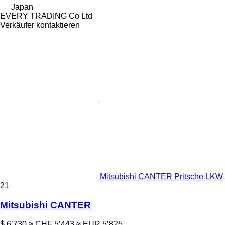
Japan
EVERY TRADING Co Ltd
Verkäufer kontaktieren
Mitsubishi CANTER Pritsche LKW
21
Mitsubishi CANTER
$ 6’730
≈ CHF 5’443
≈ EUR 5’825