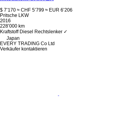
$ 7’170
≈ CHF 5’799
≈ EUR 6’206
Pritsche LKW
2016
228’000 km
Kraftstoff
Diesel
Rechtslenker
✓
Japan
EVERY TRADING Co Ltd
Verkäufer kontaktieren