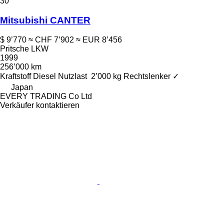
30
Mitsubishi CANTER
$ 9’770
≈ CHF 7’902
≈ EUR 8’456
Pritsche LKW
1999
256’000 km
Kraftstoff
Diesel
Nutzlast
2’000 kg
Rechtslenker
✓
Japan
EVERY TRADING Co Ltd
Verkäufer kontaktieren