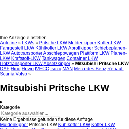
Ihre Anzeige einstellen
Autoline
»
LKWs
»
Pritsche LKW
Muldenkipper
Koffer-LKW
Fahrgestell LKW
Kühlkoffer LKW
Abrollkipper
Schiebeplanen-
LKW
Autotransporter
Abschleppwagen
Plattform LKW
Planen-
LKW
Kraftstoff-LKW
Tankwagen
Container LKW
Holztransporter LKW
Absetzkipper
»
Mitsubishi Pritsche LKW
DAF
Hino
Howo
IVECO
Isuzu
MAN
Mercedes-Benz
Renault
Scania
Volvo
»
Mitsubishi Pritsche LKW
Kategorie
Keine Ergebnisse gefunden für diese Anfrage
Muldenkipper
Pritsche LKW
Kühlkoffer LKW
Koffer-LKW