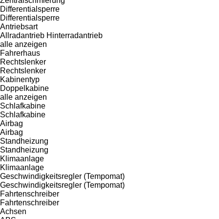
Zentralschmierung
Differentialsperre
Differentialsperre
Antriebsart
Allradantrieb
Hinterradantrieb
alle anzeigen
Fahrerhaus
Rechtslenker
Rechtslenker
Kabinentyp
Doppelkabine
alle anzeigen
Schlafkabine
Schlafkabine
Airbag
Airbag
Standheizung
Standheizung
Klimaanlage
Klimaanlage
Geschwindigkeitsregler (Tempomat)
Geschwindigkeitsregler (Tempomat)
Fahrtenschreiber
Fahrtenschreiber
Achsen