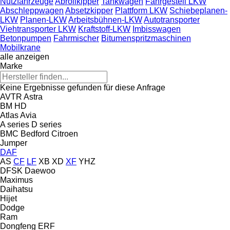
Nutzfahrzeuge
Abrollkipper
Tankwagen
Fahrgestell LKW
Abschleppwagen
Absetzkipper
Plattform LKW
Schiebeplanen-
LKW
Planen-LKW
Arbeitsbühnen-LKW
Autotransporter
Viehtransporter LKW
Kraftstoff-LKW
Imbisswagen
Betonpumpen
Fahrmischer
Bitumenspritzmaschinen
Mobilkrane
alle anzeigen
Marke
Keine Ergebnisse gefunden für diese Anfrage
AVTR
Astra
BM
HD
Atlas
Avia
A series
D series
BMC
Bedford
Citroen
Jumper
DAF
AS
CF
LF
XB
XD
XF
YHZ
DFSK
Daewoo
Maximus
Daihatsu
Hijet
Dodge
Ram
Dongfeng
ERF