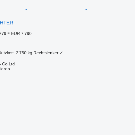
IGHTER
279
≈ EUR 7’790
Nutzlast
2’750 kg
Rechtslenker
✓
 Co Ltd
tieren