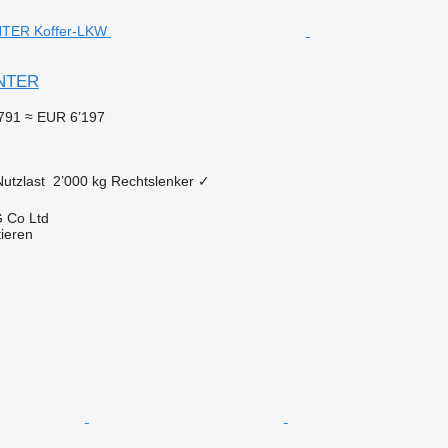
ANTER
791
≈ EUR 6’197
Nutzlast
2’000 kg
Rechtslenker
✓
 Co Ltd
tieren