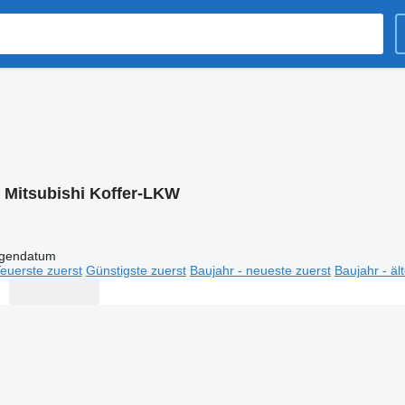
:
Mitsubishi Koffer-LKW
igendatum
euerste zuerst
Günstigste zuerst
Baujahr - neueste zuerst
Baujahr - äl