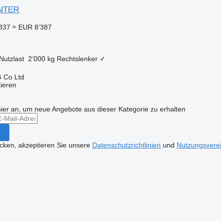
ANTER
837
≈ EUR 8’387
Nutzlast
2’000 kg
Rechtslenker
✓
 Co Ltd
tieren
hier an, um neue Angebote aus dieser Kategorie zu erhalten
icken, akzeptieren Sie unsere
Datenschutzrichtlinien
und
Nutzungsvere