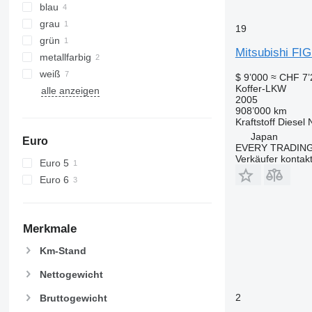
blau
grau
19
grün
Mitsubishi F
metallfarbig
weiß
$ 9’000
≈ CHF 7’
Koffer-LKW
alle anzeigen
2005
908’000 km
Kraftstoff
Diesel
Japan
Euro
EVERY TRADING
Verkäufer kontak
Euro 5
Euro 6
Merkmale
Km-Stand
Nettogewicht
2
Bruttogewicht