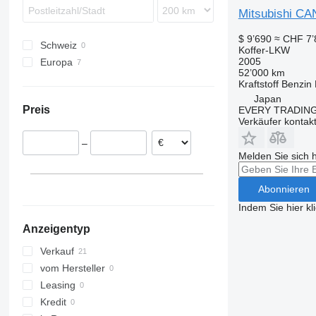
Vario
Mitsubishi C
$ 9’690
≈ CHF 7’
Schweiz
Koffer-LKW
2005
Europa
52’000 km
Portugal
Kraftstoff
Benzin
Tschechien
Japan
Preis
EVERY TRADING
Niederlande
Verkäufer kontak
Deutschland
–
Ungarn
Melden Sie sich 
Vereinigtes Königreich
Abonnieren
Indem Sie hier kl
Anzeigentyp
Verkauf
vom Hersteller
Leasing
Kredit