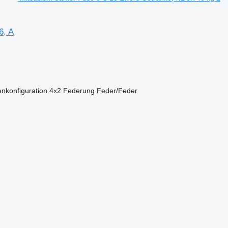
6, A
nkonfiguration
4x2
Federung
Feder/Feder