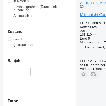
in Raten
x AHK, EU 6, A K
32
Inzahlungnahme (Tausch mit
Zuzahlung)
Mitsubishi Ca
Austausch
EUR 19’800
≈ CH
Koffer-LKW
2016
Zustand
166’110 km
Euro 6
neu
Motorleistung
17
gebraucht
Deutschland,
Baujahr
PEITZMEYER Fahr
seit
5
Jahren bei 
Verkäufer kontak
–
Farbe