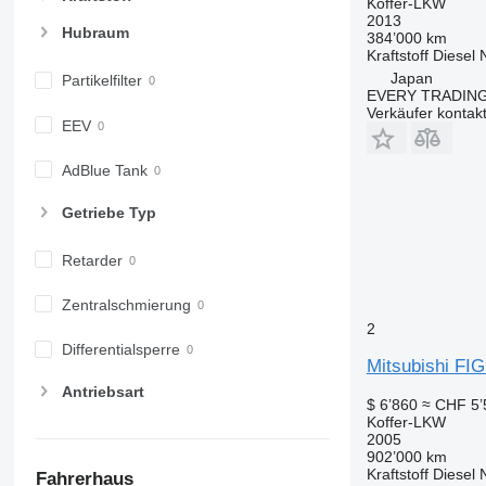
Koffer-LKW
2013
Hubraum
384’000 km
Kraftstoff
Diesel
Japan
Partikelfilter
EVERY TRADING
Verkäufer kontak
EEV
AdBlue Tank
Getriebe Typ
Retarder
Zentralschmierung
2
Differentialsperre
Mitsubishi F
Antriebsart
$ 6’860
≈ CHF 5’
Koffer-LKW
2005
902’000 km
Kraftstoff
Diesel
Fahrerhaus