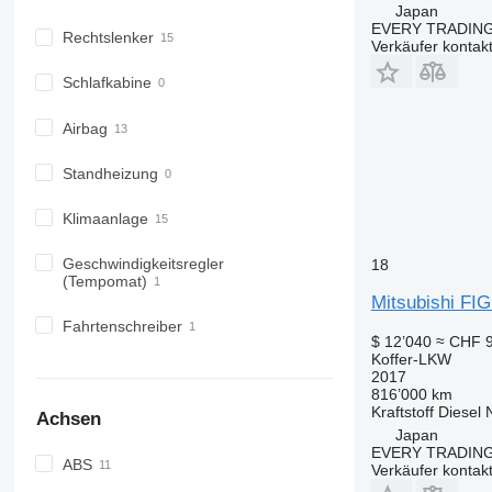
Japan
EVERY TRADING
Rechtslenker
Verkäufer kontak
Schlafkabine
Airbag
Standheizung
Klimaanlage
Geschwindigkeitsregler
18
(Tempomat)
Mitsubishi F
Fahrtenschreiber
$ 12’040
≈ CHF 9
Koffer-LKW
2017
816’000 km
Kraftstoff
Diesel
Achsen
Japan
EVERY TRADING
ABS
Verkäufer kontak