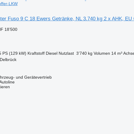
offer-LKW
nter Fuso 9 C 18 Ewers Getränke, NL 3.740 kg 2 x AHK, EU 
F 18’500
5 PS (129 kW)
Kraftstoff
Diesel
Nutzlast
3’740 kg
Volumen
14 m³
Achse
 Delbrück
zeug- und Gerätevertrieb
Autoline
tieren