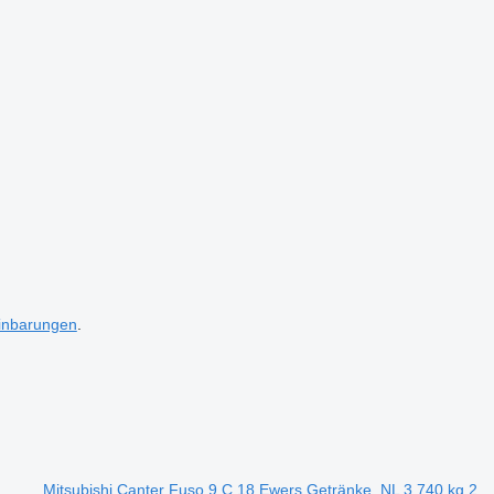
inbarungen
.
Mitsubishi Canter Fuso 9 C 18 Ewers Getränke, NL 3.740 kg 2