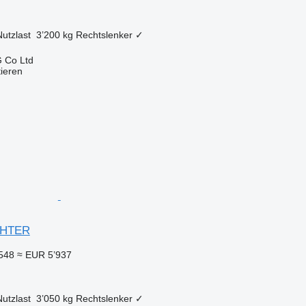
Nutzlast
3’200 kg
Rechtslenker
✓
 Co Ltd
tieren
IGHTER
548
≈ EUR 5’937
Nutzlast
3’050 kg
Rechtslenker
✓