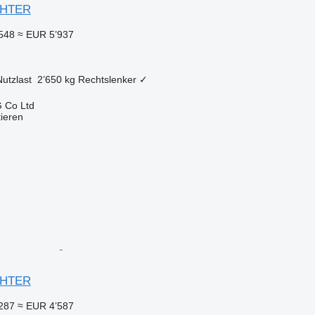
IGHTER
548
≈ EUR 5’937
Nutzlast
2’650 kg
Rechtslenker
✓
 Co Ltd
tieren
IGHTER
287
≈ EUR 4’587