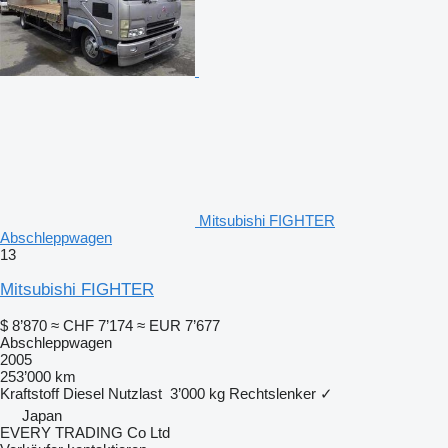
Mitsubishi FIGHTER
Abschleppwagen
13
Mitsubishi FIGHTER
$ 8’870
≈ CHF 7’174
≈ EUR 7’677
Abschleppwagen
2005
253’000 km
Kraftstoff
Diesel
Nutzlast
3’000 kg
Rechtslenker
✓
Japan
EVERY TRADING Co Ltd