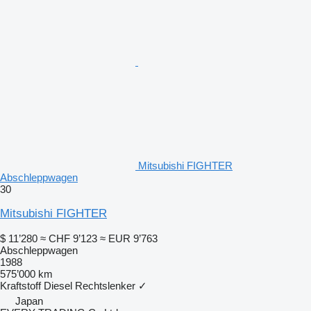
Mitsubishi FIGHTER
Abschleppwagen
30
Mitsubishi FIGHTER
$ 11’280
≈ CHF 9’123
≈ EUR 9’763
Abschleppwagen
1988
575’000 km
Kraftstoff
Diesel
Rechtslenker
✓
Japan