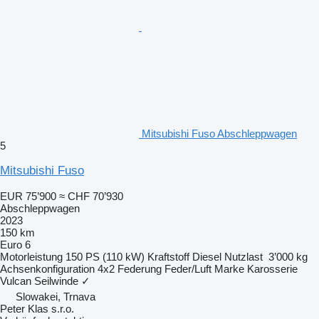
Mitsubishi Fuso Abschleppwagen
5
Mitsubishi Fuso
EUR 75’900
≈ CHF 70’930
Abschleppwagen
2023
150 km
Euro 6
Motorleistung
150 PS (110 kW)
Kraftstoff
Diesel
Nutzlast
3’000 kg
Achsenkonfiguration
4x2
Federung
Feder/Luft
Marke Karosserie
Vulcan
Seilwinde
✓
Slowakei, Trnava
Peter Klas s.r.o.