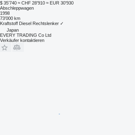
$ 35’740
≈ CHF 28’910
≈ EUR 30’930
Abschleppwagen
1998
73’000 km
Kraftstoff
Diesel
Rechtslenker
✓
Japan
EVERY TRADING Co Ltd
Verkäufer kontaktieren