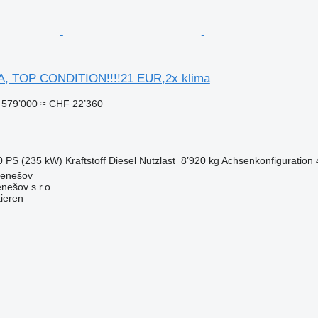
A, TOP CONDITION!!!!21 EUR,2x klima
579’000
≈ CHF 22’360
0 PS (235 kW)
Kraftstoff
Diesel
Nutzlast
8’920 kg
Achsenkonfiguration
Benešov
nešov s.r.o.
tieren