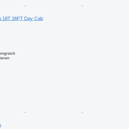
A 18T 26FT Day Cab
önigreich
tieren
A