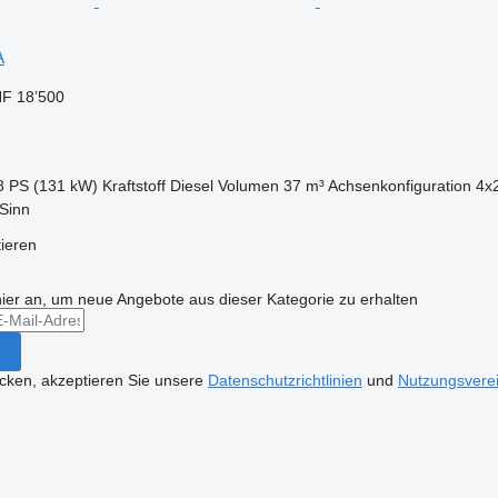
A
F 18’500
8 PS (131 kW)
Kraftstoff
Diesel
Volumen
37 m³
Achsenkonfiguration
4x
Sinn
tieren
hier an, um neue Angebote aus dieser Kategorie zu erhalten
icken, akzeptieren Sie unsere
Datenschutzrichtlinien
und
Nutzungsvere