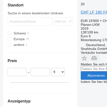
Vario
20
Standort
DAF LF 180 F
Suche in einem bestimmten Umkreis
EUR 19’800
≈ CH
Planen-LKW
2019
138’108 km
Schweiz
Euro 6
Europa
Motorleistung
17
andere
Deutschland
Deutschland, 
Strahlnufa GmbH
Polen
Ukraine
Verkäufer kontak
Tschechien
Preis
Spanien
Melden Sie sich 
Vereinigtes Königreich
–
Italien
Abonnieren
Rumänien
Indem Sie hier kl
Ungarn
alle anzeigen
Anzeigentyp