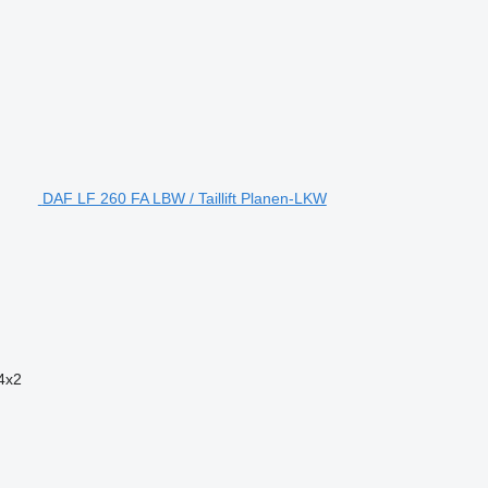
DAF LF 260 FA LBW / Taillift Planen-LKW
4x2