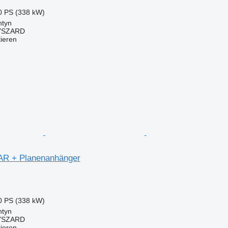
0 PS (338 kW)
ntyn
YSZARD
tieren
AR + Planenanhänger
0 PS (338 kW)
ntyn
YSZARD
tieren