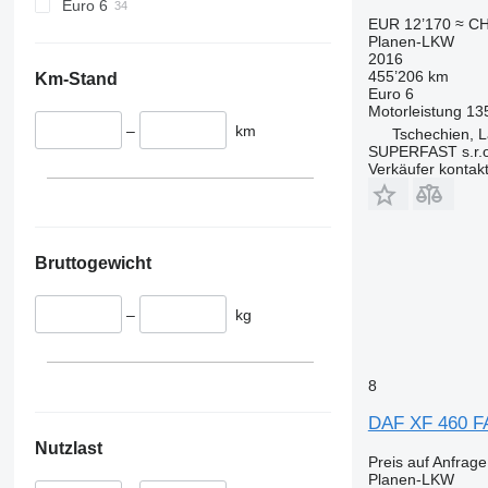
Euro 6
EUR 12’170
≈ CH
Planen-LKW
2016
455’206 km
Km-Stand
Euro 6
Motorleistung
13
–
km
Tschechien, L
SUPERFAST s.r.o
Verkäufer kontak
Bruttogewicht
–
kg
8
DAF XF 460 F
Nutzlast
Preis auf Anfrage
Planen-LKW