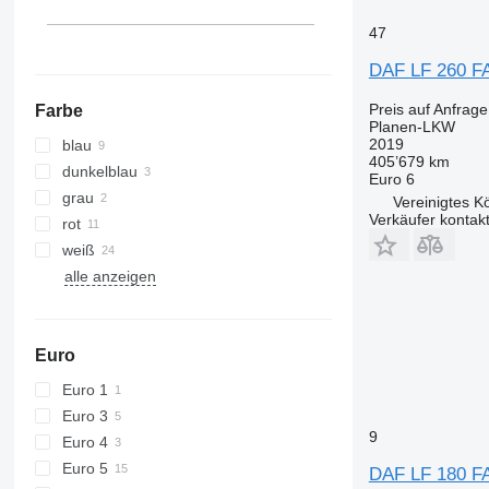
47
DAF LF 260 F
Preis auf Anfrage
Farbe
Planen-LKW
2019
blau
405’679 km
dunkelblau
Euro 6
grau
Vereinigtes K
Verkäufer kontak
rot
weiß
alle anzeigen
Euro
Euro 1
Euro 3
9
Euro 4
Euro 5
DAF LF 180 F