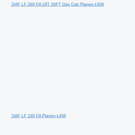
DAF LF 260 FA 18T 26FT Day Cab Planen-LKW
DAF LF 180 FA Planen-LKW