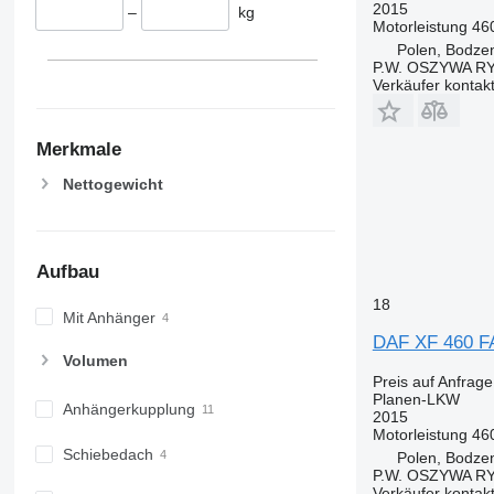
2015
–
kg
Motorleistung
46
Polen, Bodze
P.W. OSZYWA R
Verkäufer kontak
Merkmale
Nettogewicht
Aufbau
18
Mit Anhänger
DAF XF 460 F
Volumen
Preis auf Anfrage
Planen-LKW
Anhängerkupplung
2015
Motorleistung
46
Schiebedach
Polen, Bodze
P.W. OSZYWA R
Verkäufer kontak