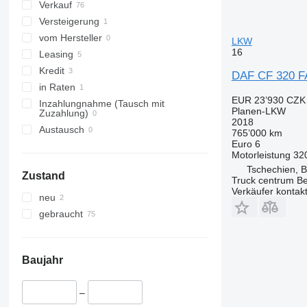
Verkauf
Versteigerung
vom Hersteller
LKW
16
Leasing
Kredit
DAF CF 320 F
in Raten
EUR 23’930
CZK 
Inzahlungnahme (Tausch mit
Planen-LKW
Zuzahlung)
2018
Austausch
765’000 km
Euro 6
Motorleistung
32
Tschechien, 
Zustand
Truck centrum Be
Verkäufer kontak
neu
gebraucht
Baujahr
–