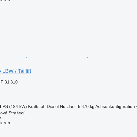
LBW / Taillift
F 31’310
4 PS (194 kW)
Kraftstoff
Diesel
Nutzlast
5’870 kg
Achsenkonfiguration
ové Strašecí
o
tieren