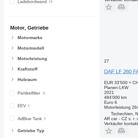
Ladebordwand
Motor, Getriebe
Motormarke
Motormodell
Motorleistung
27
Kraftstoff
DAF LF 260 FA 
Hubraum
EUR 33’500
≈ CH
Planen-LKW
2021
Partikelfilter
484’000 km
Euro 6
EEV
Motorleistung
26
Tschechien, N
AdBlue Tank
AR car - CZ s. r. 
Verkäufer kontak
Getriebe Typ