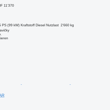
F 11’370
5 PS (99 kW)
Kraftstoff
Diesel
Nutzlast
2’660 kg
avičky
.
tieren
AR