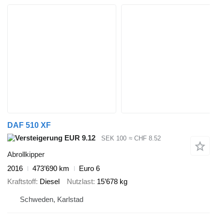
DAF 510 XF
EUR 9.12
SEK 100
≈ CHF 8.52
Abrollkipper
2016
473’690 km
Euro 6
Kraftstoff
Diesel
Nutzlast
15’678 kg
Schweden, Karlstad