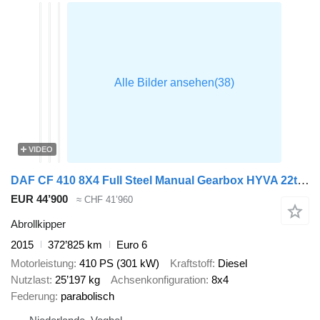
VIDEO
DAF CF 410 8X4 Full Steel Manual Gearbox HYVA 22t Hook Big-Axle Euro
EUR 44’900
≈ CHF 41’960
Abrollkipper
2015
372’825 km
Euro 6
Motorleistung
410 PS (301 kW)
Kraftstoff
Diesel
Nutzlast
25’197 kg
Achsenkonfiguration
8x4
Federung
parabolisch