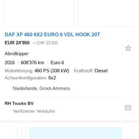
DAF XF 460 6X2 EURO 6 VDL HOOK 20T
EUR 24’950
≈ CHF 23’320
Abrollkipper
2016
608’376 km
Euro 6
Motorleistung
460 PS (338 kW)
Kraftstoff
Diesel
Achsenkonfiguration
6x2
Niederlande, Groot-Ammers
RH Trucks BV