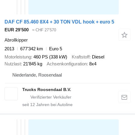
DAF CF 85.460 8X4 + 30 TON VDL hook + euro 5
EUR 29’500
≈ CHF 27’570
Abrollkipper
2013
677’342 km
Euro 5
Motorleistung
460 PS (338 kW)
Kraftstoff
Diesel
Nutzlast
21’845 kg
Achsenkonfiguration
8x4
Niederlande, Roosendaal
Trucks Roosendaal B.V.
seit
12
Jahren bei Autoline