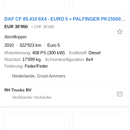
DAF CF 85.410 6X4 - EURO 5 + PALFINGER PK15500 + REMOTE + PALFINGER
EUR 38’950
≈ CHF 36’400
Abrollkipper
2010
322’923 km
Euro 5
Motorleistung
408 PS (300 kW)
Kraftstoff
Diesel
Nutzlast
17’099 kg
Achsenkonfiguration
6x4
Federung
Feder/Feder
Niederlande, Groot-Ammers
RH Trucks BV