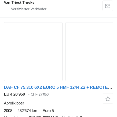
Van Triest Trucks
DAF CF 75.310 6X2 EURO 5 HMF 1244 Z2 + REMOTE + HIAB 17T HOOK
EUR 28’950
≈ CHF 27’050
Abrollkipper
2008
432’674 km
Euro 5