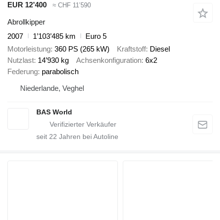
EUR 12’400
≈ CHF 11’590
Abrollkipper
2007
1’103’485 km
Euro 5
Motorleistung
360 PS (265 kW)
Kraftstoff
Diesel
Nutzlast
14’930 kg
Achsenkonfiguration
6x2
Federung
parabolisch
Niederlande, Veghel
BAS World
seit
22
Jahren bei Autoline