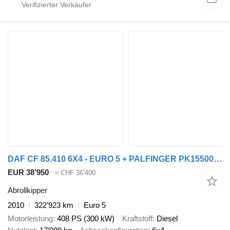
DAF CF 85.410 6X4 - EURO 5 + PALFINGER PK15500 + REMOTE + PALFINGER
EUR 38’950
≈ CHF 36’400
Abrollkipper
2010
322’923 km
Euro 5
Motorleistung
408 PS (300 kW)
Kraftstoff
Diesel