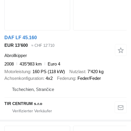
DAF LF 45.160
EUR 13’600
≈ CHF 12’710
Abrollkipper
2008
435’983 km
Euro 4
Motorleistung
160 PS (118 kW)
Nutzlast
7’420 kg
Achsenkonfiguration
4x2
Federung
Feder/Feder
Tschechien, Strančice
TIR CENTRUM s.r.o