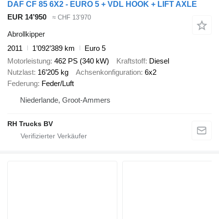
DAF CF 85 6X2 - EURO 5 + VDL HOOK + LIFT AXLE
EUR 14’950
≈ CHF 13’970
Abrollkipper
2011
1’092’389 km
Euro 5
Motorleistung
462 PS (340 kW)
Kraftstoff
Diesel
Nutzlast
16’205 kg
Achsenkonfiguration
6x2
Federung
Feder/Luft
Niederlande, Groot-Ammers
RH Trucks BV