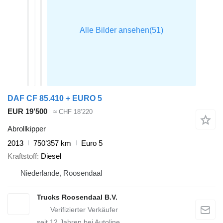
DAF CF 85.410 + EURO 5
EUR 19’500
≈ CHF 18’220
Abrollkipper
2013
750’357 km
Euro 5
Kraftstoff
Diesel
Niederlande, Roosendaal
Trucks Roosendaal B.V.
seit
12
Jahren bei Autoline