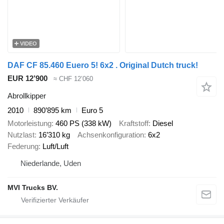
VIDEO
DAF CF 85.460 Euero 5! 6x2 . Original Dutch truck!
EUR 12’900
≈ CHF 12’060
Abrollkipper
2010
890’895 km
Euro 5
Motorleistung
460 PS (338 kW)
Kraftstoff
Diesel
Nutzlast
16’310 kg
Achsenkonfiguration
6x2
Federung
Luft/Luft
Niederlande, Uden
MVI Trucks BV.