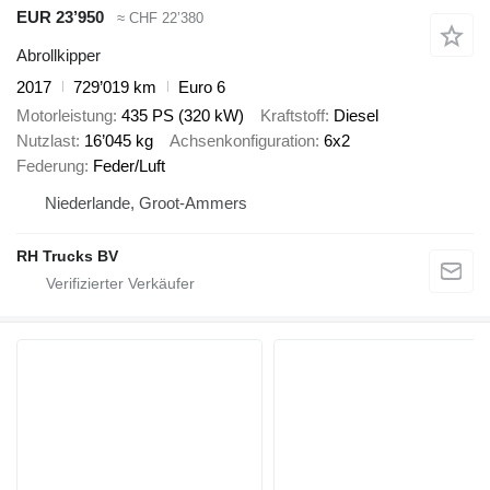
EUR 23’950
≈ CHF 22’380
Abrollkipper
2017
729’019 km
Euro 6
Motorleistung
435 PS (320 kW)
Kraftstoff
Diesel
Nutzlast
16’045 kg
Achsenkonfiguration
6x2
Federung
Feder/Luft
Niederlande, Groot-Ammers
RH Trucks BV