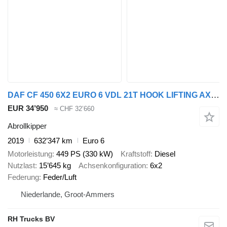
DAF CF 450 6X2 EURO 6 VDL 21T HOOK LIFTING AXLE
EUR 34’950
≈ CHF 32’660
Abrollkipper
2019
632’347 km
Euro 6
Motorleistung
449 PS (330 kW)
Kraftstoff
Diesel
Nutzlast
15’645 kg
Achsenkonfiguration
6x2
Federung
Feder/Luft
Niederlande, Groot-Ammers
RH Trucks BV