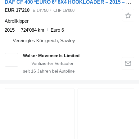
DAF CF 400 *EURO 6* 8X4 HOOKLOADER – 2015 – YH15 GBO
EUR 17’210
£ 14’750
≈ CHF 16’080
Abrollkipper
2015
724’084 km
Euro 6
Vereinigtes Königreich, Sawley
Walker Movements Limited
seit
16
Jahren bei Autoline