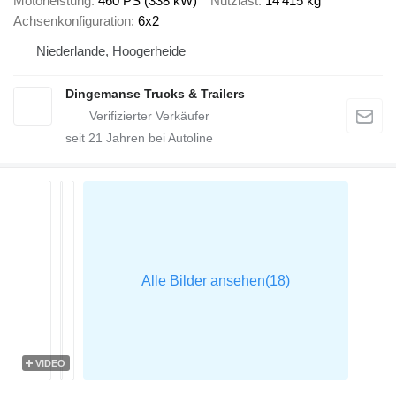
Motorleistung
460 PS (338 kW)
Nutzlast
14’415 kg
Achsenkonfiguration
6x2
Niederlande, Hoogerheide
Dingemanse Trucks & Trailers
seit
21
Jahren bei Autoline
VIDEO