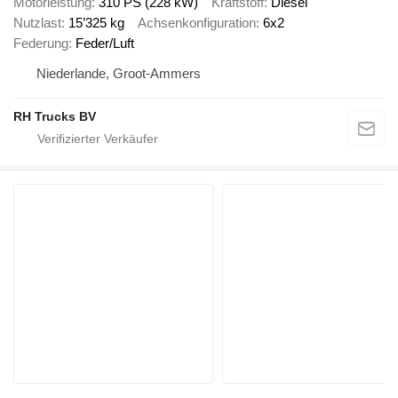
Motorleistung
310 PS (228 kW)
Kraftstoff
Diesel
Nutzlast
15’325 kg
Achsenkonfiguration
6x2
Federung
Feder/Luft
Niederlande, Groot-Ammers
RH Trucks BV