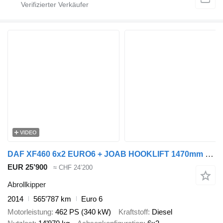
VIDEO
DAF XF460 6x2 EURO6 + JOAB HOOKLIFT 1470mm + MANUAL
EUR 25’900
≈ CHF 24’200
Abrollkipper
2014
565’787 km
Euro 6
Motorleistung
462 PS (340 kW)
Kraftstoff
Diesel