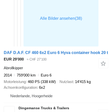
DAF D.A.F. CF 460 6x2 Euro 6 Hyva container hook 20 t
EUR 29’000
≈ CHF 27’100
Abrollkipper
2014
759’000 km
Euro 6
Motorleistung
460 PS (338 kW)
Nutzlast
14’415 kg
Achsenkonfiguration
6x2
Niederlande, Hoogerheide
Dingemanse Trucks & Trailers