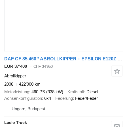
DAF CF 85.460 * ABROLLKIPPER + EPSILON E120Z /6x4
EUR 37’400
≈ CHF 34’950
Abrollkipper
2008
422’000 km
Motorleistung
460 PS (338 kW)
Kraftstoff
Diesel
Achsenkonfiguration
6x4
Federung
Feder/Feder
Ungarn, Budapest
Laslo Truck