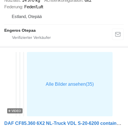
Nutzlast
14’970 kg
Achsenkonfiguration
6x2
Federung
Feder/Luft
Estland, Otepää
Engeros Otepaa
VIDEO
DAF CF85.360 6X2 NL-Truck VDL S-20-6200 containersystem Lift-axle Au