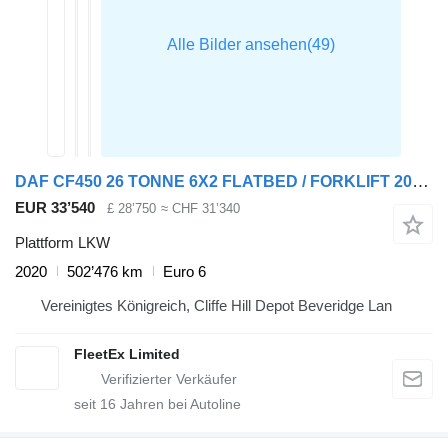
DAF CF450 26 TONNE 6X2 FLATBED / FORKLIFT 2020 – DL20 YXV
EUR 33’540
£ 28’750
≈ CHF 31’340
Plattform LKW
2020
502’476 km
Euro 6
Vereinigtes Königreich, Cliffe Hill Depot Beveridge Lan
FleetEx Limited
seit
16
Jahren bei Autoline