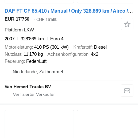
DAF FT CF 85.410 / Manual / Only 328.869 km / Airco / NL Truck
EUR 17’750
≈ CHF 16’590
Plattform LKW
2007
328’869 km
Euro 4
Motorleistung
410 PS (301 kW)
Kraftstoff
Diesel
Nutzlast
11’170 kg
Achsenkonfiguration
4x2
Federung
Feder/Luft
Niederlande, Zaltbommel
Van Hemert Trucks BV