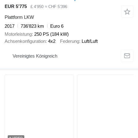
EUR 5’775
£ 4’950
≈ CHF 5’396
Plattform LKW
2017
736’823 km
Euro 6
Motorleistung
250 PS (184 kW)
Achsenkonfiguration
4x2
Federung
Luft/Luft
Vereinigtes Königreich
VIDEO