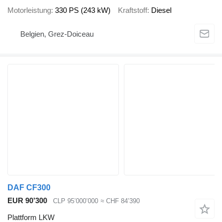
Motorleistung
330 PS (243 kW)
Kraftstoff
Diesel
Belgien, Grez-Doiceau
DAF CF300
EUR 90’300
CLP 95’000’000
≈ CHF 84’390
Plattform LKW