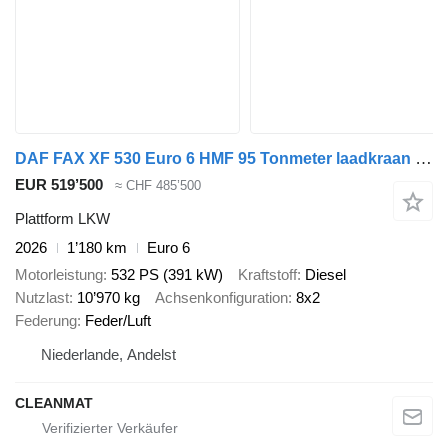
DAF FAX XF 530 Euro 6 HMF 95 Tonmeter laadkraan + Fly-Jib NEW & UNUS
EUR 519’500
≈ CHF 485’500
Plattform LKW
2026
1’180 km
Euro 6
Motorleistung
532 PS (391 kW)
Kraftstoff
Diesel
Nutzlast
10’970 kg
Achsenkonfiguration
8x2
Federung
Feder/Luft
Niederlande, Andelst
CLEANMAT