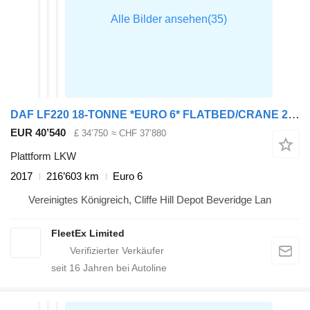
DAF LF220 18-TONNE *EURO 6* FLATBED/CRANE 2017 – MX66 MMV
EUR 40’540
£ 34’750
≈ CHF 37’880
Plattform LKW
2017
216’603 km
Euro 6
Vereinigtes Königreich, Cliffe Hill Depot Beveridge Lan
FleetEx Limited
seit
16
Jahren bei Autoline