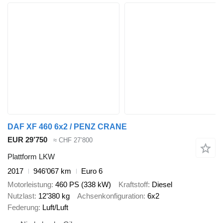
DAF XF 460 6x2 / PENZ CRANE
EUR 29’750
≈ CHF 27’800
Plattform LKW
2017
946’067 km
Euro 6
Motorleistung
460 PS (338 kW)
Kraftstoff
Diesel
Nutzlast
12’380 kg
Achsenkonfiguration
6x2
Federung
Luft/Luft