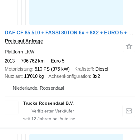
DAF CF 85.510 + FASSI 80TON 6x + 8X2 + EURO 5 + REMOTE
Preis auf Anfrage
Plattform LKW
2013
706’762 km
Euro 5
Motorleistung
510 PS (375 kW)
Kraftstoff
Diesel
Nutzlast
13’010 kg
Achsenkonfiguration
8x2
Niederlande, Roosendaal
Trucks Roosendaal B.V.
seit
12
Jahren bei Autoline