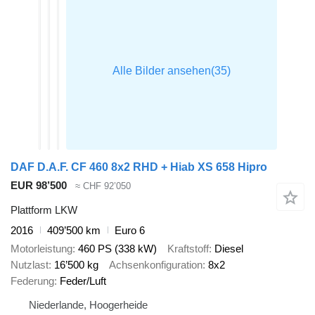
DAF D.A.F. CF 460 8x2 RHD + Hiab XS 658 Hipro
EUR 98’500
≈ CHF 92’050
Plattform LKW
2016
409’500 km
Euro 6
Motorleistung
460 PS (338 kW)
Kraftstoff
Diesel
Nutzlast
16’500 kg
Achsenkonfiguration
8x2
Federung
Feder/Luft
Niederlande, Hoogerheide