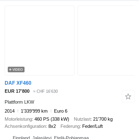
VIDEO
DAF XF460
EUR 17’800
≈ CHF 16’630
Plattform LKW
2014
1’339’999 km
Euro 6
Motorleistung
460 PS (338 kW)
Nutzlast
21’700 kg
Achsenkonfiguration
8x2
Federung
Feder/Luft
Finnland, Jalasjärvi, Etelä-Pohjanmaa