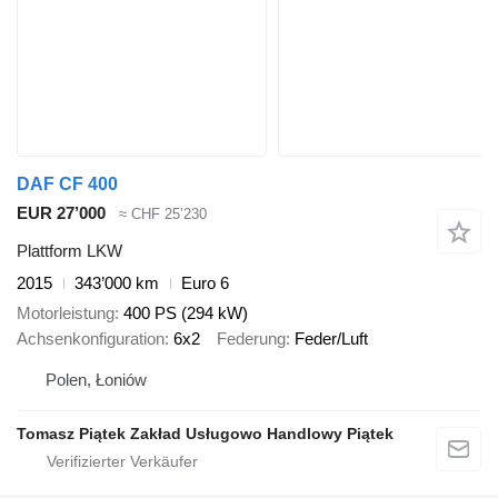
DAF CF 400
EUR 27’000
≈ CHF 25’230
Plattform LKW
2015
343’000 km
Euro 6
Motorleistung
400 PS (294 kW)
Achsenkonfiguration
6x2
Federung
Feder/Luft
Polen, Łoniów
Tomasz Piątek Zakład Usługowo Handlowy Piątek