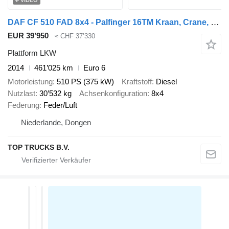
DAF CF 510 FAD 8x4 - Palfinger 16TM Kraan, Crane, New Engine -Retard
EUR 39’950
≈ CHF 37’330
Plattform LKW
2014
461’025 km
Euro 6
Motorleistung
510 PS (375 kW)
Kraftstoff
Diesel
Nutzlast
30’532 kg
Achsenkonfiguration
8x4
Federung
Feder/Luft
Niederlande, Dongen
TOP TRUCKS B.V.