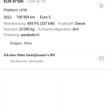
EUR 87’500
≈ CHF 81’770
Plattform LKW
2012
700’359 km
Euro 5
Motorleistung
459 PS (337 kW)
Kraftstoff
Diesel
Nutzlast
21’045 kg
Achsenkonfiguration
8x4
Federung
parabolisch
Belgien, Meer
GA den Otter bedrijfsauto’s BV