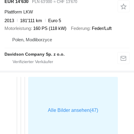
EUR 14’630
PLN 63’000
≈ CHF 13’670
Plattform LKW
2013
181’111 km
Euro 5
Motorleistung
160 PS (118 kW)
Federung
Feder/Luft
Polen, Modliborzyce
Davidson Company Sp. z o.o.