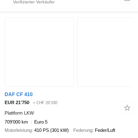
DAF CF 410
EUR 21’750
≈ CHF 20’330
Plattform LKW
709’000 km
Euro 5
Motorleistung
410 PS (301 kW)
Federung
Feder/Luft