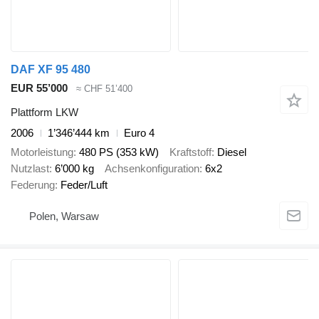
DAF XF 95 480
EUR 55’000
≈ CHF 51’400
Plattform LKW
2006
1’346’444 km
Euro 4
Motorleistung
480 PS (353 kW)
Kraftstoff
Diesel
Nutzlast
6’000 kg
Achsenkonfiguration
6x2
Federung
Feder/Luft
Polen, Warsaw