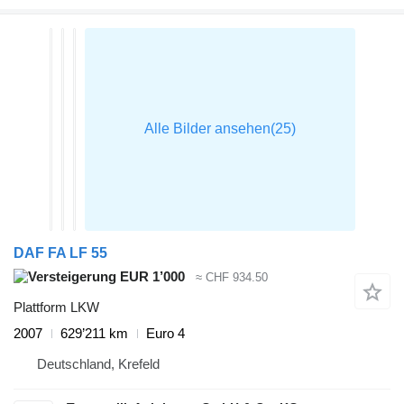
DAF FA LF 55
EUR 1’000
≈ CHF 934.50
Plattform LKW
2007
629’211 km
Euro 4
Deutschland, Krefeld