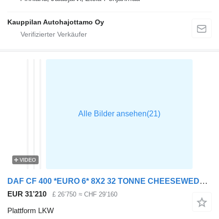
Kauppilan Autohajottamo Oy
VIDEO
DAF CF 400 *EURO 6* 8X2 32 TONNE CHEESEWEDGE BEAVERTAIL – 2015 – PN6
EUR 31’210
£ 26’750
≈ CHF 29’160
Plattform LKW