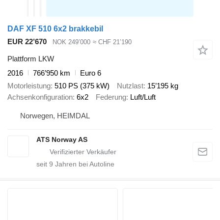
DAF XF 510 6x2 brakkebil
EUR 22’670
NOK 249’000
≈ CHF 21’190
Plattform LKW
2016
766’950 km
Euro 6
Motorleistung
510 PS (375 kW)
Nutzlast
15’195 kg
Achsenkonfiguration
6x2
Federung
Luft/Luft
Norwegen, HEIMDAL
ATS Norway AS
seit
9
Jahren bei Autoline