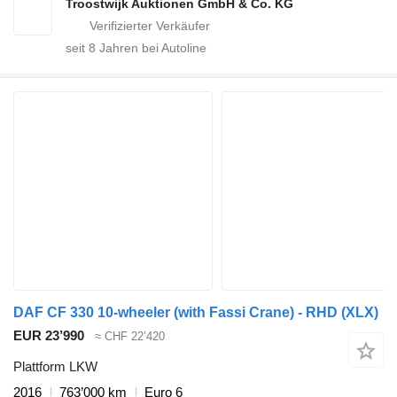
Troostwijk Auktionen GmbH & Co. KG
seit
8
Jahren bei Autoline
DAF CF 330 10-wheeler (with Fassi Crane) - RHD (XLX)
EUR 23’990
≈ CHF 22’420
Plattform LKW
2016
763’000 km
Euro 6