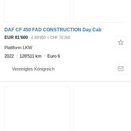
DAF CF 450 FAD CONSTRUCTION Day Cab
EUR 81’600
£ 69’950
≈ CHF 76’260
Plattform LKW
2022
128’511 km
Euro 6
Vereinigtes Königreich