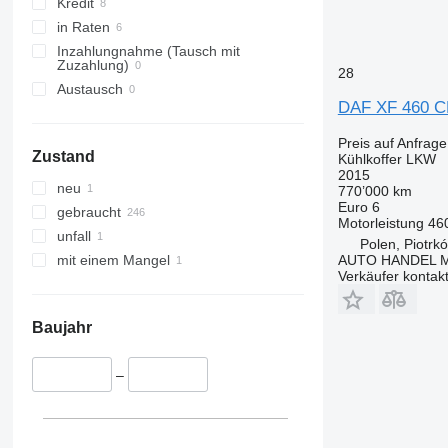
Kredit
in Raten
Inzahlungnahme (Tausch mit
Zuzahlung)
28
Austausch
DAF XF 460 
Preis auf Anfrage
Zustand
Kühlkoffer LKW
2015
neu
770’000 km
Euro 6
gebraucht
Motorleistung
46
unfall
Polen, Piotrk
AUTO HANDEL Ma
mit einem Mangel
Verkäufer kontak
Baujahr
–