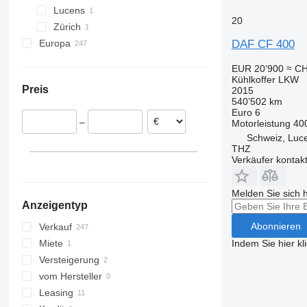
Lucens
CF 450
20
Zürich
CF 460
Europa
DAF CF 400
CF 480
Niederlande
EUR 20’900
≈ CH
Vereinigtes Königreich
Kühlkoffer LKW
Preis
2015
Polen
540’502 km
Ungarn
Euro 6
–
Motorleistung
40
Deutschland
Schweiz, Luc
Belgien
THZ
Rumänien
Verkäufer kontak
Spanien
alle anzeigen
Melden Sie sich 
Anzeigentyp
Abonnieren
Verkauf
Indem Sie hier kl
Miete
Versteigerung
vom Hersteller
Leasing