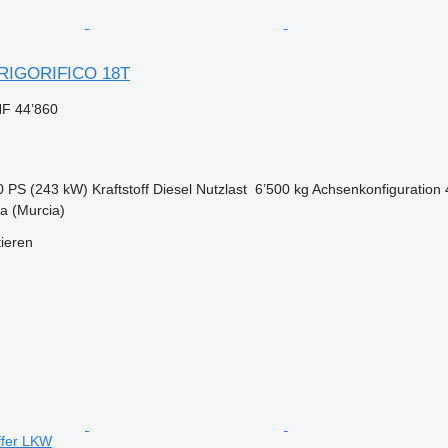
FRIGORIFICO 18T
F 44’860
0 PS (243 kW)
Kraftstoff
Diesel
Nutzlast
6’500 kg
Achsenkonfiguration
a (Murcia)
tieren
ffer LKW