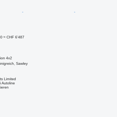
50
≈ CHF 6’487
ion
4x2
önigreich, Sawley
s Limited
 Autoline
tieren