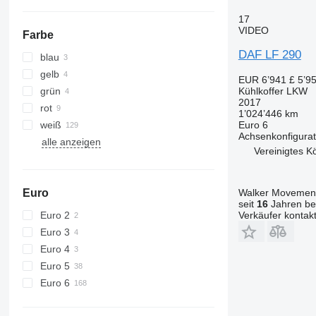
17
VIDEO
Farbe
DAF LF 290
blau
gelb
EUR 6’941
£ 5’9
grün
Kühlkoffer LKW
2017
rot
1’024’446 km
weiß
Euro 6
Achsenkonfigurat
alle anzeigen
Vereinigtes K
Euro
Walker Movement
seit
16
Jahren bei
Euro 2
Verkäufer kontak
Euro 3
Euro 4
Euro 5
Euro 6