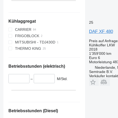
Kühlaggregat
25
CARRIER
DAF XF 480
FRIGOBLOCK
SUPRA
Preis auf Anfrage
MITSUBISHI - TDJ430D
SUPRA 550
Kühlkoffer LKW
THERMO KING
SUPRA 750
2018
1’359’000 km
SUPRA 750 MT
SPECTRUM
Euro 6
SUPRA 850
T 800R
Motorleistung
48
Betriebsstunden (elektrisch)
SUPRA 850 MT
T 1000R
Niederlande,
Semtrade B.V.
SUPRA 850 Silent
T 1200R Spectrum
Verkäufer kontak
–
M/Std.
SUPRA 950
TS 500
SUPRA 950 MT
UT 1200
SUPRA 950 Silent
V 500 MAX
SUPRA 950U
SUPRA 1050 MT
Betriebsstunden (Diesel)
SUPRA 1050 Silent
SUPRA 1150