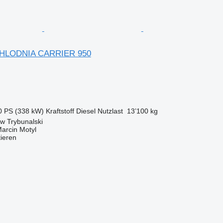
CHLODNIA CARRIER 950
0 PS (338 kW)
Kraftstoff
Diesel
Nutzlast
13’100 kg
ów Trybunalski
rcin Motyl
tieren