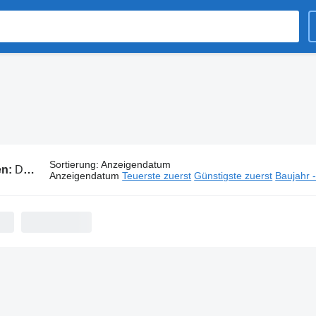
Sortierung
:
Anzeigendatum
en:
DAF Kühlkoffer LKW
Anzeigendatum
Teuerste zuerst
Günstigste zuerst
Baujahr 