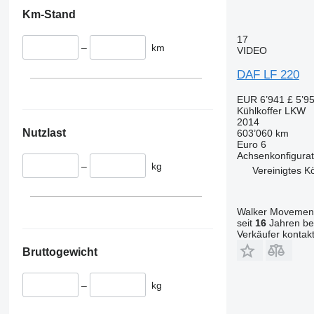
Km-Stand
17
–
km
VIDEO
DAF LF 220
EUR 6’941
£ 5’9
Kühlkoffer LKW
2014
Nutzlast
603’060 km
Euro 6
Achsenkonfigurat
–
kg
Vereinigtes K
Walker Movement
seit
16
Jahren bei
Verkäufer kontak
Bruttogewicht
–
kg