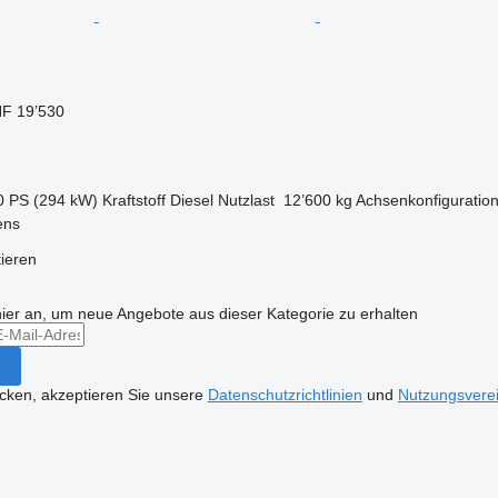
F 19’530
0 PS (294 kW)
Kraftstoff
Diesel
Nutzlast
12’600 kg
Achsenkonfiguratio
ens
tieren
hier an, um neue Angebote aus dieser Kategorie zu erhalten
icken, akzeptieren Sie unsere
Datenschutzrichtlinien
und
Nutzungsvere