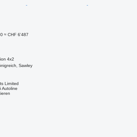
50
≈ CHF 6’487
ion
4x2
önigreich, Sawley
s Limited
 Autoline
tieren