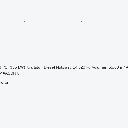
3 PS (355 kW)
Kraftstoff
Diesel
Nutzlast
14’520 kg
Volumen
55.69 m³
A
 MAASDIJK
tieren