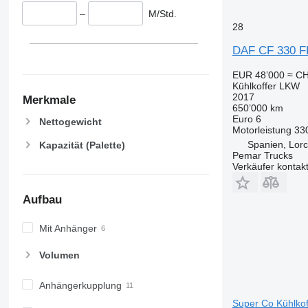
–
M/Std.
SUPRA 1150 MT
28
SUPRA 1250
SUPRA 1250 MT
DAF CF 330 
VECTOR
EUR 48’000
≈ CH
VECTOR 1550
Kühlkoffer LKW
2017
Merkmale
VECTOR 1850
650’000 km
VECTOR 1950 MT
Euro 6
Nettogewicht
Motorleistung
33
XARIOS 500
Spanien, Lorc
Kapazität (Palette)
XARIOS 600
Pemar Trucks
Verkäufer kontak
Aufbau
Mit Anhänger
Volumen
Anhängerkupplung
Super Co Kühlko