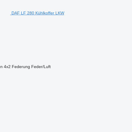
DAF LF 280 Kühlkoffer LKW
on
4x2
Federung
Feder/Luft