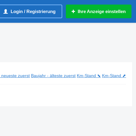
Login / Registrierung
Ihre Anzeige einstellen
- neueste zuerst
Baujahr - älteste zuerst
Km-Stand ⬊
Km-Stand ⬈