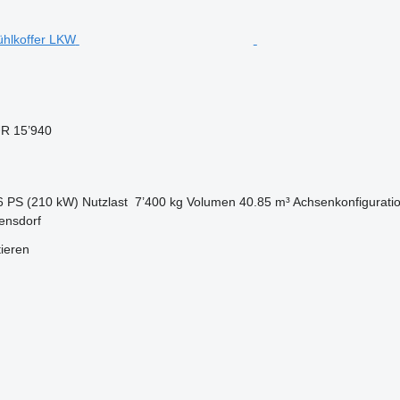
R 15’940
6 PS (210 kW)
Nutzlast
7’400 kg
Volumen
40.85 m³
Achsenkonfigurati
ensdorf
tieren