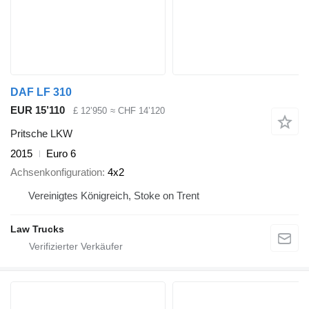
DAF LF 310
EUR 15’110
£ 12’950
≈ CHF 14’120
Pritsche LKW
2015
Euro 6
Achsenkonfiguration
4x2
Vereinigtes Königreich, Stoke on Trent
Law Trucks