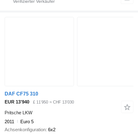
DAF CF75 310
EUR 13’940
£ 11’950
≈ CHF 13’030
Pritsche LKW
2011
Euro 5
Achsenkonfiguration
6x2