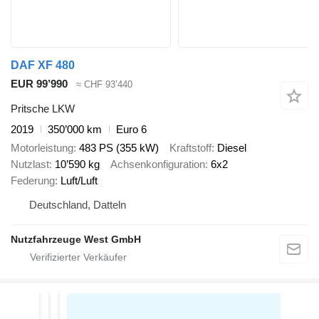
DAF XF 480
EUR 99’990
≈ CHF 93’440
Pritsche LKW
2019
350’000 km
Euro 6
Motorleistung
483 PS (355 kW)
Kraftstoff
Diesel
Nutzlast
10’590 kg
Achsenkonfiguration
6x2
Federung
Luft/Luft
Deutschland, Datteln
Nutzfahrzeuge West GmbH