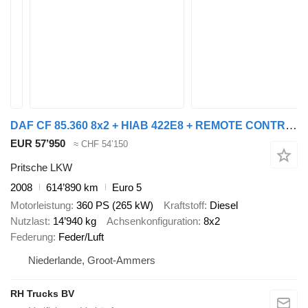
DAF CF 85.360 8x2 + HIAB 422E8 + REMOTE CONTROL
EUR 57’950
≈ CHF 54’150
Pritsche LKW
2008
614’890 km
Euro 5
Motorleistung
360 PS (265 kW)
Kraftstoff
Diesel
Nutzlast
14’940 kg
Achsenkonfiguration
8x2
Federung
Feder/Luft
Niederlande, Groot-Ammers
RH Trucks BV