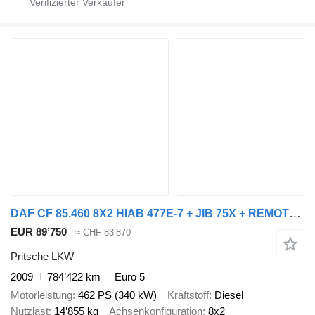
DAF CF 85.460 8X2 HIAB 477E-7 + JIB 75X + REMOTE CONTROL
EUR 89’750
≈ CHF 83’870
Pritsche LKW
2009
784’422 km
Euro 5
Motorleistung
462 PS (340 kW)
Kraftstoff
Diesel
Nutzlast
14’855 kg
Achsenkonfiguration
8x2