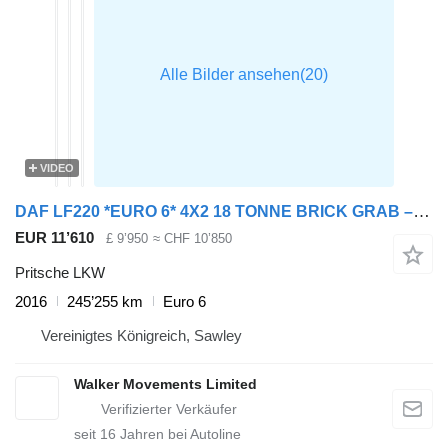
VIDEO
DAF LF220 *EURO 6* 4X2 18 TONNE BRICK GRAB – 2016 – MX16 FEV
EUR 11’610
£ 9’950
≈ CHF 10’850
Pritsche LKW
2016
245’255 km
Euro 6
Vereinigtes Königreich, Sawley
Walker Movements Limited
seit
16
Jahren bei Autoline