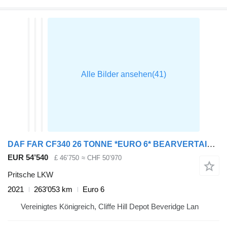
DAF FAR CF340 26 TONNE *EURO 6* BEARVERTAIL 2021 – PN71 GKA
EUR 54’540
£ 46’750
≈ CHF 50’970
Pritsche LKW
2021
263’053 km
Euro 6
Vereinigtes Königreich, Cliffe Hill Depot Beveridge Lan