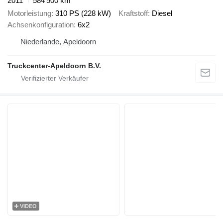
2011
584’500 km
Motorleistung
310 PS (228 kW)
Kraftstoff
Diesel
Achsenkonfiguration
6x2
Niederlande, Apeldoorn
Truckcenter-Apeldoorn B.V.
VIDEO