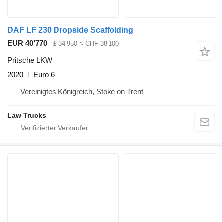
DAF LF 230 Dropside Scaffolding
EUR 40’770
£ 34’950
≈ CHF 38’100
Pritsche LKW
2020
Euro 6
Vereinigtes Königreich, Stoke on Trent
Law Trucks