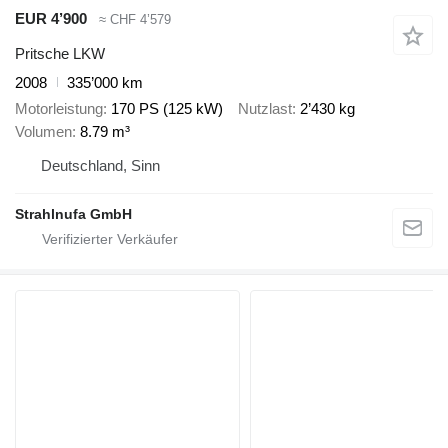
EUR 4’900
≈ CHF 4’579
Pritsche LKW
2008
335’000 km
Motorleistung
170 PS (125 kW)
Nutzlast
2’430 kg
Volumen
8.79 m³
Deutschland, Sinn
Strahlnufa GmbH