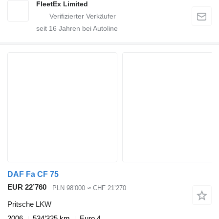
FleetEx Limited
seit
16
Jahren bei Autoline
DAF Fa CF 75
EUR 22’760
PLN 98’000
≈ CHF 21’270
Pritsche LKW
2006
534’325 km
Euro 4