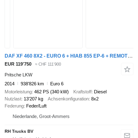
DAF XF 460 8X2 - EURO 6 + HIAB 855 EP-6 + REMOTE + STEERING AXLE
EUR 119’750
≈ CHF 111’900
Pritsche LKW
2014
938’826 km
Euro 6
Motorleistung
462 PS (340 kW)
Kraftstoff
Diesel
Nutzlast
13’207 kg
Achsenkonfiguration
8x2
Federung
Feder/Luft
Niederlande, Groot-Ammers
RH Trucks BV