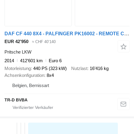
DAF CF 440 8X4 - PALFINGER PK16002 - REMOTE CONTROL
EUR 42’950
≈ CHF 40’140
Pritsche LKW
2014
412’601 km
Euro 6
Motorleistung
440 PS (323 kW)
Nutzlast
16’416 kg
Achsenkonfiguration
8x4
Belgien, Bernissart
TR-D BVBA