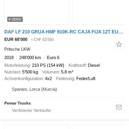
VIDEO
DAF LF 210 GRUA HMF 910K-RC CAJA FIJA 12T EURO 6
EUR 68’000
≈ CHF 63’550
Pritsche LKW
2018
248’000 km
Euro 6
Motorleistung
210 PS (154 kW)
Kraftstoff
Diesel
Nutzlast
5’500 kg
Volumen
5.8 m³
Achsenkonfiguration
4x2
Federung
Feder/Luft
Spanien, Lorca (Murcia)
Pemar Trucks