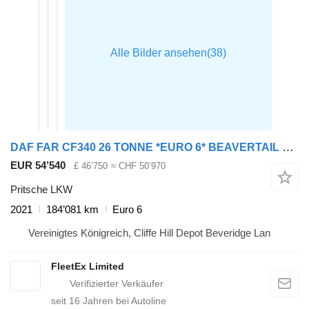
DAF FAR CF340 26 TONNE *EURO 6* BEAVERTAIL 2021 – PN71 GJZ
EUR 54’540
£ 46’750
≈ CHF 50’970
Pritsche LKW
2021
184’081 km
Euro 6
Vereinigtes Königreich, Cliffe Hill Depot Beveridge Lan
FleetEx Limited
seit
16
Jahren bei Autoline