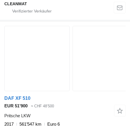
CLEANMAT
DAF XF 510
EUR 51’900
≈ CHF 48’500
Pritsche LKW
2017
561’547 km
Euro 6