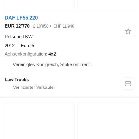
DAF LF55 220
EUR 12’770
£ 10’950
≈ CHF 11’940
Pritsche LKW
2012
Euro 5
Achsenkonfiguration
4x2
Vereinigtes Königreich, Stoke on Trent
Law Trucks