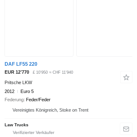
DAF LF55 220
EUR 12’770
£ 10’950
≈ CHF 11’940
Pritsche LKW
2012
Euro 5
Federung
Feder/Feder
Vereinigtes Königreich, Stoke on Trent
Law Trucks