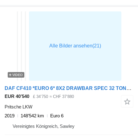
VIDEO
DAF CF410 *EURO 6* 8X2 DRAWBAR SPEC 32 TONNE BRICK GRAB – 2019 – FP1
EUR 40’540
£ 34’750
≈ CHF 37’880
Pritsche LKW
2019
148’542 km
Euro 6
Vereinigtes Königreich, Sawley