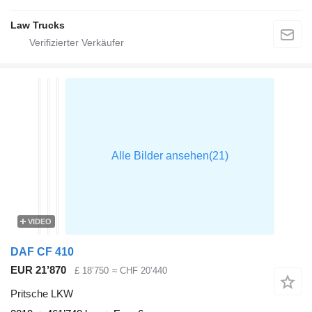
Law Trucks
VIDEO
DAF CF 410
EUR 21’870
£ 18’750
≈ CHF 20’440
Pritsche LKW