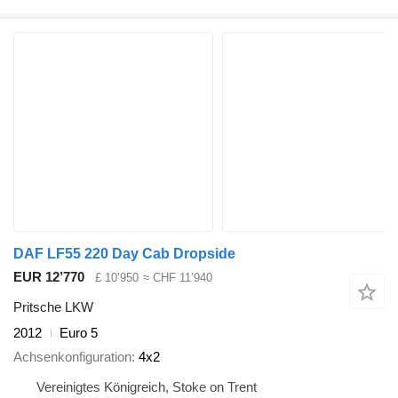
DAF LF55 220 Day Cab Dropside
EUR 12’770
£ 10’950
≈ CHF 11’940
Pritsche LKW
2012
Euro 5
Achsenkonfiguration
4x2
Vereinigtes Königreich, Stoke on Trent