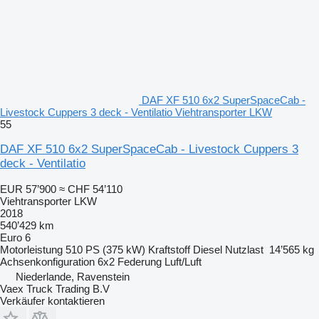
DAF XF 510 6x2 SuperSpaceCab -
Livestock Cuppers 3 deck - Ventilatio Viehtransporter LKW
55
DAF XF 510 6x2 SuperSpaceCab - Livestock Cuppers 3
deck - Ventilatio
EUR 57’900
≈ CHF 54’110
Viehtransporter LKW
2018
540’429 km
Euro 6
Motorleistung
510 PS (375 kW)
Kraftstoff
Diesel
Nutzlast
14’565 kg
Achsenkonfiguration
6x2
Federung
Luft/Luft
Niederlande, Ravenstein
Vaex Truck Trading B.V
Verkäufer kontaktieren