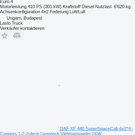
Euro 4
Motorleistung
410 PS (301 kW)
Kraftstoff
Diesel
Nutzlast
6’620 kg
Achsenkonfiguration
4x2
Federung
Luft/Luft
Ungarn, Budapest
Laslo Truck
Verkäufer kontaktieren
DAF XF 440 SuperSpaceCab 6x2*4 -
Cuppers 1-2-3 deck Livestock Viehtransporter LKW