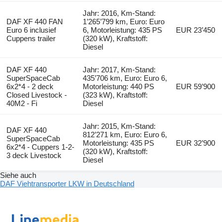
Jahr: 2016, Km-Stand:
DAF XF 440 FAN
1’265’799 km, Euro: Euro
Euro 6 inclusief
6, Motorleistung: 435 PS
EUR 23’450
Cuppens trailer
(320 kW), Kraftstoff:
Diesel
DAF XF 440
Jahr: 2017, Km-Stand:
SuperSpaceCab
435’706 km, Euro: Euro 6,
6x2*4 - 2 deck
Motorleistung: 440 PS
EUR 59’900
Closed Livestock -
(323 kW), Kraftstoff:
40M2 - Fi
Diesel
Jahr: 2015, Km-Stand:
DAF XF 440
812’271 km, Euro: Euro 6,
SuperSpaceCab
Motorleistung: 435 PS
EUR 32’900
6x2*4 - Cuppers 1-2-
(320 kW), Kraftstoff:
3 deck Livestock
Diesel
Siehe auch
DAF Viehtransporter LKW in Deutschland