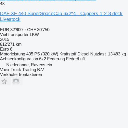
48
DAF XF 440 SuperSpaceCab 6x2*4 - Cuppers 1-2-3 deck
Livestock
EUR 32’900
≈ CHF 30’750
Viehtransporter LKW
2015
812’271 km
Euro 6
Motorleistung
435 PS (320 kW)
Kraftstoff
Diesel
Nutzlast
13’493 kg
Achsenkonfiguration
6x2
Federung
Feder/Luft
Niederlande, Ravenstein
Vaex Truck Trading B.V
Verkäufer kontaktieren