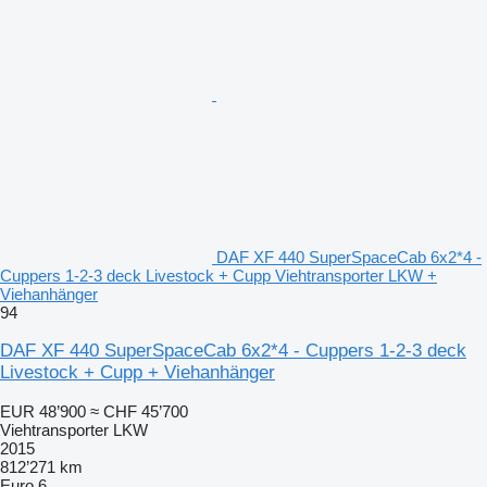
DAF XF 440 SuperSpaceCab 6x2*4 -
Cuppers 1-2-3 deck Livestock + Cupp Viehtransporter LKW +
Viehanhänger
94
DAF XF 440 SuperSpaceCab 6x2*4 - Cuppers 1-2-3 deck
Livestock + Cupp + Viehanhänger
EUR 48’900
≈ CHF 45’700
Viehtransporter LKW
2015
812’271 km
Euro 6