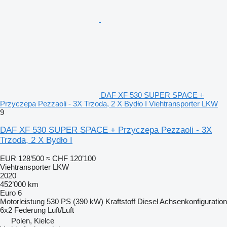
DAF XF 530 SUPER SPACE +
Przyczepa Pezzaoli - 3X Trzoda, 2 X Bydło I Viehtransporter LKW
9
DAF XF 530 SUPER SPACE + Przyczepa Pezzaoli - 3X
Trzoda, 2 X Bydło I
EUR 128’500
≈ CHF 120’100
Viehtransporter LKW
2020
452’000 km
Euro 6
Motorleistung
530 PS (390 kW)
Kraftstoff
Diesel
Achsenkonfiguration
6x2
Federung
Luft/Luft
Polen, Kielce