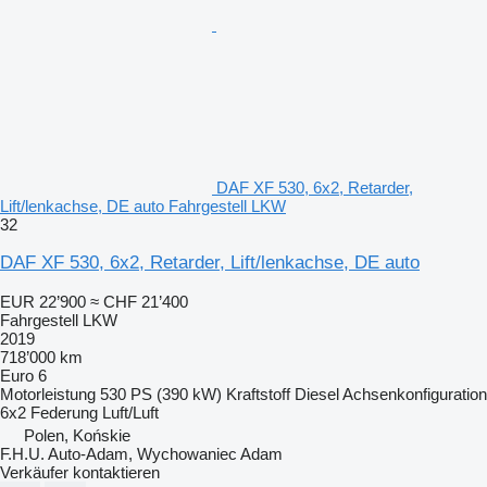
DAF XF 530, 6x2, Retarder,
Lift/lenkachse, DE auto Fahrgestell LKW
32
DAF XF 530, 6x2, Retarder, Lift/lenkachse, DE auto
EUR 22’900
≈ CHF 21’400
Fahrgestell LKW
2019
718’000 km
Euro 6
Motorleistung
530 PS (390 kW)
Kraftstoff
Diesel
Achsenkonfiguration
6x2
Federung
Luft/Luft
Polen, Końskie
F.H.U. Auto-Adam, Wychowaniec Adam
Verkäufer kontaktieren