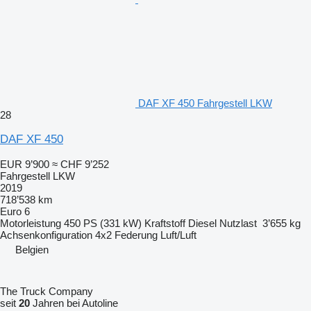
DAF XF 450 Fahrgestell LKW
28
DAF XF 450
EUR 9’900
≈ CHF 9’252
Fahrgestell LKW
2019
718’538 km
Euro 6
Motorleistung
450 PS (331 kW)
Kraftstoff
Diesel
Nutzlast
3’655 kg
Achsenkonfiguration
4x2
Federung
Luft/Luft
Belgien
The Truck Company
seit
20
Jahren bei Autoline