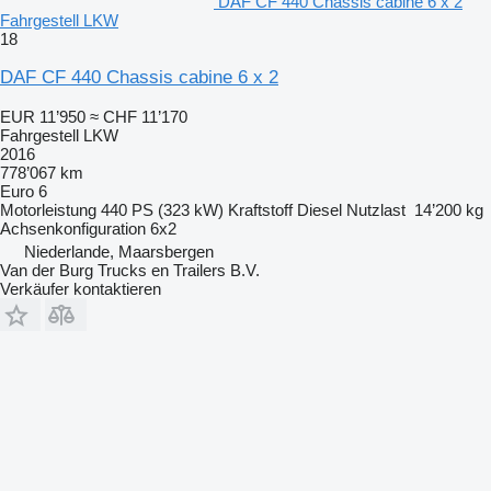
DAF CF 440 Chassis cabine 6 x 2
Fahrgestell LKW
18
DAF CF 440 Chassis cabine 6 x 2
EUR 11’950
≈ CHF 11’170
Fahrgestell LKW
2016
778’067 km
Euro 6
Motorleistung
440 PS (323 kW)
Kraftstoff
Diesel
Nutzlast
14’200 kg
Achsenkonfiguration
6x2
Niederlande, Maarsbergen
Van der Burg Trucks en Trailers B.V.
Verkäufer kontaktieren