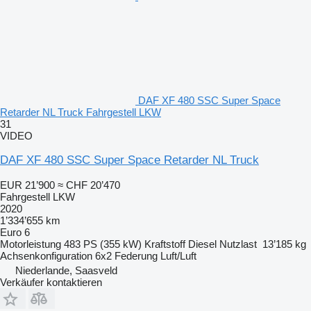
DAF XF 480 SSC Super Space
Retarder NL Truck Fahrgestell LKW
31
VIDEO
DAF XF 480 SSC Super Space Retarder NL Truck
EUR 21’900
≈ CHF 20’470
Fahrgestell LKW
2020
1’334’655 km
Euro 6
Motorleistung
483 PS (355 kW)
Kraftstoff
Diesel
Nutzlast
13’185 kg
Achsenkonfiguration
6x2
Federung
Luft/Luft
Niederlande, Saasveld
Verkäufer kontaktieren