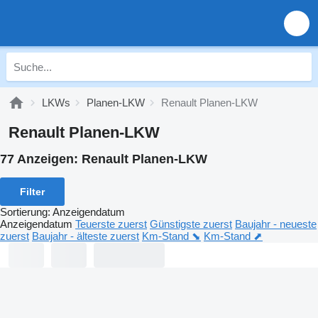
LKWs
Planen-LKW
Renault Planen-LKW
Renault Planen-LKW
77 Anzeigen:
Renault Planen-LKW
Filter
Sortierung
:
Anzeigendatum
Anzeigendatum
Teuerste zuerst
Günstigste zuerst
Baujahr - neueste
zuerst
Baujahr - älteste zuerst
Km-Stand ⬊
Km-Stand ⬈