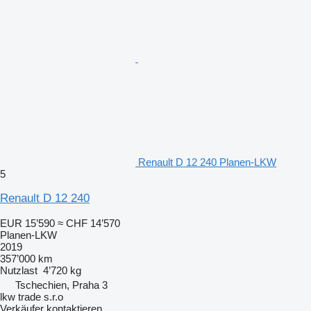
Renault D 12 240 Planen-LKW
5
Renault D 12 240
EUR 15’590
≈ CHF 14’570
Planen-LKW
2019
357’000 km
Nutzlast
4’720 kg
Tschechien, Praha 3
lkw trade s.r.o
Verkäufer kontaktieren