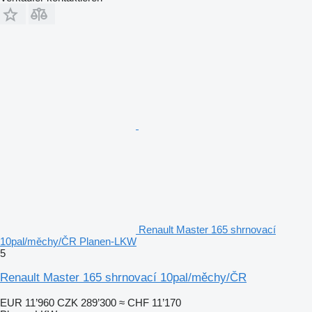
Renault Master 165 shrnovací
10pal/měchy/ČR Planen-LKW
5
Renault Master 165 shrnovací 10pal/měchy/ČR
EUR 11’960
CZK 289’300
≈ CHF 11’170