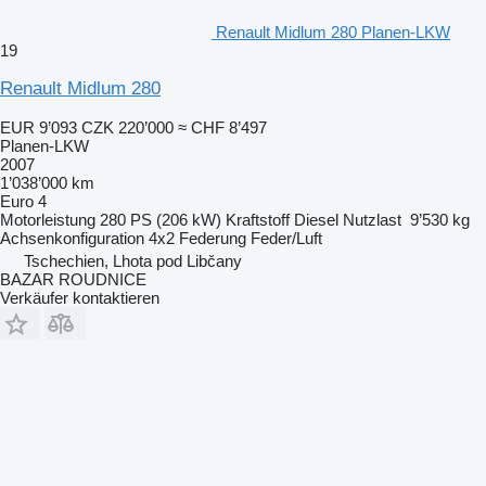
Renault Midlum 280 Planen-LKW
19
Renault Midlum 280
EUR 9’093
CZK 220’000
≈ CHF 8’497
Planen-LKW
2007
1’038’000 km
Euro 4
Motorleistung
280 PS (206 kW)
Kraftstoff
Diesel
Nutzlast
9’530 kg
Achsenkonfiguration
4x2
Federung
Feder/Luft
Tschechien, Lhota pod Libčany
BAZAR ROUDNICE
Verkäufer kontaktieren