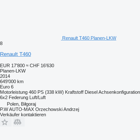
Renault T460 Planen-LKW
8
Renault T460
EUR 17’800
≈ CHF 16’630
Planen-LKW
2014
649’000 km
Euro 6
Motorleistung
460 PS (338 kW)
Kraftstoff
Diesel
Achsenkonfiguration
6x2
Federung
Luft/Luft
Polen, Biłgoraj
P.W AUTO-MAX Orzechowski Andrzej
Verkäufer kontaktieren