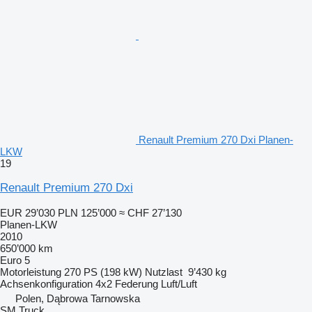
Renault Premium 270 Dxi Planen-
LKW
19
Renault Premium 270 Dxi
EUR 29’030
PLN 125’000
≈ CHF 27’130
Planen-LKW
2010
650’000 km
Euro 5
Motorleistung
270 PS (198 kW)
Nutzlast
9’430 kg
Achsenkonfiguration
4x2
Federung
Luft/Luft
Polen, Dąbrowa Tarnowska
SM Truck