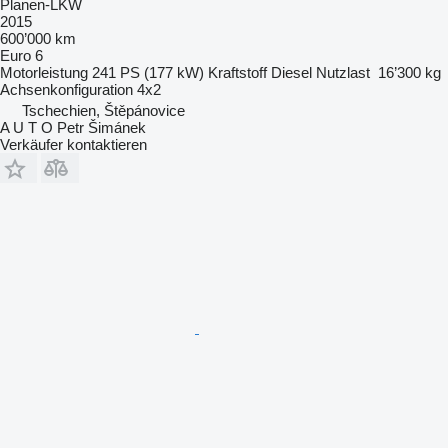
Planen-LKW
2015
600’000 km
Euro 6
Motorleistung
241 PS (177 kW)
Kraftstoff
Diesel
Nutzlast
16’300 kg
Achsenkonfiguration
4x2
Tschechien, Štěpánovice
A U T O Petr Šimánek
Verkäufer kontaktieren