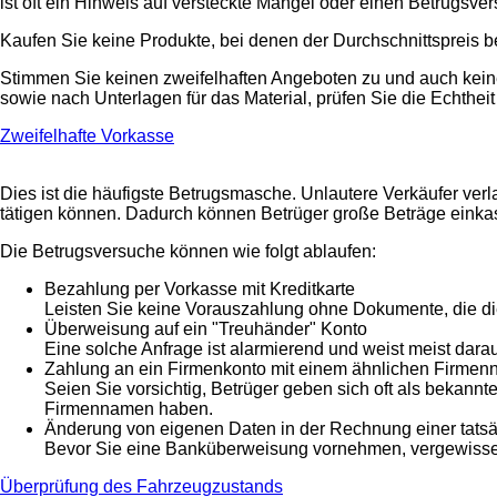
ist oft ein Hinweis auf versteckte Mängel oder einen Betrugsve
Kaufen Sie keine Produkte, bei denen der Durchschnittspreis b
Stimmen Sie keinen zweifelhaften Angeboten zu und auch keine
sowie nach Unterlagen für das Material, prüfen Sie die Echthei
Zweifelhafte Vorkasse
Dies ist die häufigste Betrugsmasche. Unlautere Verkäufer ver
tätigen können. Dadurch können Betrüger große Beträge einka
Die Betrugsversuche können wie folgt ablaufen:
Bezahlung per Vorkasse mit Kreditkarte
Leisten Sie keine Vorauszahlung ohne Dokumente, die di
Überweisung auf ein "Treuhänder" Konto
Eine solche Anfrage ist alarmierend und weist meist darau
Zahlung an ein Firmenkonto mit einem ähnlichen Firme
Seien Sie vorsichtig, Betrüger geben sich oft als bekan
Firmennamen haben.
Änderung von eigenen Daten in der Rechnung einer tatsä
Bevor Sie eine Banküberweisung vornehmen, vergewissern
Überprüfung des Fahrzeugzustands