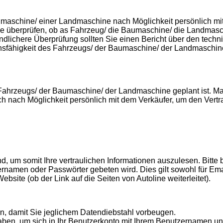
aumaschine/ einer Landmaschine nach Möglichkeit persönlich
 überprüfen, ob as Fahrzeug/ die Baumaschine/ die Landmaschi
dlichere Überprüfung sollten Sie einen Bericht über den tech
onsfähigkeit des Fahrzeugs/ der Baumaschine/ der Landmaschi
Fahrzeugs/ der Baumaschine/ der Landmaschine geplant ist. Mac
ch nach Möglichkeit persönlich mit dem Verkäufer, um den Vertr
nd, um somit Ihre vertraulichen Informationen auszulesen. Bitte
namen oder Passwörter gebeten wird. Dies gilt sowohl für Email
bsite (ob der Link auf die Seiten von Autoline weiterleitet).
in, damit Sie jeglichem Datendiebstahl vorbeugen.
haben, um sich in Ihr Benutzerkonto mit Ihrem Benutzernamen u