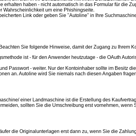
e erhalten haben - nicht automatisch in das Formular für die Z
ßer Wahrscheinlichkeit um eine Phishingseite.
eicherten Link oder geben Sie "Autoline" in Ihre Suchmaschine
t. Beachten Sie folgende Hinweise, damit der Zugang zu Ihrem Ko
ngsmethode ist - für den Anwender heutzutage - die OAuth Autori
d Passwort - weiter. Nur der Kontoinhaber sollte im Besitz die
onen an. Autoline wird Sie niemals nach diesen Angaben fragen
umaschine/ einer Landmaschine ist die Erstellung des Kaufvert
meiden, sollten Sie die Umschreibung erst vornehmen, wenn S
er die Originalunterlagen erst dann zu, wenn Sie die Zahlun