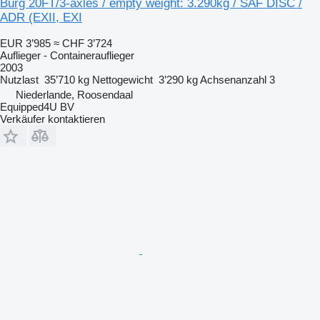
Burg 20FT/3-axles / empty weight: 3.290kg / SAF DISC /
ADR (EXII, EXI
EUR 3’985
≈ CHF 3’724
Auflieger - Containerauflieger
2003
Nutzlast
35’710 kg
Nettogewicht
3’290 kg
Achsenanzahl
3
Niederlande, Roosendaal
Equipped4U BV
Verkäufer kontaktieren