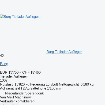
Burg Tieflader Auflieger
42
Burg
EUR 19’750
≈ CHF 18’460
Tieflader Auflieger
1997
Nutzlast
15’820 kg
Federung
Luft/Luft
Nettogewicht
6’180 kg
Achsenanzahl
2
Aufsattelhöhe
1’150 mm
Niederlande, Soerendonk
Van Meijl Machinery
Verkäufer kontaktieren