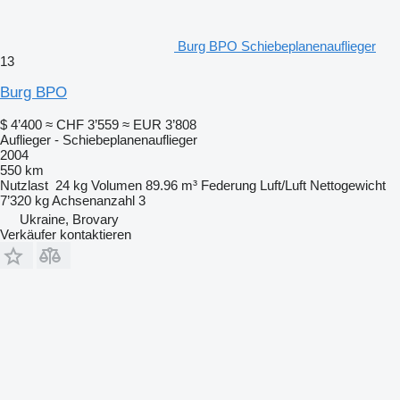
Burg BPO Schiebeplanenauflieger
13
Burg BPO
$ 4’400
≈ CHF 3’559
≈ EUR 3’808
Auflieger - Schiebeplanenauflieger
2004
550 km
Nutzlast
24 kg
Volumen
89.96 m³
Federung
Luft/Luft
Nettogewicht
7’320 kg
Achsenanzahl
3
Ukraine, Brovary
Verkäufer kontaktieren