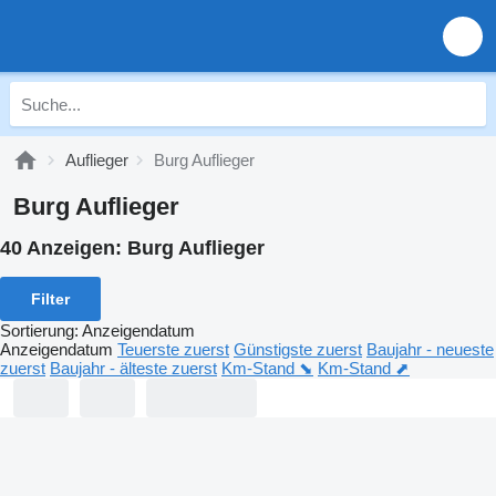
Auflieger
Burg Auflieger
Burg Auflieger
40 Anzeigen:
Burg Auflieger
Filter
Sortierung
:
Anzeigendatum
Anzeigendatum
Teuerste zuerst
Günstigste zuerst
Baujahr - neueste
zuerst
Baujahr - älteste zuerst
Km-Stand ⬊
Km-Stand ⬈