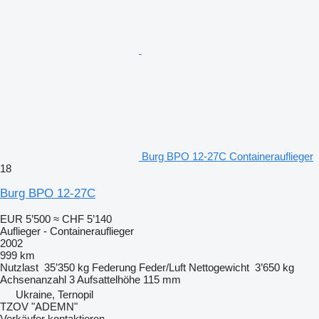
Burg BPO 12-27C Containerauflieger
18
Burg BPO 12-27C
EUR 5’500
≈ CHF 5’140
Auflieger - Containerauflieger
2002
999 km
Nutzlast
35’350 kg
Federung
Feder/Luft
Nettogewicht
3’650 kg
Achsenanzahl
3
Aufsattelhöhe
115 mm
Ukraine, Ternopil
TZOV "ADEMN"
Verkäufer kontaktieren