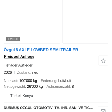
VIDEO
Özgül 8 AXLE LOWBED SEMI TRAILER
Preis auf Anfrage
Tieflader Auflieger
2026
Zustand
neu
Nutzlast
100’000 kg
Federung
Luft/Luft
Nettogewicht
26’000 kg
Achsenanzahl
8
Türkei, Konya
DURMUŞ ÖZGÜL OTOMOTİV İTH. İHR. SAN. VE TİC. A.Ş