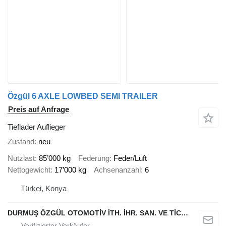
Özgül 6 AXLE LOWBED SEMI TRAILER
Preis auf Anfrage
Tieflader Auflieger
Zustand
neu
Nutzlast
85’000 kg
Federung
Feder/Luft
Nettogewicht
17’000 kg
Achsenanzahl
6
Türkei, Konya
DURMUŞ ÖZGÜL OTOMOTİV İTH. İHR. SAN. VE TİC. A.Ş