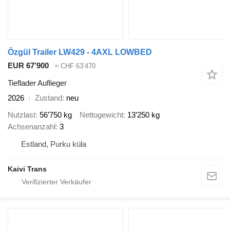
Özgül Trailer LW429 - 4AXL LOWBED
EUR 67’900
≈ CHF 63’470
Tieflader Auflieger
2026
Zustand
neu
Nutzlast
56’750 kg
Nettogewicht
13’250 kg
Achsenanzahl
3
Estland, Purku küla
Kaivi Trans