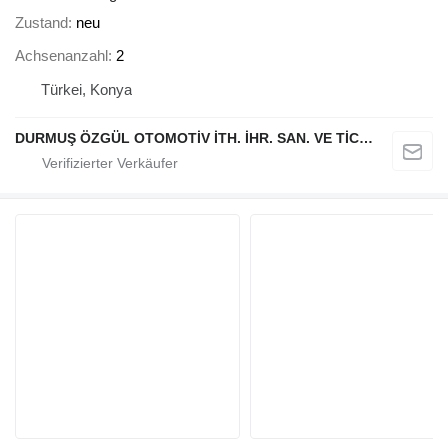
Zustand
neu
Achsenanzahl
2
Türkei, Konya
DURMUŞ ÖZGÜL OTOMOTİV İTH. İHR. SAN. VE TİC. A.Ş