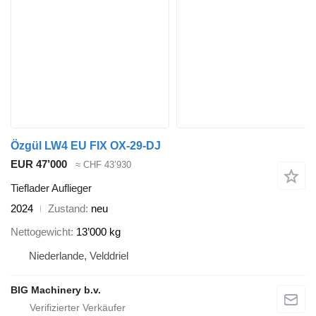
Özgül LW4 EU FIX OX-29-DJ
EUR 47’000
≈ CHF 43’930
Tieflader Auflieger
2024
Zustand
neu
Nettogewicht
13’000 kg
Niederlande, Velddriel
BIG Machinery b.v.