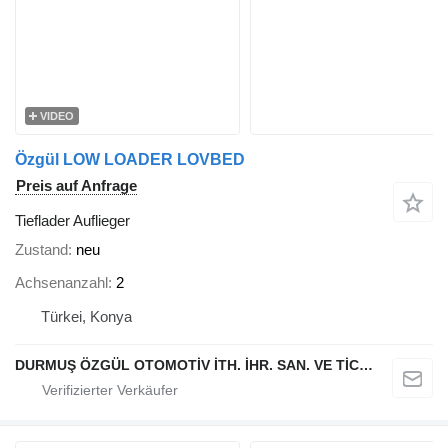
VIDEO
Özgül LOW LOADER LOVBED
Preis auf Anfrage
Tieflader Auflieger
Zustand
neu
Achsenanzahl
2
Türkei, Konya
DURMUŞ ÖZGÜL OTOMOTİV İTH. İHR. SAN. VE TİC. A.Ş