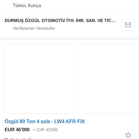
Türkei, Konya
DURMUŞ ÖZGÜL OTOMOTİV İTH. İHR. SAN. VE TİC. A.Ş
Özgül 80 Ton 4 axle - LW4 AFR FIX
EUR 46’000
≈ CHF 43’000