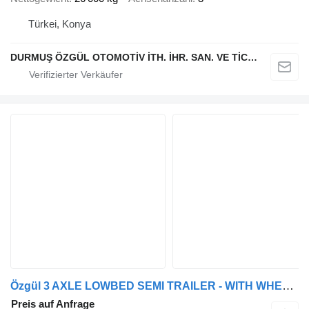
Türkei, Konya
DURMUŞ ÖZGÜL OTOMOTİV İTH. İHR. SAN. VE TİC. A.Ş
Özgül 3 AXLE LOWBED SEMI TRAILER - WITH WHEEL RECESSES AND EXTENDABLE
Preis auf Anfrage