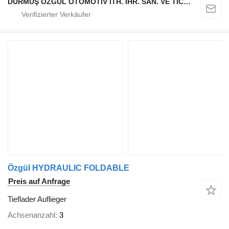
DURMUŞ ÖZGÜL OTOMOTİV İTH. İHR. SAN. VE TİC. A.Ş
Özgül HYDRAULIC FOLDABLE
Preis auf Anfrage
Tieflader Auflieger
Achsenanzahl
3