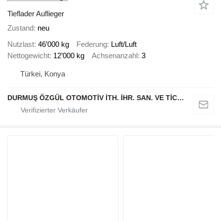
Tieflader Auflieger
Zustand
neu
Nutzlast
46’000 kg
Federung
Luft/Luft
Nettogewicht
12’000 kg
Achsenanzahl
3
Türkei, Konya
DURMUŞ ÖZGÜL OTOMOTİV İTH. İHR. SAN. VE TİC. A.Ş