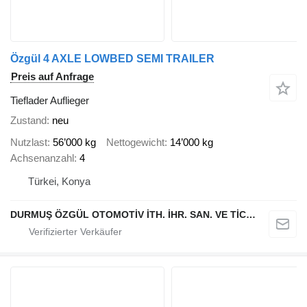
Özgül 4 AXLE LOWBED SEMI TRAILER
Preis auf Anfrage
Tieflader Auflieger
Zustand
neu
Nutzlast
56’000 kg
Nettogewicht
14’000 kg
Achsenanzahl
4
Türkei, Konya
DURMUŞ ÖZGÜL OTOMOTİV İTH. İHR. SAN. VE TİC. A.Ş