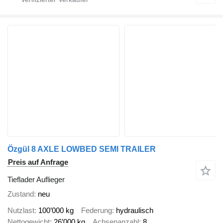
Özgül 8 AXLE LOWBED SEMI TRAILER
Preis auf Anfrage
Tieflader Auflieger
Zustand
neu
Nutzlast
100’000 kg
Federung
hydraulisch
Nettogewicht
26’000 kg
Achsenanzahl
8