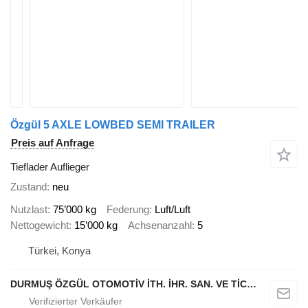
Özgül 5 AXLE LOWBED SEMI TRAILER
Preis auf Anfrage
Tieflader Auflieger
Zustand
neu
Nutzlast
75’000 kg
Federung
Luft/Luft
Nettogewicht
15’000 kg
Achsenanzahl
5
Türkei, Konya
DURMUŞ ÖZGÜL OTOMOTİV İTH. İHR. SAN. VE TİC. A.Ş