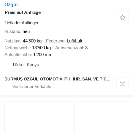
Özgül
Preis auf Anfrage
Tieflader Auflieger
Zustand
neu
Nutzlast
44’500 kg
Federung
Luft/Luft
Nettogewicht
13’500 kg
Achsenanzahl
3
Aufsattelhöhe
1’200 mm
Türkei, Konya
DURMUŞ ÖZGÜL OTOMOTİV İTH. İHR. SAN. VE TİC. A.Ş