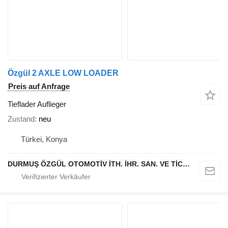
Özgül 2 AXLE LOW LOADER
Preis auf Anfrage
Tieflader Auflieger
Zustand
neu
Türkei, Konya
DURMUŞ ÖZGÜL OTOMOTİV İTH. İHR. SAN. VE TİC. A.Ş