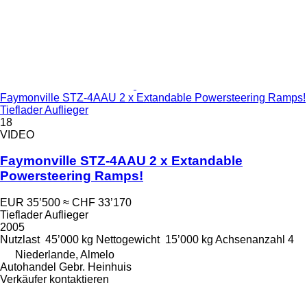
Faymonville STZ-4AAU 2 x Extandable Powersteering Ramps!
Tieflader Auflieger
18
VIDEO
Faymonville STZ-4AAU 2 x Extandable
Powersteering Ramps!
EUR 35’500
≈ CHF 33’170
Tieflader Auflieger
2005
Nutzlast
45’000 kg
Nettogewicht
15’000 kg
Achsenanzahl
4
Niederlande, Almelo
Autohandel Gebr. Heinhuis
Verkäufer kontaktieren