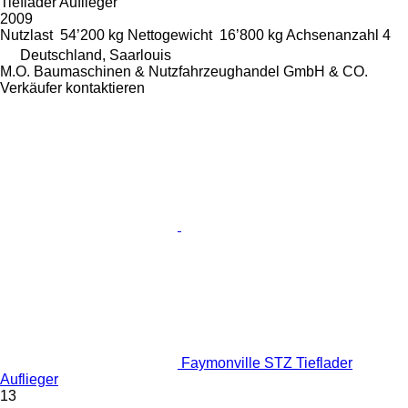
Tieflader Auflieger
2009
Nutzlast
54’200 kg
Nettogewicht
16’800 kg
Achsenanzahl
4
Deutschland, Saarlouis
M.O. Baumaschinen & Nutzfahrzeughandel GmbH & CO.
Verkäufer kontaktieren
Faymonville STZ Tieflader
Auflieger
13