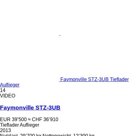
Faymonville STZ-3UB Tieflader
Auflieger
14
VIDEO
Faymonville STZ-3UB
EUR 39’500
≈ CHF 36’910
Tieflader Auflieger
2013
Nutzlast
29’700 kg
Nettogewicht
12’300 kg