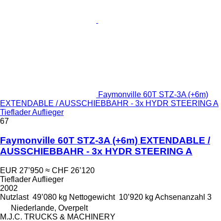
Faymonville 60T STZ-3A (+6m)
EXTENDABLE / AUSSCHIEBBAHR - 3x HYDR STEERING A
Tieflader Auflieger
67
Faymonville 60T STZ-3A (+6m) EXTENDABLE /
AUSSCHIEBBAHR - 3x HYDR STEERING A
EUR 27’950
≈ CHF 26’120
Tieflader Auflieger
2002
Nutzlast
49’080 kg
Nettogewicht
10’920 kg
Achsenanzahl
3
Niederlande, Overpelt
M.J.C. TRUCKS & MACHINERY