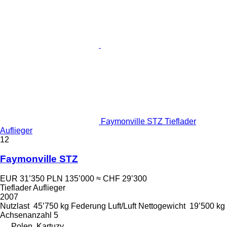
Faymonville STZ Tieflader
Auflieger
12
Faymonville STZ
EUR 31’350
PLN 135’000
≈ CHF 29’300
Tieflader Auflieger
2007
Nutzlast
45’750 kg
Federung
Luft/Luft
Nettogewicht
19’500 kg
Achsenanzahl
5
Polen, Kartuzy