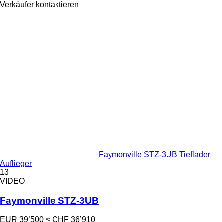
Verkäufer kontaktieren
Faymonville STZ-3UB Tieflader
Auflieger
13
VIDEO
Faymonville STZ-3UB
EUR 39’500
≈ CHF 36’910