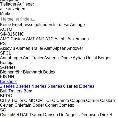
Tieflader Auflieger
alle anzeigen
Marke
Keine Ergebnisse gefunden für diese Anfrage
ACTM
S44315CHC
AMC Castera
AMT
ANT
ATC
Acerbi
Ackermann
PS
Aksoylu
Alamen Trailer
Alim
Alpsan
Andover
SFCL
Annaburger
Arel Trailer
Aydeniz Dorse
Ayhan Ünsal
Berger
Bertoja
S-series
Blomenröhr
Blumhardt
Bodex
KIS
NN
Broshuis
2 series
3 series
4 series
5 series
6 series
E series
Bull Trailers
Burg
BPDO
CHIV Trailer
CIMC
CMT
CTC
Camro
Capperi
Carrier
Castera
Ceylan
Chieftain
Coder
Comet
Cometto
SG
CynkoMet
DAF
Damm
Danson
De Angelis
Dennison
Dinkel