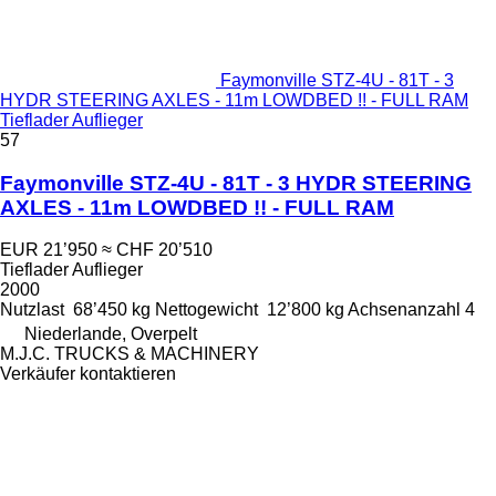
Faymonville STZ-4U - 81T - 3
HYDR STEERING AXLES - 11m LOWDBED !! - FULL RAM
Tieflader Auflieger
57
Faymonville STZ-4U - 81T - 3 HYDR STEERING
AXLES - 11m LOWDBED !! - FULL RAM
EUR 21’950
≈ CHF 20’510
Tieflader Auflieger
2000
Nutzlast
68’450 kg
Nettogewicht
12’800 kg
Achsenanzahl
4
Niederlande, Overpelt
M.J.C. TRUCKS & MACHINERY
Verkäufer kontaktieren