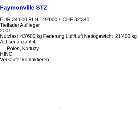
Faymonville STZ
EUR 34’600
PLN 149’000
≈ CHF 32’340
Tieflader Auflieger
2001
Nutzlast
43’600 kg
Federung
Luft/Luft
Nettogewicht
21’400 kg
Achsenanzahl
4
Polen, Kartuzy
HINC
Verkäufer kontaktieren