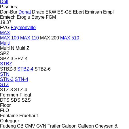
Doll
P-series
Don-Bur
Donat
Draco
EKW
ES-GE
Ebert
Emirsan
Empl
Emtech
Eroglu
Etnyre
FGM
19
37
FVG
Faymonville
MAX
MAX 100
MAX 110
MAX 200
MAX 510
Multi
Multi N
Multi Z
SPZ
SPZ-3
SPZ-4
STBZ
STBZ-3
STBZ-4
STBZ-6
STN
STN-3
STN-4
STZ
STZ-3
STZ-4
Femmerr
Fliegl
DTS
SDS
SZS
Floor
FLO
Fontaine
Fruehauf
Oplegger
Fudeng
GB
GMV
GVN Trailer
Galeon
Galleon
Gheysen &