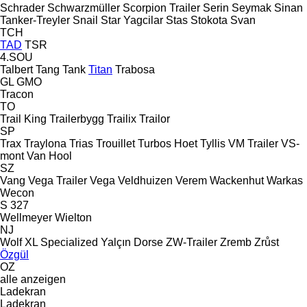
Schrader
Schwarzmüller
Scorpion Trailer
Serin
Seymak
Sinan
Tanker-Treyler
Snail
Star Yagcilar
Stas
Stokota
Svan
TCH
TAD
TSR
4.SOU
Talbert
Tang
Tank
Titan
Trabosa
GL
GMO
Tracon
TO
Trail King
Trailerbygg
Trailix
Trailor
SP
Trax
Traylona
Trias
Trouillet
Turbos Hoet
Tyllis
VM Trailer
VS-
mont
Van Hool
SZ
Vang
Vega Trailer
Vega
Veldhuizen
Verem
Wackenhut
Warkas
Wecon
S 327
Wellmeyer
Wielton
NJ
Wolf
XL Specialized
Yalçın Dorse
ZW-Trailer
Zremb
Zrůst
Özgül
OZ
alle anzeigen
Ladekran
Ladekran