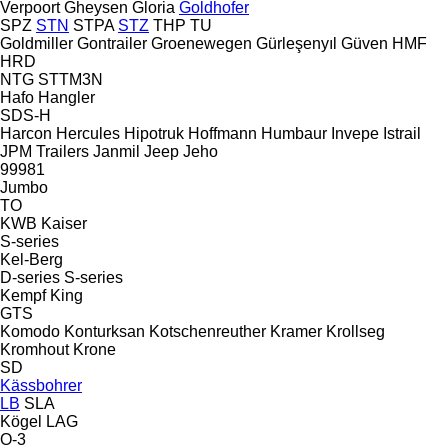
Verpoort
Gheysen
Gloria
Goldhofer
SPZ
STN
STPA
STZ
THP
TU
Goldmiller
Gontrailer
Groenewegen
Gürleşenyıl
Güven
HMF
HRD
NTG
STTM3N
Hafo
Hangler
SDS-H
Harcon
Hercules
Hipotruk
Hoffmann
Humbaur
Invepe
Istrail
JPM Trailers
Janmil
Jeep
Jeho
99981
Jumbo
TO
KWB
Kaiser
S-series
Kel-Berg
D-series
S-series
Kempf
King
GTS
Komodo
Konturksan
Kotschenreuther
Kramer
Krollseg
Kromhout
Krone
SD
Kässbohrer
LB
SLA
Kögel
LAG
O-3