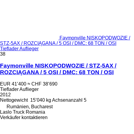
Faymonville NISKOPODWOZIE /
STZ-5AX / ROZCIĄGANA / 5 OSI / DMC: 68 TON / OSI
Tieflader Auflieger
38
Faymonville NISKOPODWOZIE / STZ-5AX /
ROZCIĄGANA / 5 OSI / DMC: 68 TON / OSI
EUR 41’400
≈ CHF 38’690
Tieflader Auflieger
2012
Nettogewicht
15’040 kg
Achsenanzahl
5
Rumänien, Bucharest
Laslo Truck Romania
Verkäufer kontaktieren