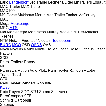
Lako
Langendorf
LeciTrailer
Leciñena
Lider
LinTrailers
Louault
MAC Trailer
MAX Trailer
MAX100
MS Dorse
Makinsan
Martin
Mas Trailer Tanker
McCauley
MAC
Mega
Meusburger
MPG
MTS
Mol
Montenegro
Montracon
Murray
Möslein
Müller-Mitteltal
T-series
NTM
Netam-Fruehauf
Nicolas
Nooteboom
EURO
MCO
OSD
OSDS
OVB
Nova
Noyens
Närko
Nükte Trailer
Onder Trailer
Orthaus
Ozsan
Pacton
SXD
Palex Trailers
Panav
NPL
Panissars
Patron Auto
Platz
Ram Treyler
Randon
Raptor
Trailer
Reed
C70
Reis Treyler
Renders
Robuste
Kaiser
Rojo
Royen
SDC
STU
Samro
Scheuerle
EuroCompact
STB
Schmitz Cargobull
S-series