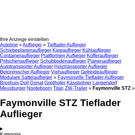
Ihre Anzeige einstellen
Autoline
»
Auflieger
»
Tieflader Auflieger
Schiebeplanenauflieger
Kippauflieger
Kühlauflieger
Containerauflieger
Plattformen Auflieger
Kofferauflieger
Pritschenauflieger
Schubbodenauflieger
Planenauflieger
Autotransporter Auflieger
Holztransporter Auflieger
Betonmischer Auflieger
Viehauflieger
Getreideauflieger
Modulare Sattelauflieger
»
Faymonville Tieflader Auflieger
Broshuis
Doll
Donat
Goldhofer
Kässbohrer
Langendorf
Meusburger
Nooteboom
Titan
ZW-Trailer
»
Faymonville STZ
»
Faymonville STZ Tieflader
Auflieger
Kategorie