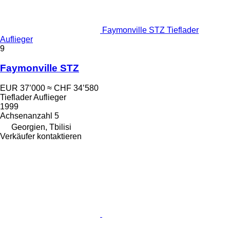
Faymonville STZ Tieflader
Auflieger
9
Faymonville STZ
EUR 37’000
≈ CHF 34’580
Tieflader Auflieger
1999
Achsenanzahl
5
Georgien, Tbilisi
Verkäufer kontaktieren