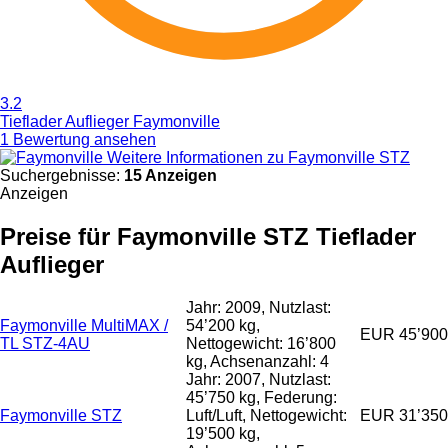
3.2
Tieflader Auflieger Faymonville
1 Bewertung ansehen
Weitere Informationen zu Faymonville STZ
Suchergebnisse:
15 Anzeigen
Anzeigen
Preise für Faymonville STZ Tieflader
Auflieger
Jahr: 2009, Nutzlast:
Faymonville MultiMAX /
54’200 kg,
EUR 45’900
TL STZ-4AU
Nettogewicht: 16’800
kg, Achsenanzahl: 4
Jahr: 2007, Nutzlast:
45’750 kg, Federung:
Faymonville STZ
Luft/Luft, Nettogewicht:
EUR 31’350
19’500 kg,